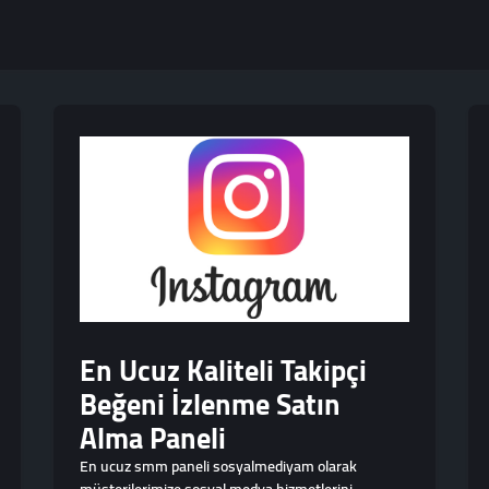
En Ucuz Kaliteli Takipçi
Beğeni İzlenme Satın
Alma Paneli
En ucuz smm paneli sosyalmediyam olarak