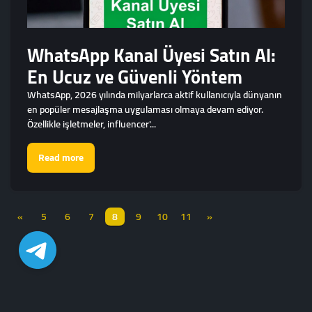
WhatsApp Kanal Üyesi Satın Al:
En Ucuz ve Güvenli Yöntem
WhatsApp, 2026 yılında milyarlarca aktif kullanıcıyla dünyanın
en popüler mesajlaşma uygulaması olmaya devam ediyor.
Özellikle işletmeler, influencer'...
Read more
«
5
6
7
8
9
10
11
»