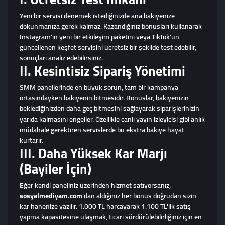
Yeni bir servisi denemek istediğinizde ana bakiyenize
dokunmanıza gerek kalmaz. Kazandığınız bonusları kullanarak
Instagram’ın yeni bir etkileşim paketini veya TikTok’un
güncellenen keşfet servisini ücretsiz bir şekilde test edebilir,
sonuçları analiz edebilirsiniz.
II. Kesintisiz Sipariş Yönetimi
SMM panellerinde en büyük sorun, tam bir kampanya
ortasındayken bakiyenin bitmesidir. Bonuslar, bakiyenizin
beklediğinizden daha geç bitmesini sağlayarak siparişlerinizin
yarıda kalmasını engeller. Özellikle canlı yayın izleyicisi gibi anlık
müdahale gerektiren servislerde bu ekstra bakiye hayat
kurtarır.
III. Daha Yüksek Kar Marjı
(Bayiler İçin)
Eğer kendi paneliniz üzerinden hizmet satıyorsanız,
sosyalmediyam.com
'dan aldığınız her bonus doğrudan sizin
kar hanenize yazılır. 1.000 TL harcayarak 1.100 TL'lik satış
yapma kapasitesine ulaşmak, ticari sürdürülebilirliğiniz için en