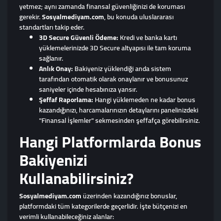
yetmez; aynı zamanda finansal güvenliğinizi de koruması
gerekir.
Sosyalmediyam.com
, bu konuda uluslararası
standartları takip eder.
3D Secure Güvenli Ödeme:
Kredi ve banka kartı
yüklemelerinizde 3D Secure altyapısı ile tam koruma
sağlanır.
Anlık Onay:
Bakiyeniz yüklendiği anda sistem
tarafından otomatik olarak onaylanır ve bonusunuz
saniyeler içinde hesabınıza yansır.
Şeffaf Raporlama:
Hangi yüklemeden ne kadar bonus
kazandığınızı, harcamalarınızın detaylarını panelinizdeki
"Finansal İşlemler" sekmesinden şeffafça görebilirsiniz.
Hangi Platformlarda Bonus
Bakiyenizi
Kullanabilirsiniz?
Sosyalmediyam.com
üzerinden kazandığınız bonuslar,
platformdaki tüm kategorilerde geçerlidir. İşte bütçenizi en
verimli kullanabileceğiniz alanlar: