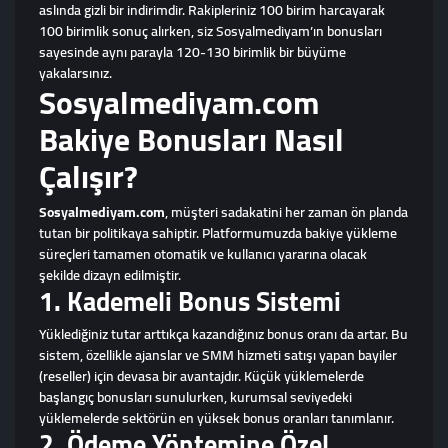
aslında gizli bir indirimdir. Rakipleriniz 100 birim harcayarak
100 birimlik sonuç alırken, siz Sosyalmediyam’ın bonusları
sayesinde aynı parayla 120-130 birimlik bir büyüme
yakalarsınız.
Sosyalmediyam.com
Bakiye Bonusları Nasıl
Çalışır?
Sosyalmediyam.com
, müşteri sadakatini her zaman ön planda
tutan bir politikaya sahiptir. Platformumuzda bakiye yükleme
süreçleri tamamen otomatik ve kullanıcı yararına olacak
şekilde dizayn edilmiştir.
1. Kademeli Bonus Sistemi
Yüklediğiniz tutar arttıkça kazandığınız bonus oranı da artar. Bu
sistem, özellikle ajanslar ve SMM hizmeti satışı yapan bayiler
(reseller) için devasa bir avantajdır. Küçük yüklemelerde
başlangıç bonusları sunulurken, kurumsal seviyedeki
yüklemelerde sektörün en yüksek bonus oranları tanımlanır.
2. Ödeme Yöntemine Özel