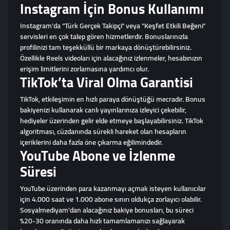
Instagram İçin Bonus Kullanımı
Instagram’da "Türk Gerçek Takipçi" veya "Keşfet Etkili Beğeni"
servisleri en çok talep gören hizmetlerdir. Bonuslarınızla
profilinizi tam teşekküllü bir markaya dönüştürebilirsiniz.
Özellikle Reels videoları için alacağınız izlenmeler, hesabınızın
erişim limitlerini zorlamasına yardımcı olur.
TikTok’ta Viral Olma Garantisi
TikTok, etkileşimin en hızlı paraya dönüştüğü mecradır. Bonus
bakiyenizi kullanarak canlı yayınlarınıza izleyici çekebilir,
hediyeler üzerinden gelir elde etmeye başlayabilirsiniz. TikTok
algoritması, cüzdanında sürekli hareket olan hesapların
içeriklerini daha fazla öne çıkarma eğilimindedir.
YouTube Abone ve İzlenme
Süresi
YouTube üzerinden para kazanmayı açmak isteyen kullanıcılar
için 4.000 saat ve 1.000 abone sınırı oldukça zorlayıcı olabilir.
Sosyalmediyam'dan alacağınız bakiye bonusları, bu süreci
%20-30 oranında daha hızlı tamamlamanızı sağlayarak