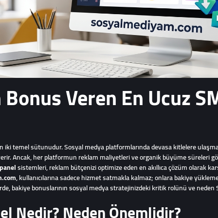
n Bonus Veren En Ucuz S
n iki temel sütunudur. Sosyal medya platformlarında devasa kitlelere ulaşmak 
verir. Ancak, her platformun reklam maliyetleri ve organik büyüme süreleri g
panel
sistemleri, reklam bütçenizi optimize eden en akıllıca çözüm olarak karş
m.com
, kullanıcılarına sadece hizmet satmakla kalmaz; onlara bakiye yükl
de, bakiye bonuslarının sosyal medya stratejinizdeki kritik rolünü ve neden 
l Nedir? Neden Önemlidir?