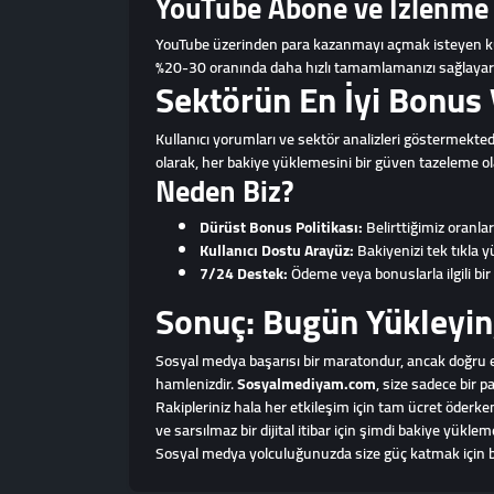
YouTube Abone ve İzlenme 
YouTube üzerinden para kazanmayı açmak isteyen kulla
%20-30 oranında daha hızlı tamamlamanızı sağlayarak
Sektörün En İyi Bonu
Kullanıcı yorumları ve sektör analizleri göstermektedi
olarak, her bakiye yüklemesini bir güven tazeleme o
Neden Biz?
Dürüst Bonus Politikası:
Belirttiğimiz oranlar
Kullanıcı Dostu Arayüz:
Bakiyenizi tek tıkla 
7/24 Destek:
Ödeme veya bonuslarla ilgili bi
Sonuç: Bugün Yükleyin
Sosyal medya başarısı bir maratondur, ancak doğru 
hamlenizdir.
Sosyalmediyam.com
, size sadece bir 
Rakipleriniz hala her etkileşim için tam ücret öderke
ve sarsılmaz bir dijital itibar için şimdi bakiye yükl
Sosyal medya yolculuğunuzda size güç katmak için 