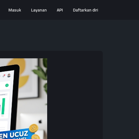
Masuk
Layanan
API
Daftarkan diri