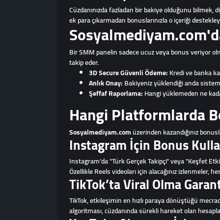
Cüzdanınızda fazladan bir bakiye olduğunu bilmek, dij
ek para çıkarmadan bonuslarınızla o içeriği destekley
Sosyalmediyam.com'da
Bir SMM panelin sadece ucuz veya bonus veriyor olm
takip eder.
3D Secure Güvenli Ödeme:
Kredi ve banka kar
Anlık Onay:
Bakiyeniz yüklendiği anda sistem 
Şeffaf Raporlama:
Hangi yüklemeden ne kadar 
Hangi Platformlarda Bo
Sosyalmediyam.com
üzerinden kazandığınız bonuslar
Instagram İçin Bonus Kull
Instagram’da "Türk Gerçek Takipçi" veya "Keşfet Etkili
Özellikle Reels videoları için alacağınız izlenmeler, h
TikTok’ta Viral Olma Garant
TikTok, etkileşimin en hızlı paraya dönüştüğü mecradır
algoritması, cüzdanında sürekli hareket olan hesaplar