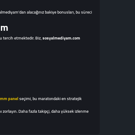
yalmediyam'dan alacağınız bakiye bonusları, bu süreci
am
u tercih etmektedir. Biz,
sosyalmediyam.com
smm panel
seçimi, bu maratondaki en stratejik
nı zorlayın. Daha fazla takipçi, daha yüksek izlenme