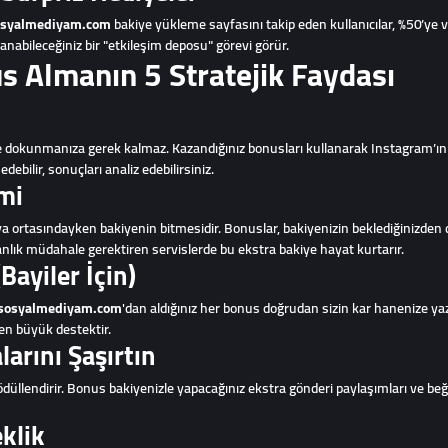
osyalmediyam.com
bakiye yükleme sayfasını takip eden kullanıcılar, %50’ye v
nabileceğiniz bir "etkileşim deposu" görevi görür.
s Almanın 5 Stratejik Faydası
e dokunmanıza gerek kalmaz. Kazandığınız bonusları kullanarak Instagram’ın y
debilir, sonuçları analiz edebilirsiniz.
imi
rtasındayken bakiyenin bitmesidir. Bonuslar, bakiyenizin beklediğinizden da
bi anlık müdahale gerektiren servislerde bu ekstra bakiye hayat kurtarır.
Bayiler İçin)
sosyalmediyam.com
'dan aldığınız her bonus doğrudan sizin kar hanenize yaz
 en büyük destektir.
arını Şaşırtın
ği ödüllendirir. Bonus bakiyenizle yapacağınız ekstra gönderi paylaşımları ve beğ
klik