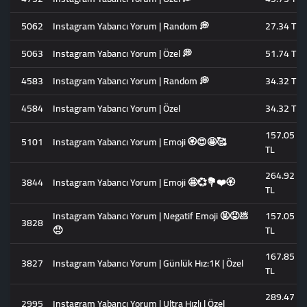
5062
Instagram Yabancı Yorum | Random 💭
27.34 TL
5063
Instagram Yabancı Yorum | Özel 💭
51.74 TL
4583
Instagram Yabancı Yorum | Random 💭
34.32 TL
4584
Instagram Yabancı Yorum | Özel
34.32 TL
157.05
5101
Instagram Yabancı Yorum | Emoji 🏵️😍🤩🥰
TL
264.92
3844
Instagram Yabancı Yorum | Emoji 🤩💞💐❤️🏵️
TL
Instagram Yabancı Yorum | Negatif Emoji 🤬😡💩
157.05
3828
😠
TL
167.85
3827
Instagram Yabancı Yorum | Günlük Hız:1K | Özel
TL
289.47
2995
Instagram Yabancı Yorum | Ultra Hızlı | Özel