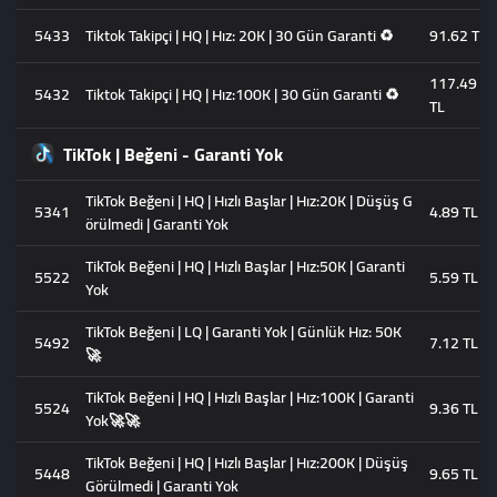
5433
Tiktok Takipçi | HQ | Hız: 20K | 30 Gün Garanti ♻️
91.62 TL
117.49
5432
Tiktok Takipçi | HQ | Hız:100K | 30 Gün Garanti ♻️
TL
TikTok | Beğeni - Garanti Yok
TikTok Beğeni | HQ | Hızlı Başlar | Hız:20K | Düşüş G
5341
4.89 TL
örülmedi | Garanti Yok
TikTok Beğeni | HQ | Hızlı Başlar | Hız:50K | Garanti
5522
5.59 TL
Yok
TikTok Beğeni | LQ | Garanti Yok | Günlük Hız: 50K
5492
7.12 TL
🚀
TikTok Beğeni | HQ | Hızlı Başlar | Hız:100K | Garanti
5524
9.36 TL
Yok🚀🚀
TikTok Beğeni | HQ | Hızlı Başlar | Hız:200K | Düşüş
5448
9.65 TL
Görülmedi | Garanti Yok