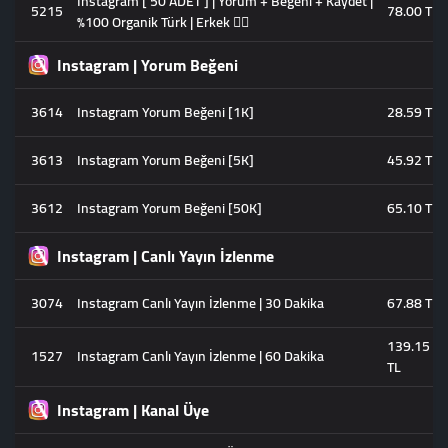
Instagram [ 50 ADET ] | Yorum + Beğeni + Kaydet |
5215
78.00 TL
%100 Organik Türk | Erkek 🧔‍♂️
Instagram | Yorum Beğeni
3614
Instagram Yorum Beğeni [1K]
28.59 TL
3613
Instagram Yorum Beğeni [5K]
45.92 TL
3612
Instagram Yorum Beğeni [50K]
65.10 TL
Instagram | Canlı Yayın İzlenme
3074
Instagram Canlı Yayın İzlenme | 30 Dakika
67.88 TL
139.15
1527
Instagram Canlı Yayın İzlenme | 60 Dakika
TL
Instagram | Kanal Üye