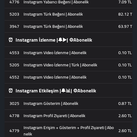
4776
Instagram Yabancı Beğeni | Abonelik
7.09 TL
5203
Instagram Türk Beğeni | Abonelik
82.12 TL
3947
Instagram Türk Beğeni | Abonelik
63.97 TL
⏰
Instagram İzlenme |🔔▶️| ⚙️Abonelik
4553
Instagram Video İzlenme | Abonelik
0.10 TL
5205
Instagram Video İzlenme | Türk | Abonelik
0.10 TL
4552
Instagram Video İzlenme | Abonelik
0.10 TL
⏰
Instagram Etkileşim |🔔📊| ⚙️Abonelik
3025
Instagram Gösterim | Abonelik
0.87 TL
4778
Instagram Profil Ziyareti | Abonelik
2.60 TL
Instagram Erişim + Gösterim + Profil Ziyareti | Abo
4779
2.60 TL
nelik