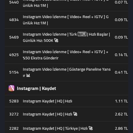
5440
0.07 TL
ünlük Hız:1M |
Instagram Video İzlenme [ Video+ Reel + IGTV ] G
4834
0.09 TL
ünlük Hız:1M |
Instagram Video İzlenme | Türk 🇹🇷 | Hızlı Başlar |
5469
0.09 TL
Günlük Hız: 500K 🚀
Instagram Video İzlenme [ Video+ Reel + IGTV ] +
4925
0.14 TL
%50 Ekstra Gönderir
Instagram Video İzlenme | Gösterge Paneline Yans
5154
0.41 TL
ır 📊
Instagram | Kaydet
5283
Instagram Kaydet | HQ | Hızlı
1.11 TL
3272
Instagram Kaydet | HQ | Hızlı 🚀
2.62 TL
2282
Instagram Kaydet | HQ | Türkiye | Hızlı 🚀
2.86 TL