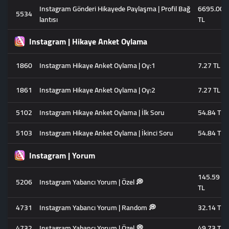
Instagram Gönderi Hikayede Paylaşma | Profil Bağ
6695.00
5534
lantısı
TL
Instagram | Hikaye Anket Oylama
1860
Instagram Hikaye Anket Oylama | Oy:1
7.27 TL
1861
Instagram Hikaye Anket Oylama | Oy:2
7.27 TL
5102
Instagram Hikaye Anket Oylama | İlk Soru
54.84 TL
5103
Instagram Hikaye Anket Oylama | İkinci Soru
54.84 TL
Instagram | Yorum
145.59
5206
Instagram Yabancı Yorum | Özel 💭
TL
4731
Instagram Yabancı Yorum | Random 💭
32.14 TL
4732
Instagram Yabancı Yorum | Özel 💭
49.73 TL