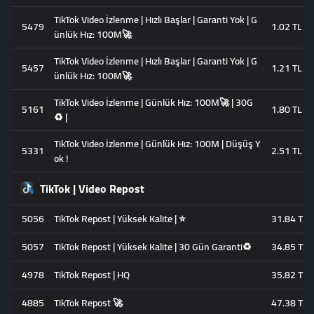
TikTok Video İzlenme | Hızlı Başlar | Garanti Yok | G
5479
1.02 TL
ünlük Hız: 100M🚀
TikTok Video İzlenme | Hızlı Başlar | Garanti Yok | G
5457
1.21 TL
ünlük Hız: 100M🚀
TikTok Video İzlenme | Günlük Hız: 100M🚀 | 30G
5161
1.80 TL
♻️ |
TikTok Video İzlenme | Günlük Hız: 100M | Düşüş Y
5331
2.51 TL
ok !
TikTok | Video Repost
5056
TikTok Repost | Yüksek Kalite | ⭐
31.84 TL
5057
TikTok Repost | Yüksek Kalite | 30 Gün Garanti♻️
34.85 TL
4978
TikTok Repost | HQ
35.82 TL
4885
TikTok Repost 🚀
47.38 TL