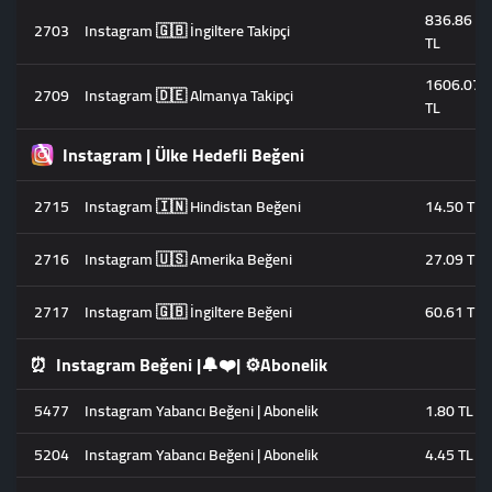
836.86
2703
Instagram 🇬🇧 İngiltere Takipçi
TL
1606.07
2709
Instagram 🇩🇪 Almanya Takipçi
TL
Instagram | Ülke Hedefli Beğeni
2715
Instagram 🇮🇳 Hindistan Beğeni
14.50 TL
2716
Instagram 🇺🇸 Amerika Beğeni
27.09 TL
2717
Instagram 🇬🇧 İngiltere Beğeni
60.61 TL
⏰
Instagram Beğeni |🔔❤️| ⚙️Abonelik
5477
Instagram Yabancı Beğeni | Abonelik
1.80 TL
5204
Instagram Yabancı Beğeni | Abonelik
4.45 TL