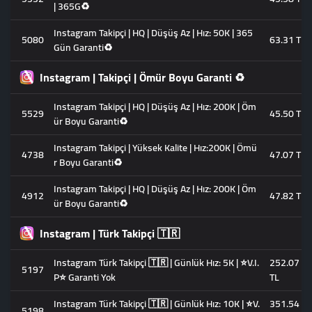
| 365G♻️
Instagram Takipçi | HQ | Düşüş Az | Hız: 50K | 365
5080
63.31 TL
Gün Garanti♻️
Instagram | Takipçi | Ömür Boyu Garanti ♻️
Instagram Takipçi | HQ | Düşüş Az | Hız: 200K | Öm
5529
45.50 TL
ür Boyu Garanti♻️
Instagram Takipçi | Yüksek Kalite | Hız:200K | Ömü
4738
47.07 TL
r Boyu Garanti♻️
Instagram Takipçi | HQ | Düşüş Az | Hız: 200K | Öm
4912
47.82 TL
ür Boyu Garanti♻️
Instagram | Türk Takipçi 🇹🇷
Instagram Türk Takipçi 🇹🇷 | Günlük Hız: 5K | ⭐V.I.
252.07
5197
P⭐ Garanti Yok
TL
Instagram Türk Takipçi 🇹🇷 | Günlük Hız: 10K | ⭐V.
351.54
5198