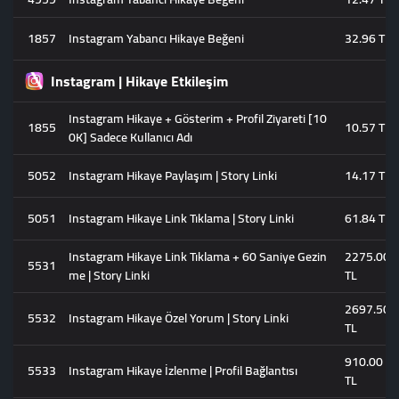
1857
Instagram Yabancı Hikaye Beğeni
32.96 TL
Instagram | Hikaye Etkileşim
Instagram Hikaye + Gösterim + Profil Ziyareti [10
1855
10.57 TL
0K] Sadece Kullanıcı Adı
5052
Instagram Hikaye Paylaşım | Story Linki
14.17 TL
5051
Instagram Hikaye Link Tıklama | Story Linki
61.84 TL
Instagram Hikaye Link Tıklama + 60 Saniye Gezin
2275.00
5531
me | Story Linki
TL
2697.50
5532
Instagram Hikaye Özel Yorum | Story Linki
TL
910.00
5533
Instagram Hikaye İzlenme | Profil Bağlantısı
TL