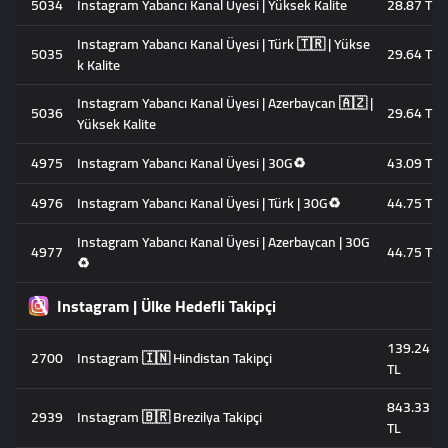
5034
Instagram Yabancı Kanal Üyesi | Yüksek Kalite
28.87 TL
Instagram Yabancı Kanal Üyesi | Türk 🇹🇷 | Yükse
5035
29.64 TL
k Kalite
Instagram Yabancı Kanal Üyesi | Azerbaycan 🇦🇿 |
5036
29.64 TL
Yüksek Kalite
4975
Instagram Yabancı Kanal Üyesi | 30G♻️
43.09 TL
4976
Instagram Yabancı Kanal Üyesi | Türk | 30G♻️
44.75 TL
Instagram Yabancı Kanal Üyesi | Azerbaycan | 30G
4977
44.75 TL
♻️
Instagram | Ülke Hedefli Takipçi
139.24
2700
Instagram 🇮🇳 Hindistan Takipçi
TL
843.33
2939
Instagram 🇧🇷 Brezilya Takipçi
TL