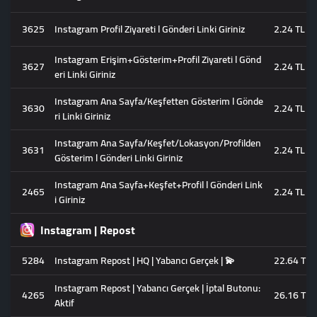
3625
Instagram Profil Ziyareti l Gönderi Linki Giriniz
2.24 TL
Instagram Erişim+Gösterim+Profil Ziyareti l Gönd
3627
2.24 TL
eri Linki Giriniz
Instagram Ana Sayfa/Keşfetten Gösterim l Gönde
3630
2.24 TL
ri Linki Giriniz
Instagram Ana Sayfa/Keşfet/Lokasyon/Profilden
3631
2.24 TL
Gösterim l Gönderi Linki Giriniz
Instagram Ana Sayfa+Keşfet+Profil l Gönderi Link
2465
2.24 TL
i Giriniz
Instagram | Repost
5284
Instagram Repost | HQ | Yabancı Gerçek | 💫
22.64 TL
Instagram Repost | Yabancı Gerçek | İptal Butonu:
4265
26.16 TL
Aktif