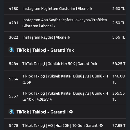
4780
Instagram Keşfetten Gösterim l Abonelik
2.60 TL
Instagram Ana Sayfa/Keşfet/Lokasyon/Profilden
4781
2.60 TL
Gösterim l Abonelik
3022
Instagram Kaydet | Abonelik
5.66 TL
TikTok | Takipçi - Garanti Yok
5484
TikTok Takipçi | Günlük Hız: 50K | Garanti Yok
58.25 TL
TikTok Takipçi | Yüksek Kalite | Düşüş Az | Günlük H
146.08
5364
ız: 5K
TL
TikTok Takipçi | Yüksek Kalite | Düşüş Az | Günlük H
355.55
5357
ız: 10K | ⭐𝓑𝓔𝓢𝓣⭐
TL
TikTok | Takipçi - Garantili ♻️
5478
Tiktok Takipçi | HQ | Hız: 20K | 10 Gün Garanti ♻️
77.89 TL