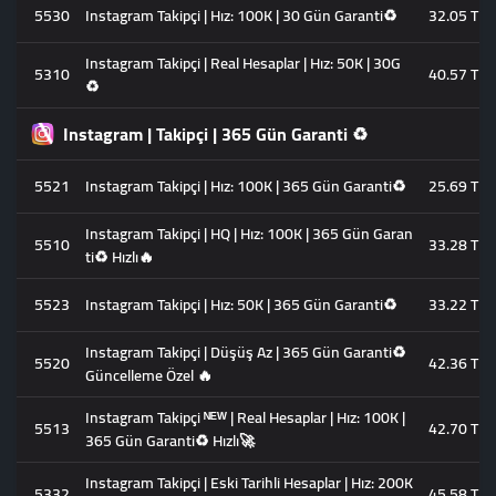
5530
Instagram Takipçi | Hız: 100K | 30 Gün Garanti♻️
32.05 TL
Instagram Takipçi | Real Hesaplar | Hız: 50K | 30G
5310
40.57 TL
♻️
Instagram | Takipçi | 365 Gün Garanti ♻️
5521
Instagram Takipçi | Hız: 100K | 365 Gün Garanti♻️
25.69 TL
Instagram Takipçi | HQ | Hız: 100K | 365 Gün Garan
5510
33.28 TL
ti♻️ Hızlı🔥
5523
Instagram Takipçi | Hız: 50K | 365 Gün Garanti♻️
33.22 TL
Instagram Takipçi | Düşüş Az | 365 Gün Garanti♻️
5520
42.36 TL
Güncelleme Özel 🔥
Instagram Takipçi ᴺᴱᵂ | Real Hesaplar | Hız: 100K |
5513
42.70 TL
365 Gün Garanti♻️ Hızlı🚀
Instagram Takipçi | Eski Tarihli Hesaplar | Hız: 200K
5332
45.58 TL