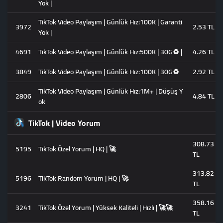
Yok |
TikTok Video Paylaşım | Günlük Hız:100K | Garanti
3972
2.53 TL
Yok |
4691
TikTok Video Paylaşım | Günlük Hız:500K | 30G♻️ |
4.26 TL
3849
TikTok Video Paylaşım | Günlük Hız:100K | 30G♻️
2.92 TL
TikTok Video Paylaşım | Günlük Hız:1M+ | Düşüş Y
2806
4.84 TL
ok
TikTok | Video Yorum
308.73
5195
TikTok Özel Yorum | HQ | 🚀
TL
313.82
5196
TikTok Random Yorum | HQ | 🚀
TL
358.16
3241
TikTok Özel Yorum | Yüksek Kaliteli | Hızlı | 🚀🚀
TL