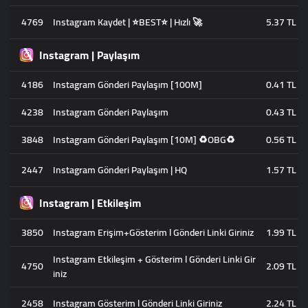
4769
Instagram Kaydet | ⭐BEST⭐ | Hızlı 🚀
5.37 TL
Instagram | Paylaşım
4186
Instagram Gönderi Paylaşım [100M]
0.41 TL
4238
Instagram Gönderi Paylaşım
0.43 TL
3848
Instagram Gönderi Paylaşım [10M] ♻️OBG♻️
0.56 TL
2447
Instagram Gönderi Paylaşım | HQ
1.57 TL
Instagram | Etkileşim
3850
Instagram Erişim+Gösterim l Gönderi Linki Giriniz
1.99 TL
Instagram Etkileşim + Gösterim l Gönderi Linki Gir
4750
2.09 TL
iniz
2458
Instagram Gösterim l Gönderi Linki Giriniz
2.24 TL