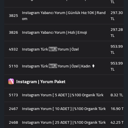
TL
Instagram Yabancı Yorum | Günlük Hız:10K | Rand
297.30
3825
om
TL
297.28
3826
Instagram Yabancı Yorum | Hızlı | Emoji
TL
953.99
4932
Instagram Türk 🇹🇷 Yorum | Özel
TL
953.99
5110
Instagram Türk 🇹🇷 Yorum | Özel | Kadın 👩
TL
Instagram | Yorum Paket
5173
Instagram Yorum [ 5 ADET ] | %100 Organik Türk
8.32 TL
2467
Instagram Yorum [ 10 ADET ] | %100 Organik Türk
16.90 TL
2468
Instagram Yorum [ 25 ADET ] | %100 Organik Türk
42.25 TL