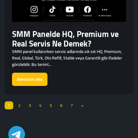
SMM Panelde HQ, Premium ve
Real Servis Ne Demek?
SMM panel kullanırken servis adlarında sık sık HQ, Premium,
Real, Global, Türk, Oto Refill, Stable veya Garantili gibi ifadeler
görülebilir. Bu teriml...
Devamını oku
1
2
3
4
5
6
7
»