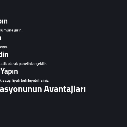
pın
ölümüne girin.
n
leyin.
din
ik olarak panelinize çekilir.
 Yapın
satış fiyatı belirleyebilirsiniz.
asyonunun Avantajları