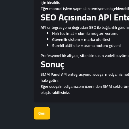
için idealdir.
Eğer manuel işlem yapmak istemiyor ve ölçeklenebili
SEO Açısından API En
API entegrasyonu doğrudan SEO ile bağlantılı görünm
Hızlı teslimat = olumlu müşteri yorumu
Güvenilir sistem = marka otoritesi
Sürekli aktif site = arama motoru güveni
Profesyonel bir altyapı, sitenizin uzun vadeli büyüme
Sonuç
SMM Panel API entegrasyonu, sosyal medya hizmet satışı
hale getirir.
Eğer sosyalmediyam.com üzerinden SMM sektöründe pr
oluşturabilirsiniz.
Geri