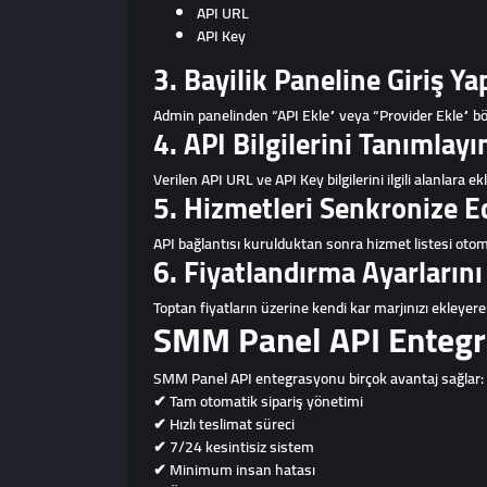
API URL
API Key
3. Bayilik Paneline Giriş Ya
Admin panelinden “API Ekle” veya “Provider Ekle” b
4. API Bilgilerini Tanımlayı
Verilen API URL ve API Key bilgilerini ilgili alanlara ek
5. Hizmetleri Senkronize E
API bağlantısı kurulduktan sonra hizmet listesi otomat
6. Fiyatlandırma Ayarlarını
Toptan fiyatların üzerine kendi kar marjınızı ekleyerek 
SMM Panel API Entegr
SMM Panel API entegrasyonu birçok avantaj sağlar:
✔ Tam otomatik sipariş yönetimi
✔ Hızlı teslimat süreci
✔ 7/24 kesintisiz sistem
✔ Minimum insan hatası