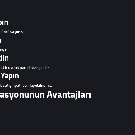
pın
ölümüne girin.
n
leyin.
din
ik olarak panelinize çekilir.
 Yapın
satış fiyatı belirleyebilirsiniz.
asyonunun Avantajları