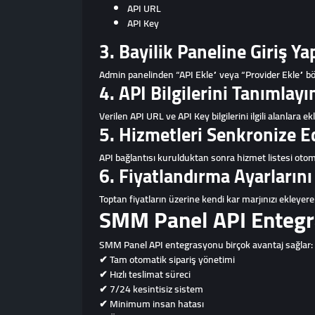
API URL
API Key
3. Bayilik Paneline Giriş Ya
Admin panelinden “API Ekle” veya “Provider Ekle” b
4. API Bilgilerini Tanımlayı
Verilen API URL ve API Key bilgilerini ilgili alanlara ek
5. Hizmetleri Senkronize E
API bağlantısı kurulduktan sonra hizmet listesi otomat
6. Fiyatlandırma Ayarlarını
Toptan fiyatların üzerine kendi kar marjınızı ekleyerek 
SMM Panel API Entegr
SMM Panel API entegrasyonu birçok avantaj sağlar:
✔ Tam otomatik sipariş yönetimi
✔ Hızlı teslimat süreci
✔ 7/24 kesintisiz sistem
✔ Minimum insan hatası