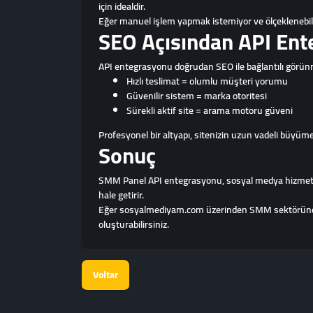
için idealdir.
Eğer manuel işlem yapmak istemiyor ve ölçeklenebili
SEO Açısından API En
API entegrasyonu doğrudan SEO ile bağlantılı görünm
Hızlı teslimat = olumlu müşteri yorumu
Güvenilir sistem = marka otoritesi
Sürekli aktif site = arama motoru güveni
Profesyonel bir altyapı, sitenizin uzun vadeli büyüme
Sonuç
SMM Panel API entegrasyonu, sosyal medya hizmet satışı
hale getirir.
Eğer sosyalmediyam.com üzerinden SMM sektöründe pr
oluşturabilirsiniz.
Voltar