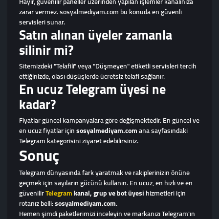
Hayır, güvenilir paneller üzerinden yapılan işlemler kanalınıza
zarar vermez. sosyalmediyam.com bu konuda en güvenli
servisleri sunar.
Satın alınan üyeler zamanla
silinir mi?
Sitemizdeki "Telafili" veya "Düşmeyen" etiketli servisleri tercih
ettiğinizde, olası düşüşlerde ücretsiz telafi sağlanır.
En ucuz Telegram üyesi ne
kadar?
Fiyatlar güncel kampanyalara göre değişmektedir. En güncel ve
en ucuz fiyatlar için
sosyalmediyam.com
ana sayfasındaki
Telegram kategorisini ziyaret edebilirsiniz.
Sonuç
Telegram dünyasında fark yaratmak ve rakiplerinizin önüne
geçmek için sayıların gücünü kullanın. En ucuz, en hızlı ve en
güvenilir
Telegram
kanal, grup ve bot üyesi
hizmetleri için
rotanız belli:
sosyalmediyam.com
.
Hemen şimdi paketlerimizi inceleyin ve markanızı Telegram'ın