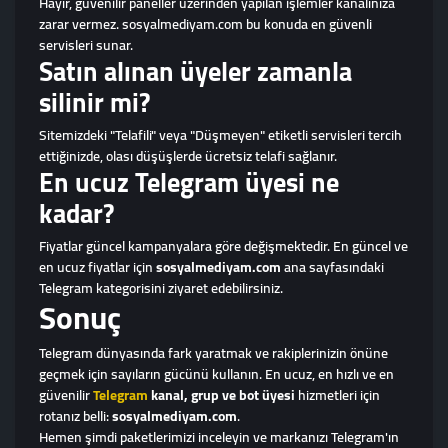
Hayır, güvenilir paneller üzerinden yapılan işlemler kanalınıza
zarar vermez. sosyalmediyam.com bu konuda en güvenli
servisleri sunar.
Satın alınan üyeler zamanla
silinir mi?
Sitemizdeki "Telafili" veya "Düşmeyen" etiketli servisleri tercih
ettiğinizde, olası düşüşlerde ücretsiz telafi sağlanır.
En ucuz Telegram üyesi ne
kadar?
Fiyatlar güncel kampanyalara göre değişmektedir. En güncel ve
en ucuz fiyatlar için
sosyalmediyam.com
ana sayfasındaki
Telegram kategorisini ziyaret edebilirsiniz.
Sonuç
Telegram dünyasında fark yaratmak ve rakiplerinizin önüne
geçmek için sayıların gücünü kullanın. En ucuz, en hızlı ve en
güvenilir
Telegram
kanal, grup ve bot üyesi
hizmetleri için
rotanız belli:
sosyalmediyam.com
.
Hemen şimdi paketlerimizi inceleyin ve markanızı Telegram'ın