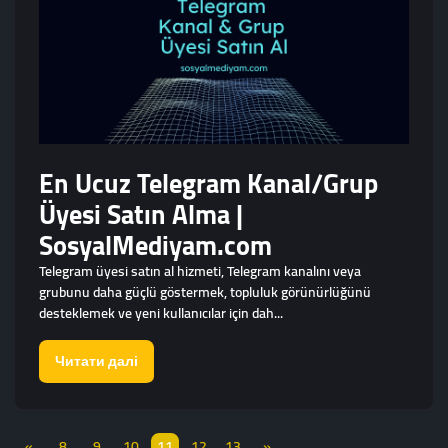
En Ucuz Telegram Kanal/Grup
Üyesi Satın Alma |
SosyalMediyam.com
Telegram üyesi satın al hizmeti, Telegram kanalını veya
grubunu daha güçlü göstermek, topluluk görünürlüğünü
desteklemek ve yeni kullanıcılar için dah...
Читати далі
«
8
9
10
11
12
13
»