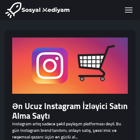
Ən Ucuz Instagram İzləyici Satın
Alma Saytı
Instagram artıq sadəcə şəkil paylaşım platforması deyil. Bu
gün Instagram brend tanıtımı, onlayn satış, şəxsi imic və
rəqəmsal qazanc üçün ən güclü al...