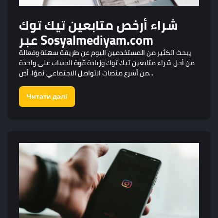
شراء أرخص متابعين تيك توك
عبر Sosyalmediyam.com
يبحث الكثير من المستخدمين اليوم عن طريقة سهلة وفعالة
من أجل شراء متابعين تيك توك وزيادة قوة الحساب على واحدة
من أسرع منصات التواصل الاجتماعي نموًا. أص...
Читати далі