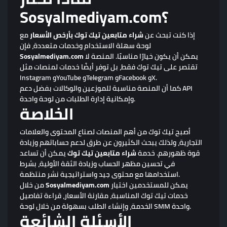
Sosyalmediyam.com؟
إذا كنت تبحث عن
شراء متابعين تيك توك بأرخص الأسعار
مع
لوحة سهلة الاستخدام وخدمات متعددة، فإن
يمكن أن يكون خيارًا مناسبًا. المنصة لا
Sosyalmediyam.com
تقتصر على تيك توك فقط، بل توفر أيضًا خدمات لمنصات مثل
Instagram وYouTube وTelegram وFacebook وX.
كما أن المنصة مناسبة للموزعين والوكالات بفضل دعم API
وإمكانية إدارة الطلبات من لوحة واحدة.
الخلاصة
أصبح تيك توك من أهم المنصات لصناع المحتوى والعلامات
التجارية، ولذلك يبحث الكثيرون عن طرق لدعم حساباتهم وزيادة
قوة ظهورهم. خدمة
شراء متابعين تيك توك
يمكن أن تساعد
في تحسين مظهر الحساب وزيادة الثقة الأولية، بشرط
استخدامها مع محتوى جيد واستراتيجية نشر منتظمة.
يمكن للمستخدمين اختيار
Sosyalmediyam.com
من خلال
خدمات تيك توك المناسبة، مقارنة الأسعار، قراءة تفاصيل
الخدمة، وإنشاء الطلب بسهولة من خلال لوحة SMM واحدة.
الأسئلة الشائعة