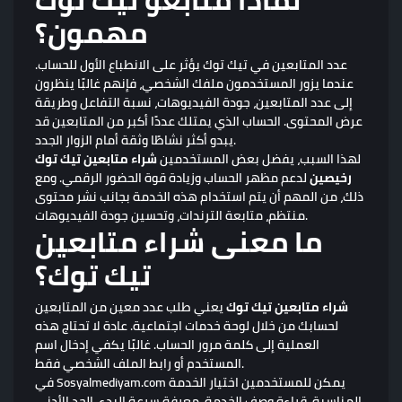
مهمون؟
عدد المتابعين في تيك توك يؤثر على الانطباع الأول للحساب.
عندما يزور المستخدمون ملفك الشخصي، فإنهم غالبًا ينظرون
إلى عدد المتابعين، جودة الفيديوهات، نسبة التفاعل وطريقة
عرض المحتوى. الحساب الذي يمتلك عددًا أكبر من المتابعين قد
يبدو أكثر نشاطًا وثقة أمام الزوار الجدد.
لهذا السبب، يفضل بعض المستخدمين
شراء متابعين تيك توك
رخيصين
لدعم مظهر الحساب وزيادة قوة الحضور الرقمي. ومع
ذلك، من المهم أن يتم استخدام هذه الخدمة بجانب نشر محتوى
منتظم، متابعة الترندات، وتحسين جودة الفيديوهات.
ما معنى شراء متابعين
تيك توك؟
شراء متابعين تيك توك
يعني طلب عدد معين من المتابعين
لحسابك من خلال لوحة خدمات اجتماعية. عادة لا تحتاج هذه
العملية إلى كلمة مرور الحساب. غالبًا يكفي إدخال اسم
المستخدم أو رابط الملف الشخصي فقط.
في Sosyalmediyam.com يمكن للمستخدمين اختيار الخدمة
المناسبة، قراءة وصف الخدمة، معرفة سرعة البدء، الحد الأدنى