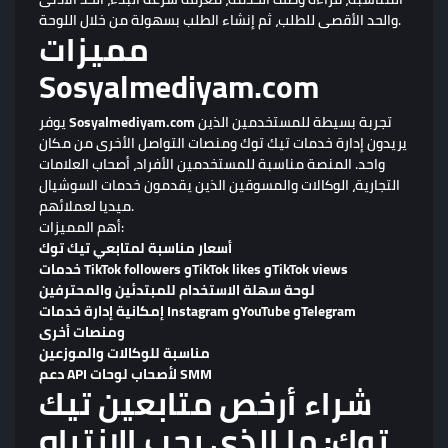
والحد الأقصى للطلب، ثم إنشاء الطلب بسهولة من خلال اللوحة.
مميزات
Sosyalmediyam.com
تجربة بسيطة للمستخدمين الذين
Sosyalmediyam.com
يوفر
يريدون إدارة خدمات تيك توك ومنصات التواصل الأخرى من مكان
واحد. المنصة مناسبة للمستخدمين الأفراد، أصحاب العلامات
التجارية، الوكالات والمسوقين الذين يقدمون خدمات السوشيال
ميديا لعملائهم.
أهم المميزات:
أسعار مناسبة لمتابعي تيك توك
خدمات TikTok followers وTikTok likes وTikTok views
لوحة سهلة الاستخدام للمبتدئين والمحترفين
إمكانية إدارة خدمات Instagram وYouTube وTelegram
ومنصات أخرى
مناسبة للوكالات والموزعين
دعم API لأصحاب لوحات SMM
شراء أرخص متابعين تيك
توك: ما الذي يجب الانتباه