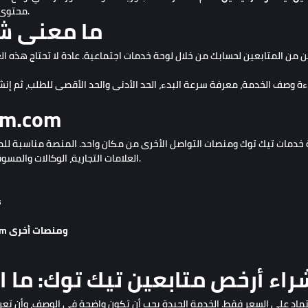
محتوى منتظم، متابعة الترندات، وتحسين جودة الفيديوهات.
ما معنى شر
ن المتابعين لحسابك من خلال لوحة خدمات اجتماعية. عادة لا تحتاج هذه العم
مميزات m
العلامات التجارية، الوكالات والمسوقين الذين يقدمون خدمات السوشيال ميديا لعملائهم.
خد
إمكانية إدارة خدمات Instagram وYouTube وTelegram ومنصات أخرى
راء أرخص متابعين تيك توك: ما ال
اعتماد على السعر فقط. الخدمة الجيدة يجب أن تكون واضحة في الوصف، وأن ت