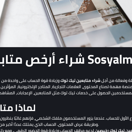
ر Sosyalmediyam.com
ة وفعالة من أجل
شراء متابعين تيك توك
وزيادة قوة الحساب على واحدة من أ
لماذا مت
ع الأول للحساب. عندما يزور المستخدمون ملفك الشخصي، فإنهم غالبًا ينظرون 
وطريقة عرض المحتوى. الحساب الذي يمتلك عددًا أكبر من المتابعين قد يبدو أكثر نشاطًا وثقة أمام الزوار الجدد.
عين تيك توك رخيصين
لدعم مظهر الحساب وزيادة قوة الحضور الرقمي. ومع ذلك