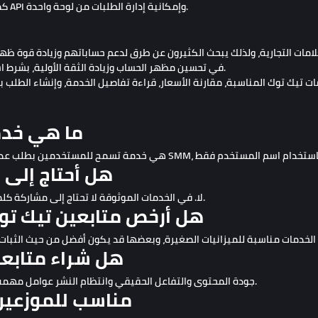
كما أن المنصة مناسبة للموزعين والوكالات بفضل دعم API وإمكانية إدارة الطلبات من لوحة واحدة.
امات التجارية، ولذلك يبحث الكثيرون عن طرق لدعم حساباتهم وزيادة قوة ظ
في تحسين مظهر الحساب وزيادة الثقة الأولية، بشرط استخدامها مع محتوى جيد واستراتيجية نشر منتظمة.
ما هي خدم
هل أحتاج إلى 
لا. في الخدمات الموثوقة لا تحتاج إلى مشاركة كلمة المرور. عادة يكفي اسم المستخدم أو رابط الحساب.
هل أرخص متابعين تيك تو
هل شراء متابعي
لا، لا يوجد ضمان للانتشار أو الظهور في For You. جودة المحتوى والتفاعل الحقيقي وانتظام النشر عوامل مهمة جدًا.
هل Sosyalmediyam.com مناسب للموزع