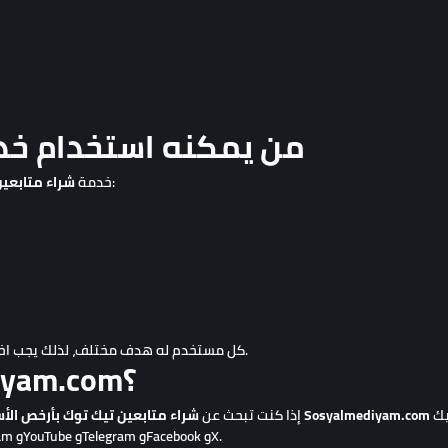
من يمكنه استخدام خد
مناسبة لعدة فئات من المستخدمين، مثل:
خدمة
شراء متابعين
كل مستخدم له هدف مختلف، لذلك يجب اختيار الخدمة بناءً على الهدف والميزانية ونوع الحساب.
لماذا تختار Sosyalmediyam.com؟
يمكن أن يكون خيارًا مناسبًا. المنصة لا تقتصر على تيك
Sosyalmediyam.com
مع لوحة سهلة الاستخدام وخدمات متعددة، فإن
إذا كنت تبحث عن
شراء متابعين تيك توك بأرخص الأس
توك فقط، بل توفر أيضًا خدمات لمنصات مثل Instagram وYouTube وTelegram وFacebook وX.