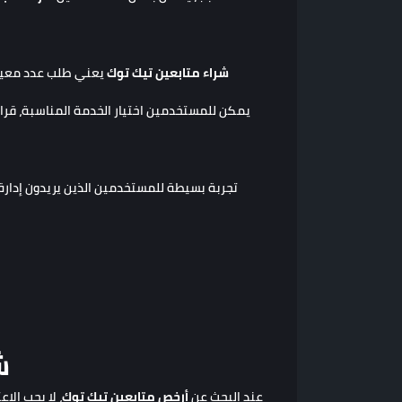
شراء متابعين تيك توك
يعني طلب عدد معين م
ش
عند البحث عن
أرخص متابعين تيك توك
، لا يجب ال