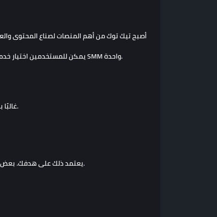
أصبح تيك توك من أهم المنصات لصناع المحتوى والعل
يمكن للمستخدمين اختيار خدمات تيك توك المناسبة، مقارنة الأسعار، قراءة تفاصيل الخدمة، وإنشاء الطلب بسهولة من خلال لوحة SMM واحدة.
هي خدمة تسمح للمستخدمين بطلب عدد معين من المتابعين لحساب تيك توك من خلال لوحة SMM، غالبًا باستخدام اسم المستخدم فقط.
يعتمد ذلك على هدفك. بعض الخدمات مناسبة للميزانيات الصغيرة، وبعضها قد يكون أفضل من حيث الثبات أو الضمان. لذلك يجب قراءة وصف الخدمة قبل الطلب.