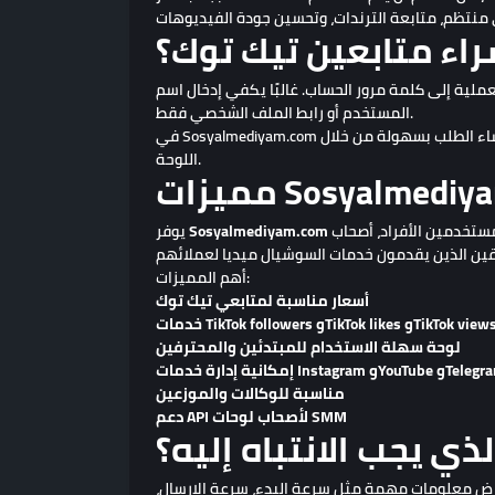
اء متابعين تيك توك؟
لية إلى كلمة مرور الحساب. غالبًا يكفي إدخال اسم
المستخدم أو رابط الملف الشخصي فقط.
في Sosyalmediyam.com يمكن للمستخدمين اختيار الخدمة المناسبة، قراءة وصف الخدمة، معرفة سرعة البدء، الحد الأدنى والحد الأقصى للطلب، ثم إنشاء الطلب بسهولة من خلال
اللوحة.
Sosyalmediyam.co
تجربة بسيطة للمستخدمين الذين يريدون إدارة خدمات تيك توك ومنصات التواصل الأخرى من مكان واحد. المنصة مناسبة للمستخدمين الأفراد، أصحاب
Sosyalmediyam.com
يوفر
أهم المميزات:
أسعار مناسبة لمتابعي تيك توك
مات TikTok followers وTikTok likes وTikTok views
لوحة سهلة الاستخدام للمبتدئين والمحترفين
مناسبة للوكالات والموزعين
دعم API لأصحاب لوحات SMM
ذي يجب الانتباه إليه؟
عرض معلومات مهمة مثل سرعة البدء، سرعة الإرسال،