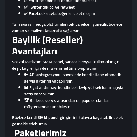
✅ YouTube abone, izlenme, izlenme saati
✅ Twitter takipçi ve retweet
✅ Facebook sayfa beğenisi ve etkileşim
Tüm sosyal medya platformları tek panelden yönetilir, böylece
zaman ve maliyet tasarrufu sağlarsın.
Bayilik (Reseller)
Avantajları
Sosyal Mediyam SMM panel, sadece bireysel kullanıcılar için
değil, bayiler için de mükemmel bir altyapı sunar.
🔑
API entegrasyonu
sayesinde kendi sitene otomatik
servis aktarımı yapabilirsin.
📊 Fiyatlandırmayı kendin belirleyip yüksek kar marjıyla
satış yapabilirsin.
🏆 Binlerce servis arasından en popüler olanları
müşterilerine sunabilirsin.
Böylece kendi
SMM panel girişimini
kolayca başlatabilir ve ek
gelir elde edebilirsin.
Paketlerimiz