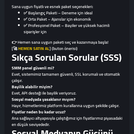
Sana uygun fiyatlı ve esnek paket seçenekleri:
✅ Başlangıç Paketi – Deneme için ideal
✅ Orta Paket – Ajanslar için ekonomik
✅ Profesyonel Paket – Bayiler ve yüksek hacimli
siparişler için
👉 Hemen sana uygun paketi seç ve kazanmaya başla!
[
🚀
HEMEN SATIN AL
] (buton önerisi)
Sıkça Sorulan Sorular (SSS)
SMM panel güvenli mi?
Evet, sistemimiz tamamen güvenli, SSL korumalı ve otomatik
çalışır.
Bayilik alabilir miyim?
Evet, API desteği ile bayilik veriyoruz.
Sosyal medyada yasaklanır mıyım?
Hayır, hizmetlerimiz platform kurallarına uygun şekilde çalışır.
Fiyatlar neden bu kadar ucuz?
Ana sağlayıcı altyapısıyla çalıştığımız için fiyatlarımız piyasadaki
en düşük seviyededir.
Sosyal Medyanın Gücünü