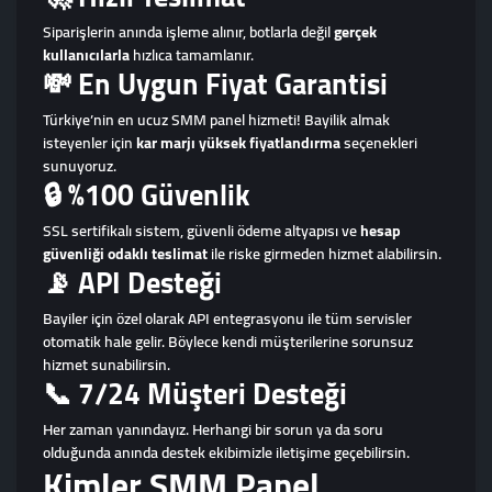
Siparişlerin anında işleme alınır, botlarla değil
gerçek
kullanıcılarla
hızlıca tamamlanır.
💸 En Uygun Fiyat Garantisi
Türkiye’nin en ucuz SMM panel hizmeti! Bayilik almak
isteyenler için
kar marjı yüksek fiyatlandırma
seçenekleri
sunuyoruz.
🔒 %100 Güvenlik
SSL sertifikalı sistem, güvenli ödeme altyapısı ve
hesap
güvenliği odaklı teslimat
ile riske girmeden hizmet alabilirsin.
📡 API Desteği
Bayiler için özel olarak API entegrasyonu ile tüm servisler
otomatik hale gelir. Böylece kendi müşterilerine sorunsuz
hizmet sunabilirsin.
📞 7/24 Müşteri Desteği
Her zaman yanındayız. Herhangi bir sorun ya da soru
olduğunda anında destek ekibimizle iletişime geçebilirsin.
Kimler SMM Panel