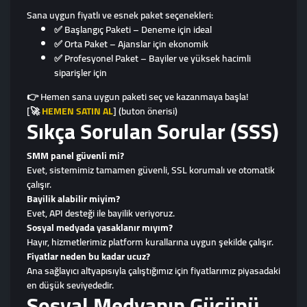
Sana uygun fiyatlı ve esnek paket seçenekleri:
✅ Başlangıç Paketi – Deneme için ideal
✅ Orta Paket – Ajanslar için ekonomik
✅ Profesyonel Paket – Bayiler ve yüksek hacimli
siparişler için
👉 Hemen sana uygun paketi seç ve kazanmaya başla!
[
🚀
HEMEN SATIN AL
] (buton önerisi)
Sıkça Sorulan Sorular (SSS)
SMM panel güvenli mi?
Evet, sistemimiz tamamen güvenli, SSL korumalı ve otomatik
çalışır.
Bayilik alabilir miyim?
Evet, API desteği ile bayilik veriyoruz.
Sosyal medyada yasaklanır mıyım?
Hayır, hizmetlerimiz platform kurallarına uygun şekilde çalışır.
Fiyatlar neden bu kadar ucuz?
Ana sağlayıcı altyapısıyla çalıştığımız için fiyatlarımız piyasadaki
en düşük seviyededir.
Sosyal Medyanın Gücünü