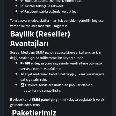
✅ YouTube abone, izlenme, izlenme saati
✅ Twitter takipçi ve retweet
✅ Facebook sayfa beğenisi ve etkileşim
Tüm sosyal medya platformları tek panelden yönetilir, böylece
zaman ve maliyet tasarrufu sağlarsın.
Bayilik (Reseller)
Avantajları
Sosyal Mediyam SMM panel, sadece bireysel kullanıcılar için
değil, bayiler için de mükemmel bir altyapı sunar.
🔑
API entegrasyonu
sayesinde kendi sitene otomatik
servis aktarımı yapabilirsin.
📊 Fiyatlandırmayı kendin belirleyip yüksek kar marjıyla
satış yapabilirsin.
🏆 Binlerce servis arasından en popüler olanları
müşterilerine sunabilirsin.
Böylece kendi
SMM panel girişimini
kolayca başlatabilir ve ek
gelir elde edebilirsin.
Paketlerimiz