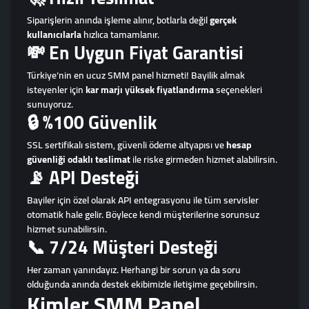
Siparişlerin anında işleme alınır, botlarla değil
gerçek
kullanıcılarla
hızlıca tamamlanır.
💸 En Uygun Fiyat Garantisi
Türkiye’nin en ucuz SMM panel hizmeti! Bayilik almak
isteyenler için
kar marjı yüksek fiyatlandırma
seçenekleri
sunuyoruz.
🔒 %100 Güvenlik
SSL sertifikalı sistem, güvenli ödeme altyapısı ve
hesap
güvenliği odaklı teslimat
ile riske girmeden hizmet alabilirsin.
📡 API Desteği
Bayiler için özel olarak API entegrasyonu ile tüm servisler
otomatik hale gelir. Böylece kendi müşterilerine sorunsuz
hizmet sunabilirsin.
📞 7/24 Müşteri Desteği
Her zaman yanındayız. Herhangi bir sorun ya da soru
olduğunda anında destek ekibimizle iletişime geçebilirsin.
Kimler SMM Panel