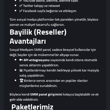
✅ YouTube abone, izlenme, izlenme saati
✅ Twitter takipçi ve retweet
✅ Facebook sayfa beğenisi ve etkileşim
Tüm sosyal medya platformları tek panelden yönetilir, böylece
zaman ve maliyet tasarrufu sağlarsın.
Bayilik (Reseller)
Avantajları
Sosyal Mediyam SMM panel, sadece bireysel kullanıcılar için
değil, bayiler için de mükemmel bir altyapı sunar.
🔑
API entegrasyonu
sayesinde kendi sitene otomatik
servis aktarımı yapabilirsin.
📊 Fiyatlandırmayı kendin belirleyip yüksek kar marjıyla
satış yapabilirsin.
🏆 Binlerce servis arasından en popüler olanları
müşterilerine sunabilirsin.
Böylece kendi
SMM panel girişimini
kolayca başlatabilir ve ek
gelir elde edebilirsin.
Paketlerimiz