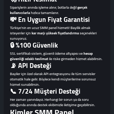
Siparişlerin anında işleme alınır, botlarla değil
gerçek
kullanıcılarla
hızlıca tamamlanır.
💸 En Uygun Fiyat Garantisi
Türkiye’nin en ucuz SMM panel hizmeti! Bayilik almak
isteyenler için
kar marjı yüksek fiyatlandırma
seçenekleri
sunuyoruz.
🔒 %100 Güvenlik
SSL sertifikalı sistem, güvenli ödeme altyapısı ve
hesap
güvenliği odaklı teslimat
ile riske girmeden hizmet alabilirsin.
📡 API Desteği
Bayiler için özel olarak API entegrasyonu ile tüm servisler
otomatik hale gelir. Böylece kendi müşterilerine sorunsuz
hizmet sunabilirsin.
📞 7/24 Müşteri Desteği
Her zaman yanındayız. Herhangi bir sorun ya da soru
olduğunda anında destek ekibimizle iletişime geçebilirsin.
Kimler SMM Panel