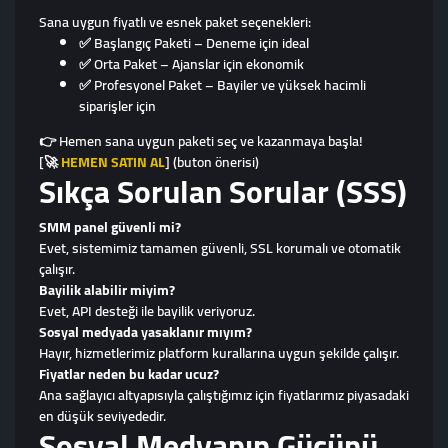
Sana uygun fiyatlı ve esnek paket seçenekleri:
✅ Başlangıç Paketi – Deneme için ideal
✅ Orta Paket – Ajanslar için ekonomik
✅ Profesyonel Paket – Bayiler ve yüksek hacimli
siparişler için
👉 Hemen sana uygun paketi seç ve kazanmaya başla!
[
🚀
HEMEN SATIN AL
] (buton önerisi)
Sıkça Sorulan Sorular (SSS)
SMM panel güvenli mi?
Evet, sistemimiz tamamen güvenli, SSL korumalı ve otomatik
çalışır.
Bayilik alabilir miyim?
Evet, API desteği ile bayilik veriyoruz.
Sosyal medyada yasaklanır mıyım?
Hayır, hizmetlerimiz platform kurallarına uygun şekilde çalışır.
Fiyatlar neden bu kadar ucuz?
Ana sağlayıcı altyapısıyla çalıştığımız için fiyatlarımız piyasadaki
en düşük seviyededir.
Sosyal Medyanın Gücünü