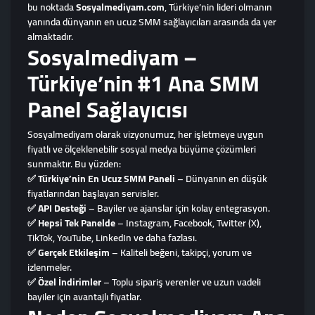
bu noktada
Sosyalmediyam.com
, Türkiye’nin lideri olmanın
yanında dünyanın en ucuz SMM sağlayıcıları arasında da yer
almaktadır.
Sosyalmediyam –
Türkiye’nin #1 Ana SMM
Panel Sağlayıcısı
Sosyalmediyam olarak vizyonumuz, her işletmeye uygun
fiyatlı ve ölçeklenebilir sosyal medya büyüme çözümleri
sunmaktır. Bu yüzden:
✅
Türkiye’nin En Ucuz SMM Paneli
– Dünyanın en düşük
fiyatlarından başlayan servisler.
✅
API Desteği
– Bayiler ve ajanslar için kolay entegrasyon.
✅
Hepsi Tek Panelde
– Instagram, Facebook, Twitter (X),
TikTok, YouTube, LinkedIn ve daha fazlası.
✅
Gerçek Etkileşim
– Kaliteli beğeni, takipçi, yorum ve
izlenmeler.
✅
Özel İndirimler
– Toplu sipariş verenler ve uzun vadeli
bayiler için avantajlı fiyatlar.