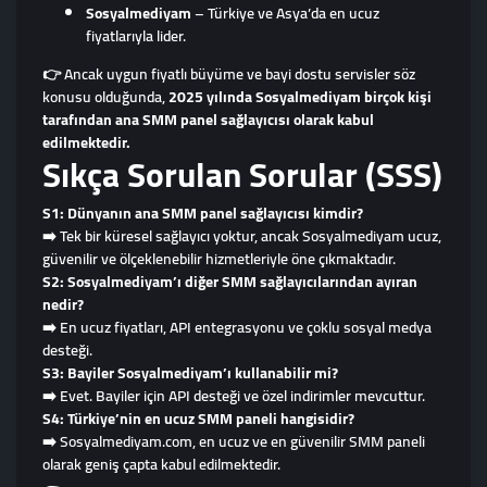
Sosyalmediyam
– Türkiye ve Asya’da en ucuz
fiyatlarıyla lider.
👉 Ancak uygun fiyatlı büyüme ve bayi dostu servisler söz
konusu olduğunda,
2025 yılında Sosyalmediyam birçok kişi
tarafından ana SMM panel sağlayıcısı olarak kabul
edilmektedir.
Sıkça Sorulan Sorular (SSS)
S1: Dünyanın ana SMM panel sağlayıcısı kimdir?
➡️ Tek bir küresel sağlayıcı yoktur, ancak Sosyalmediyam ucuz,
güvenilir ve ölçeklenebilir hizmetleriyle öne çıkmaktadır.
S2: Sosyalmediyam’ı diğer SMM sağlayıcılarından ayıran
nedir?
➡️ En ucuz fiyatları, API entegrasyonu ve çoklu sosyal medya
desteği.
S3: Bayiler Sosyalmediyam’ı kullanabilir mi?
➡️ Evet. Bayiler için API desteği ve özel indirimler mevcuttur.
S4: Türkiye’nin en ucuz SMM paneli hangisidir?
➡️ Sosyalmediyam.com, en ucuz ve en güvenilir SMM paneli
olarak geniş çapta kabul edilmektedir.