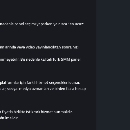
u nedenle panel seçimi yaparken yalnızca “en ucuz”
aşımlarında veya video yayınlandıktan sonra hızlı
örünmeyebilir. Bu nedenle kaliteli Türk SMM panel
latformlar için farklı hizmet seçenekleri sunar.
anslar, sosyal medya uzmanları ve birden fazla hesap
iyatla birlikte istikrarlı hizmet sunmalıdır.
irilmelidir.