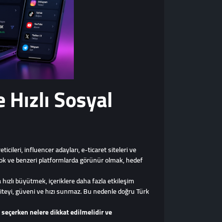
 Hızlı Sosyal
icileri, influencer adayları, e-ticaret siteleri ve
book ve benzeri platformlarda görünür olmak, hedef
hızlı büyütmek, içeriklere daha fazla etkileşim
liteyi, güveni ve hızı sunmaz. Bu nedenle doğru Türk
l seçerken nelere dikkat edilmelidir ve