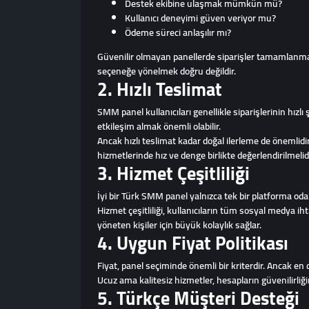
Destek ekibine ulaşmak mümkün mü?
Kullanıcı deneyimi güven veriyor mu?
Ödeme süreci anlaşılır mı?
Güvenilir olmayan panellerde siparişler tamamlanmaya
seçeneğe yönelmek doğru değildir.
2. Hızlı Teslimat
SMM panel kullanıcıları genellikle siparişlerinin hızl
etkileşim almak önemli olabilir.
Ancak hızlı teslimat kadar doğal ilerleme de önemlidi
hizmetlerinde hız ve denge birlikte değerlendirilmelidi
3. Hizmet Çeşitliliği
İyi bir Türk SMM panel yalnızca tek bir platforma oda
Hizmet çeşitliliği, kullanıcıların tüm sosyal medya i
yöneten kişiler için büyük kolaylık sağlar.
4. Uygun Fiyat Politikası
Fiyat, panel seçiminde önemli bir kriterdir. Ancak en 
Ucuz ama kalitesiz hizmetler, hesapların güvenilirliğin
5. Türkçe Müşteri Desteği