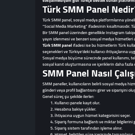
sosyalmediyam gibi Türkçe destek sunan platforml
Türk SMM Panel Nedir
Türk SMM panel, sosyal medya platformlarına yönelik 
“Social Media Marketing” ifadesinin kısaltmasıdır. 
Bir SMM panel üzerinden genellikle Instagram takipçi
yayın izlenmesi ve benzeri sosyal medya hizmetleri al
Türk SMM panel
ifadesi ise bu hizmetlerin Türk kull
seçenekleri ve Türkiye’deki kullanıcı ihtiyaçlarına u
Sosyal medya büyüme sürecinde panel kullanımı, tek b
sosyal kanıt oluşturmasına ve içeriklerin daha fazla 
SMM Panel Nasıl Çalış
SMM paneller, kullanıcıların belirli sosyal medya hizme
gönderi veya profil bağlantısını girer ve siparişini olu
Genel süreç şu şekilde ilerler:
Kullanıcı panele kayıt olur.
Hesabına bakiye yükler.
İhtiyacına uygun hizmet kategorisini seçer.
Sipariş formuna bağlantı ve miktar bilgilerini g
Sipariş sistem tarafından işleme alınır.
Hizmet, belirtilen süre içerisinde tamamlanır.