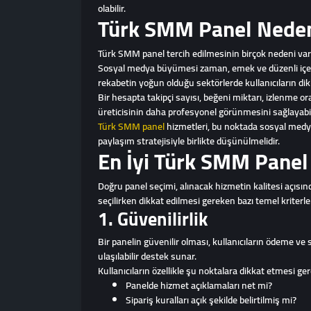
olabilir.
Türk SMM Panel Neden 
Türk SMM panel tercih edilmesinin birçok nedeni vardır
Sosyal medya büyümesi zaman, emek ve düzenli içerik
rekabetin yoğun olduğu sektörlerde kullanıcıların dik
Bir hesapta takipçi sayısı, beğeni miktarı, izlenme 
üreticisinin daha profesyonel görünmesini sağlayabil
Türk SMM panel
hizmetleri, bu noktada sosyal medya h
paylaşım stratejisiyle birlikte düşünülmelidir.
En İyi Türk SMM Panel 
Doğru panel seçimi, alınacak hizmetin kalitesi açısı
seçilirken dikkat edilmesi gereken bazı temel kriterler
1. Güvenilirlik
Bir panelin güvenilir olması, kullanıcıların ödeme ve
ulaşılabilir destek sunar.
Kullanıcıların özellikle şu noktalara dikkat etmesi ger
Panelde hizmet açıklamaları net mi?
Sipariş kuralları açık şekilde belirtilmiş mi?