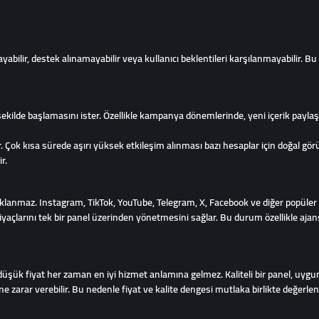
bilir, destek alınamayabilir veya kullanıcı beklentileri karşılanmayabilir. B
ı şekilde başlamasını ister. Özellikle kampanya dönemlerinde, yeni içerik payl
r. Çok kısa sürede aşırı yüksek etkileşim alınması bazı hesaplar için doğal g
r.
klanmaz. Instagram, TikTok, YouTube, Telegram, X, Facebook ve diğer popüler p
htiyaçlarını tek bir panel üzerinden yönetmesini sağlar. Bu durum özellikle aj
düşük fiyat her zaman en iyi hizmet anlamına gelmez. Kaliteli bir panel, uygun f
e zarar verebilir. Bu nedenle fiyat ve kalite dengesi mutlaka birlikte değerlend