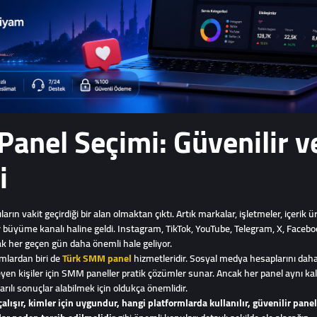
anel Seçimi: Güvenilir ve
i
 vakit geçirdiği bir alan olmaktan çıktı. Artık markalar, işletmeler, içerik üret
bir büyüme kanalı haline geldi. Instagram, TikTok, YouTube, Telegram, X, Face
mak her geçen gün daha önemli hale geliyor.
amlardan biri de
Türk SMM panel
hizmetleridir. Sosyal medya hesaplarını daha 
en kişiler için SMM paneller pratik çözümler sunar. Ancak her panel aynı ka
lı sonuçlar alabilmek için oldukça önemlidir.
alışır, kimler için uygundur, hangi platformlarda kullanılır, güvenilir pane