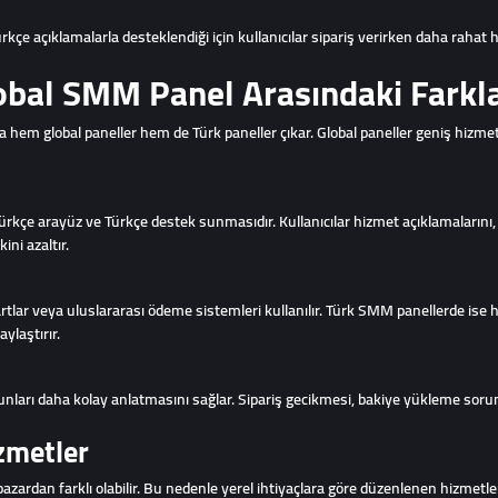
e açıklamalarla desteklendiği için kullanıcılar sipariş verirken daha rahat har
obal SMM Panel Arasındaki Farkl
hem global paneller hem de Türk paneller çıkar. Global paneller geniş hizmet ağ
rkçe arayüz ve Türkçe destek sunmasıdır. Kullanıcılar hizmet açıklamalarını, 
ini azaltır.
rtlar veya uluslararası ödeme sistemleri kullanılır. Türk SMM panellerde ise 
ylaştırır.
sorunları daha kolay anlatmasını sağlar. Sipariş gecikmesi, bakiye yükleme so
zmetler
 pazardan farklı olabilir. Bu nedenle yerel ihtiyaçlara göre düzenlenen hizmetl