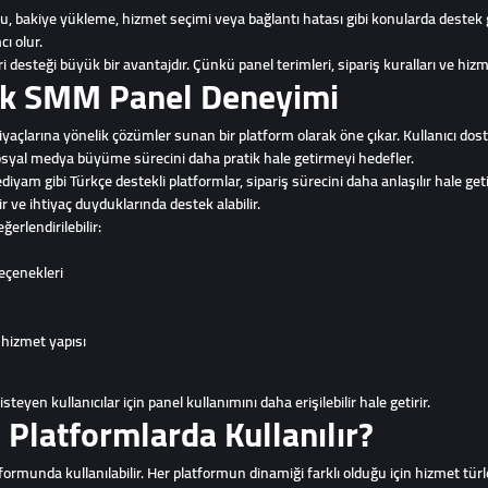
bakiye yükleme, hizmet seçimi veya bağlantı hatası gibi konularda destek ge
ı olur.
ri desteği büyük bir avantajdır. Çünkü panel terimleri, sipariş kuralları ve hiz
rk SMM Panel Deneyimi
açlarına yönelik çözümler sunan bir platform olarak öne çıkar. Kullanıcı dost
osyal medya büyüme sürecini daha pratik hale getirmeyi hedefler.
yam gibi Türkçe destekli platformlar, sipariş sürecini daha anlaşılır hale getir
r ve ihtiyaç duyduklarında destek alabilir.
erlendirilebilir:
eçenekleri
ş hizmet yapısı
eyen kullanıcılar için panel kullanımını daha erişilebilir hale getirir.
Platformlarda Kullanılır?
munda kullanılabilir. Her platformun dinamiği farklı olduğu için hizmet türle