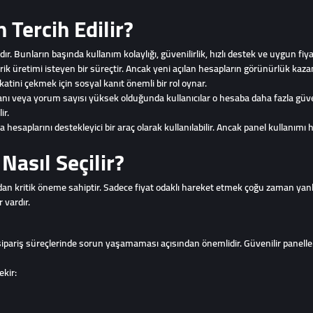
Tercih Edilir?
. Bunların başında kullanım kolaylığı, güvenilirlik, hızlı destek ve uygun fiyat
 üretimi isteyen bir süreçtir. Ancak yeni açılan hesapların görünürlük kazan
katini çekmek için sosyal kanıt önemli bir rol oynar.
oranı veya yorum sayısı yüksek olduğunda kullanıcılar o hesaba daha fazla gü
ir.
esaplarını destekleyici bir araç olarak kullanılabilir. Ancak panel kullanımı he
Nasıl Seçilir?
ndan kritik öneme sahiptir. Sadece fiyat odaklı hareket etmek çoğu zaman yanlı
 vardır.
 sipariş süreçlerinde sorun yaşamaması açısından önemlidir. Güvenilir panelle
ekir: