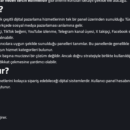
ar neden tercih edilmelidir
gibi önemli konuları detaylı şekilde ele alacağız.
?
çeşitli dijital pazarlama hizmetlerinin tek bir panel üzerinden sunulduğu Tür
Türkçede sosyal medya pazarlaması anlamına gelir.
, TikTok beğeni, YouTube izlenme, Telegram kanal üyesi, X takipçi, Facebook 
ınabilir.
anıcılara uygun şekilde sunulduğu panelleri tanımlar. Bu panellerde genellikl
ygun hizmet kategorileri bulunur.
aşına mucizevi bir çözüm değildir. Ancak doğru stratejiyle birlikte kullanıl
dikkat çekmesine yardımcı olabilir.
ır?
tlerini kolayca sipariş edebileceği dijital sistemlerdir. Kullanıcı panel hesabına
şturur.
irer.