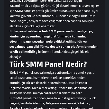
daha hızlı büyütmek, içeriklere daha fazla etkileşim
kazandırmak ve dijital görünürlüğü desteklemek isteyen kişiler
için SMM paneller pratik çözümler sunar. Ancak her panel aynı
kaliteyi, güveni ve hızı sunmaz. Bu nedenle doğru Türk SMM
panel seçimi, sosyal medya çalışmalarında başarılı sonuçlar
alabilmek için oldukça önemlidir.
Bu kapsamlı rehberde
Türk SMM panel nedir, nasıl çalışır,
kimler için uygundur, hangi platformlarda kullanılır,
güvenilir panel seçerken nelere dikkat edilmelidir ve
sosyalmediyam gibi Türkçe destek sunan platformlar neden
tercih edilmelidir
gibi önemli konuları detaylı şekilde ele
alacağız.
Türk SMM Panel Nedir?
Türk SMM panel, sosyal medya platformlarına yönelik çeşitli
dijital pazarlama hizmetlerinin tek bir panel üzerinden
sunulduğu Türkçe destekli sistemlerdir. SMM kelimesi,
İngilizce “Social Media Marketing” ifadesinin kısaltmasıdır.
Türkçede sosyal medya pazarlaması anlamına gelir.
Bir SMM panel üzerinden genellikle Instagram takipçi, TikTok
beğeni, YouTube izlenme, Telegram kanal üyesi, X takipçi,
Facebook sayfa beğenisi, yorum, paylaşım, kaydetme, canlı