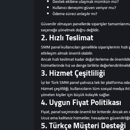
Destek ekibine ulaşmak mümkün mü?
Kullanıcı deneyimi güven veriyor mu?
Ödeme süreci anlaşılır mı?
Güvenilir olmayan panellerde siparişler tamamlanmaya
seçeneğe yönelmek doğru değildir.
2. Hızlı Teslimat
SMM panel kullanıcıları genellikle siparişlerinin hızl
etkileşim almak önemli olabilir.
Ancak hızlı teslimat kadar doğal ilerleme de önemlidi
hizmetlerinde hız ve denge birlikte değerlendirilmelidi
3. Hizmet Çeşitliliği
İyi bir Türk SMM panel yalnızca tek bir platforma oda
Hizmet çeşitliliği, kullanıcıların tüm sosyal medya i
yöneten kişiler için büyük kolaylık sağlar.
4. Uygun Fiyat Politikası
Fiyat, panel seçiminde önemli bir kriterdir. Ancak en 
Ucuz ama kalitesiz hizmetler, hesapların güvenilirliğin
5. Türkçe Müşteri Desteği