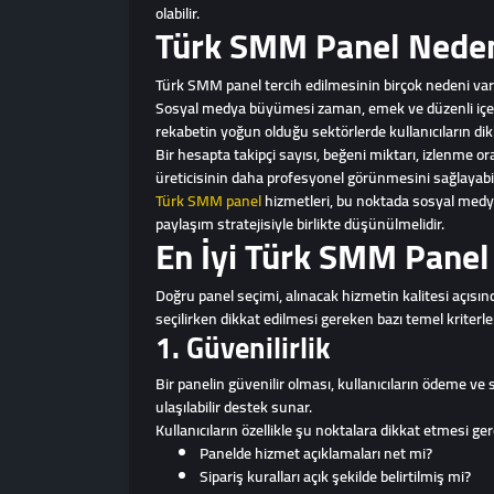
olabilir.
Türk SMM Panel Neden 
Türk SMM panel tercih edilmesinin birçok nedeni vardır
Sosyal medya büyümesi zaman, emek ve düzenli içerik
rekabetin yoğun olduğu sektörlerde kullanıcıların dik
Bir hesapta takipçi sayısı, beğeni miktarı, izlenme 
üreticisinin daha profesyonel görünmesini sağlayabil
Türk SMM panel
hizmetleri, bu noktada sosyal medya h
paylaşım stratejisiyle birlikte düşünülmelidir.
En İyi Türk SMM Panel 
Doğru panel seçimi, alınacak hizmetin kalitesi açısı
seçilirken dikkat edilmesi gereken bazı temel kriterler
1. Güvenilirlik
Bir panelin güvenilir olması, kullanıcıların ödeme ve
ulaşılabilir destek sunar.
Kullanıcıların özellikle şu noktalara dikkat etmesi ger
Panelde hizmet açıklamaları net mi?
Sipariş kuralları açık şekilde belirtilmiş mi?