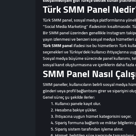
sosyalmediyam gibi Türkçe destek sunan platforml
Türk SMM Panel Nedir
Türk SMM panel, sosyal medya platformlarına yönelik 
“Social Media Marketing” ifadesinin kısaltmasıdır. 
Bir SMM panel üzerinden genellikle Instagram takipçi
yayın izlenmesi ve benzeri sosyal medya hizmetleri al
Türk SMM panel
ifadesi ise bu hizmetlerin Türk kull
seçenekleri ve Türkiye’deki kullanıcı ihtiyaçlarına u
Sosyal medya büyüme sürecinde panel kullanımı, tek b
sosyal kanıt oluşturmasına ve içeriklerin daha fazla 
SMM Panel Nasıl Çalış
SMM paneller, kullanıcıların belirli sosyal medya hizme
gönderi veya profil bağlantısını girer ve siparişini olu
Genel süreç şu şekilde ilerler:
Kullanıcı panele kayıt olur.
Hesabına bakiye yükler.
İhtiyacına uygun hizmet kategorisini seçer.
Sipariş formuna bağlantı ve miktar bilgilerini g
Sipariş sistem tarafından işleme alınır.
Hizmet, belirtilen süre içerisinde tamamlanır.