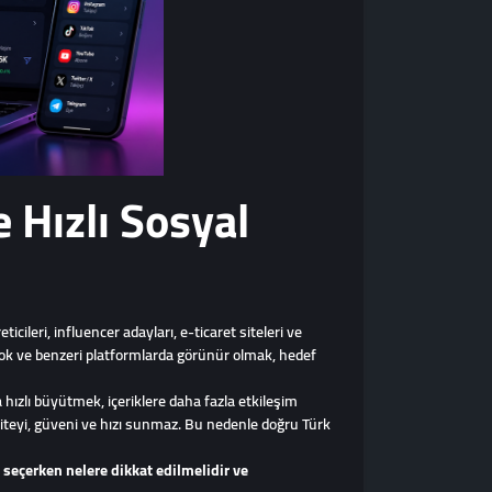
 Hızlı Sosyal
icileri, influencer adayları, e-ticaret siteleri ve
book ve benzeri platformlarda görünür olmak, hedef
hızlı büyütmek, içeriklere daha fazla etkileşim
liteyi, güveni ve hızı sunmaz. Bu nedenle doğru Türk
l seçerken nelere dikkat edilmelidir ve