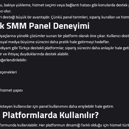
bakiye yükleme, hizmet seçimi veya bağlantı hatası gibi konularda destek ge
ı olur.
ri desteği büyük bir avantajdır. Çünkü panel terimleri, sipariş kuralları ve hiz
rk SMM Panel Deneyimi
açlarına yönelik çözümler sunan bir platform olarak öne çıkar. Kullanıcı dost
osyal medya büyüme sürecini daha pratik hale getirmeyi hedefler.
yam gibi Türkçe destekli platformlar, sipariş sürecini daha anlaşılır hale getir
r ve ihtiyaç duyduklarında destek alabilir.
erlendirilebilir:
eçenekleri
ş hizmet yapısı
eyen kullanıcılar için panel kullanımını daha erişilebilir hale getirir.
Platformlarda Kullanılır?
munda kullanılabilir. Her platformun dinamiği farklı olduğu için hizmet türle