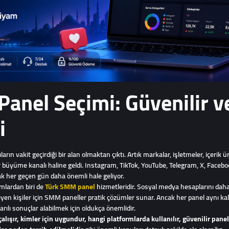
anel Seçimi: Güvenilir ve
i
 vakit geçirdiği bir alan olmaktan çıktı. Artık markalar, işletmeler, içerik üret
bir büyüme kanalı haline geldi. Instagram, TikTok, YouTube, Telegram, X, Face
mak her geçen gün daha önemli hale geliyor.
amlardan biri de
Türk SMM panel
hizmetleridir. Sosyal medya hesaplarını daha 
en kişiler için SMM paneller pratik çözümler sunar. Ancak her panel aynı ka
lı sonuçlar alabilmek için oldukça önemlidir.
alışır, kimler için uygundur, hangi platformlarda kullanılır, güvenilir pane