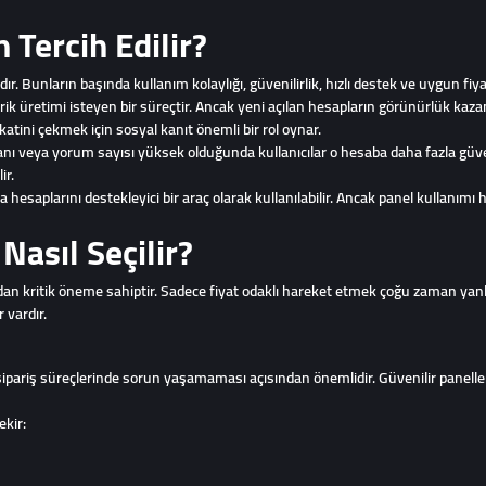
Tercih Edilir?
. Bunların başında kullanım kolaylığı, güvenilirlik, hızlı destek ve uygun fiyat
 üretimi isteyen bir süreçtir. Ancak yeni açılan hesapların görünürlük kazan
katini çekmek için sosyal kanıt önemli bir rol oynar.
oranı veya yorum sayısı yüksek olduğunda kullanıcılar o hesaba daha fazla gü
ir.
esaplarını destekleyici bir araç olarak kullanılabilir. Ancak panel kullanımı he
Nasıl Seçilir?
ndan kritik öneme sahiptir. Sadece fiyat odaklı hareket etmek çoğu zaman yanlı
 vardır.
 sipariş süreçlerinde sorun yaşamaması açısından önemlidir. Güvenilir panelle
ekir: