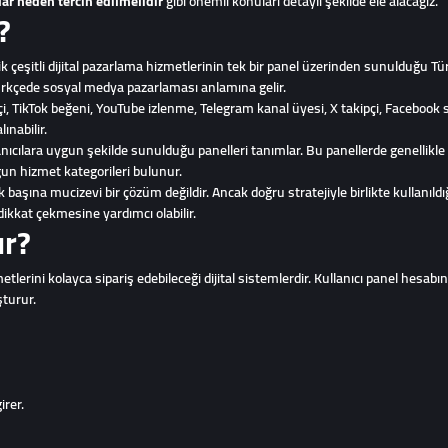
ar neden tercih edilmelidir
gibi önemli konuları detaylı şekilde ele alacağız.
?
çeşitli dijital pazarlama hizmetlerinin tek bir panel üzerinden sunulduğu Tür
Türkçede sosyal medya pazarlaması anlamına gelir.
, TikTok beğeni, YouTube izlenme, Telegram kanal üyesi, X takipçi, Facebook 
ınabilir.
anıcılara uygun şekilde sunulduğu panelleri tanımlar. Bu panellerde genellikl
ygun hizmet kategorileri bulunur.
aşına mucizevi bir çözüm değildir. Ancak doğru stratejiyle birlikte kullanıl
dikkat çekmesine yardımcı olabilir.
ır?
tlerini kolayca sipariş edebileceği dijital sistemlerdir. Kullanıcı panel hesabına
şturur.
irer.