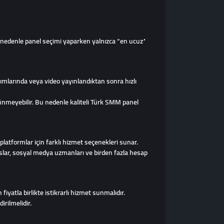
u nedenle panel seçimi yaparken yalnızca “en ucuz”
aşımlarında veya video yayınlandıktan sonra hızlı
örünmeyebilir. Bu nedenle kaliteli Türk SMM panel
latformlar için farklı hizmet seçenekleri sunar.
anslar, sosyal medya uzmanları ve birden fazla hesap
iyatla birlikte istikrarlı hizmet sunmalıdır.
irilmelidir.