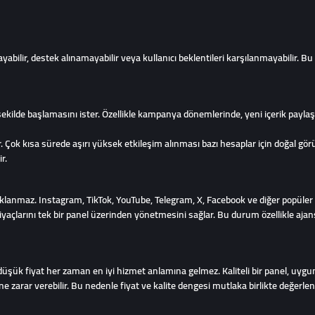
bilir, destek alınamayabilir veya kullanıcı beklentileri karşılanmayabilir. B
ı şekilde başlamasını ister. Özellikle kampanya dönemlerinde, yeni içerik payl
r. Çok kısa sürede aşırı yüksek etkileşim alınması bazı hesaplar için doğal g
r.
klanmaz. Instagram, TikTok, YouTube, Telegram, X, Facebook ve diğer popüler p
htiyaçlarını tek bir panel üzerinden yönetmesini sağlar. Bu durum özellikle aj
düşük fiyat her zaman en iyi hizmet anlamına gelmez. Kaliteli bir panel, uygun f
e zarar verebilir. Bu nedenle fiyat ve kalite dengesi mutlaka birlikte değerlend