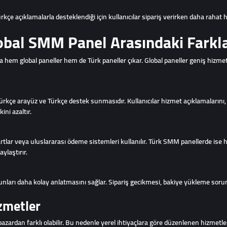
e açıklamalarla desteklendiği için kullanıcılar sipariş verirken daha rahat har
obal SMM Panel Arasındaki Farkl
hem global paneller hem de Türk paneller çıkar. Global paneller geniş hizmet ağ
rkçe arayüz ve Türkçe destek sunmasıdır. Kullanıcılar hizmet açıklamalarını, 
ini azaltır.
rtlar veya uluslararası ödeme sistemleri kullanılır. Türk SMM panellerde ise 
ylaştırır.
sorunları daha kolay anlatmasını sağlar. Sipariş gecikmesi, bakiye yükleme so
zmetler
 pazardan farklı olabilir. Bu nedenle yerel ihtiyaçlara göre düzenlenen hizmetl