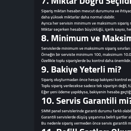
7. Miktar Doğru Seçild
Sipariş miktarı hesabın mevcut durumuna ve ihtiyaca
daha yüksek miktarlar daha normal olabilir.
Ayrıca her servisin minimum ve maksimum sipariş mikta
Miktar seçerken hesabın büyüklüğü, içerik sayısı, hede
8. Minimum ve Maksimu
Servislerde minimum ve maksimum sipariş sınırları
Örneğin bir serviste minimum 100, maksimum 10.000 y
Özellikle toplu siparişlerde bu kontrol daha önemlidir.
9. Bakiye Yeterli mi?
Sipariş oluşturmadan önce hesap bakiyesi kontrol edil
Toplu sipariş verilecekse sadece tek siparişin değil, 
Eğer yeni ödeme yapıldıysa, bakiyenin hesaba geçtiği
10. Servis Garantili mi
SMM panel servislerinde garanti durumu farklı olabilir. B
Garantili servislerde düşüş yaşanırsa belirli şartlar a
Bu nedenle sipariş vermeden önce servis garantili mi, 