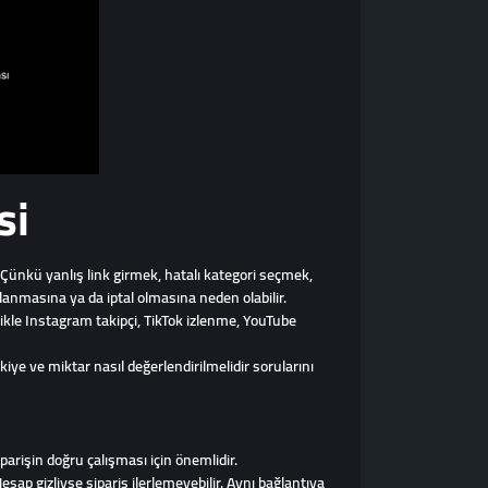
si
Çünkü yanlış link girmek, hatalı kategori seçmek,
anmasına ya da iptal olmasına neden olabilir.
likle Instagram takipçi, TikTok izlenme, YouTube
iye ve miktar nasıl değerlendirilmelidir sorularını
parişin doğru çalışması için önemlidir.
Hesap gizliyse sipariş ilerlemeyebilir. Aynı bağlantıya