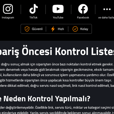
riş Öncesi Kontrol Liste
oğru sonuç almak için siparişten önce bazı noktaları kontrol etmek gerekir. 
şlem denemek veya hesabı gizli bırakmak siparişin gecikmesine, eksik tamaml
i
, kullanıcıların daha bilinçli ve sorunsuz işlem yapmasına yardımcı olur. Özel
bi hizmetlerde siparişten önce yapılacak kısa kontroller büyük önem taşır.
dikkat edilmeli, doğru servis nasıl seçilmeli, link nasıl kontrol edilmeli, bak
 Neden Kontrol Yapılmalı?
r değiştirilemeyebilir. Özellikle link, servis türü, miktar ve kategori seçimi si
klı gönderiye gidebilir. Yanlış servis seçildiğinde beklenen sonuç alınmayabilir. 