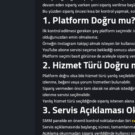
devam eden sipariş varken yeni sipariş verilirse başlan
Bu yüzden sipariş öncesi kısa bir kontrol yapmak, sonr
1. Platform Doğru mu
İlk kontrol edilmesi gereken şey platform seçimidir. I
olduğunuzdan emin olmalısınız.
Örneğin Instagram takipçi almak isteyen bir kullanıcı
YouTube abone servisi seçerse beklediği sonucu ala
Platform seçimi basit görünse de aceleyle sipariş veren
2. Hizmet Türü Doğru
Platform doğru olsa bile hizmet türü yanlış seçilebilir
izlenme, beğeni veya yorum hizmetleri bulunabilir.
Sipariş vermeden önce tam olarak ne almak istediğinizi
izlenme servisi seçilmelidir.
Yanlış hizmet türü seçildiğinde sipariş istenen alana 
3. Servis Açıklaması 
SMM panelde en önemli kontrol noktalarından biri
s
Servis açıklamasında başlangıç süresi, tamamlanma hı
Açıklama okunmadan sipariş verildiğinde kullanıcı sonr