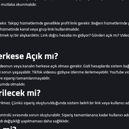
 mutlaka okunmalıdır.
ekir. Takipçi hizmetlerinde genellikle profil linki gerekir. Beğeni hizmetlerinde 
izmetinde kanal veya grup linki kullanılmalıdır.
tmek iyi bir alışkanlıktır. Link doğru hesaba mı gidiyor? Gönderi açık mı? Vide
erkese Açık mı?
eonun veya kanalın herkese açık olması gerekir. Gizli hesaplarda sistem bağla
 sorun yaşayabilir. TikTok videosu gizliyse izlenme ilerlemeyebilir. YouTube vid
üye siparişi tamamlanmayabilir.
rumda olmalıdır.
irilecek mi?
ilmez. Çünkü sipariş oluşturulduğunda sistem belirli bir link veya kullanıcı ad
ontrolü sırasında sorun oluşturabilir. Sipariş tamamlanana kadar kullanıcı adı 
ı değişikliği yapılmaması daha sağlıklıdır.