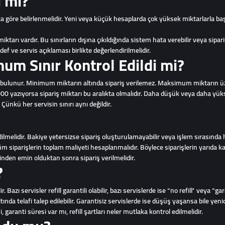
i mi?
 göre belirlenmelidir. Yeni veya küçük hesaplarda çok yüksek miktarlarla b
rı vardır. Bu sınırların dışına çıkıldığında sistem hata verebilir veya sipariş
f ve servis açıklaması birlikte değerlendirilmelidir.
m Sınır Kontrol Edildi mi?
 bulunur. Minimum miktarın altında sipariş verilemez. Maksimum miktarın ü
azıyorsa sipariş miktarı bu aralıkta olmalıdır. Daha düşük veya daha yükse
 Çünkü her servisin sınırı aynı değildir.
melidir. Bakiye yetersizse sipariş oluşturulamayabilir veya işlem sırasında ha
tüm siparişlerin toplam maliyeti hesaplanmalıdır. Böylece siparişlerin yarıda k
nden emin olduktan sonra sipariş verilmelidir.
?
azı servisler refill garantili olabilir, bazı servislerde ise “no refill” veya “gar
ltında telafi talep edilebilir. Garantisiz servislerde ise düşüş yaşansa bile yen
garanti süresi var mı, refill şartları neler mutlaka kontrol edilmelidir.