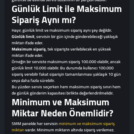
Günlük Limit ile Maksimum
Sipariş Aynı mı?
Hayır, günlük limit ve maksimum sipariş aynı şey değildir.
Günlük limit
, servisin bir gün içinde gönderebileceği yaklaşık
miktarı ifade eder.
Maksimum sipariş
, tek siparişte verilebilecek en yüksek
miktarı ifade eder.
Örneğin bir serviste maksimum sipariş 100.000 olabilir, ancak
günlük limit 10.000 olabilir. Bu durumda kullanıcı 100.000
sipariş verebilir fakat siparişin tamamlanması yaklaşık 10 gün
veya daha fazla sürebilir.
Bu yüzden servis seçerken hem maksimum sipariş sınırı hem
de günlük gönderim kapasitesi birlikte değerlendirilmelidir.
Minimum ve Maksimum
Miktar Neden Önemlidir?
SMM panelde her servisin
minimum ve maksimum sipariş
miktarı
vardır. Minimum miktarın altında sipariş verilemez.