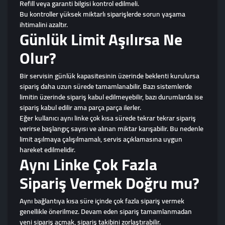
Refill veya garanti bilgisi kontrol edilmeli.
Bu kontroller yüksek miktarlı siparişlerde sorun yaşama
ihtimalini azaltır.
Günlük Limit Aşılırsa Ne
Olur?
Bir servisin günlük kapasitesinin üzerinde beklenti kurulursa
sipariş daha uzun sürede tamamlanabilir. Bazı sistemlerde
limitin üzerinde sipariş kabul edilmeyebilir, bazı durumlarda ise
sipariş kabul edilir ama parça parça ilerler.
Eğer kullanıcı aynı linke çok kısa sürede tekrar tekrar sipariş
verirse başlangıç sayısı ve alınan miktar karışabilir. Bu nedenle
limit aşılmaya çalışılmamalı, servis açıklamasına uygun
hareket edilmelidir.
Aynı Linke Çok Fazla
Sipariş Vermek Doğru mu?
Aynı bağlantıya kısa süre içinde çok fazla sipariş vermek
genellikle önerilmez. Devam eden sipariş tamamlanmadan
yeni sipariş açmak, sipariş takibini zorlaştırabilir.