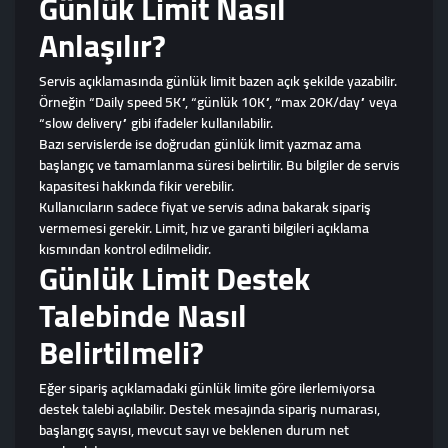
Günlük Limit Nasıl
Anlaşılır?
Servis açıklamasında günlük limit bazen açık şekilde yazabilir.
Örneğin “Daily speed 5K”, “günlük 10K”, “max 20K/day” veya
“slow delivery” gibi ifadeler kullanılabilir.
Bazı servislerde ise doğrudan günlük limit yazmaz ama
başlangıç ve tamamlanma süresi belirtilir. Bu bilgiler de servis
kapasitesi hakkında fikir verebilir.
Kullanıcıların sadece fiyat ve servis adına bakarak sipariş
vermemesi gerekir. Limit, hız ve garanti bilgileri açıklama
kısmından kontrol edilmelidir.
Günlük Limit Destek
Talebinde Nasıl
Belirtilmeli?
Eğer sipariş açıklamadaki günlük limite göre ilerlemiyorsa
destek talebi açılabilir. Destek mesajında sipariş numarası,
başlangıç sayısı, mevcut sayı ve beklenen durum net