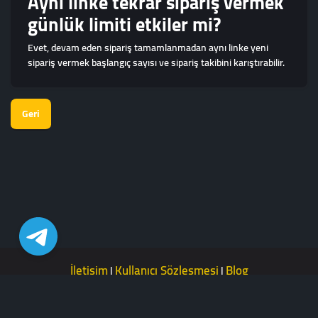
Aynı linke tekrar sipariş vermek
günlük limiti etkiler mi?
Evet, devam eden sipariş tamamlanmadan aynı linke yeni
sipariş vermek başlangıç sayısı ve sipariş takibini karıştırabilir.
Geri
İletişim
Kullanıcı Sözleşmesi
Blog
|
|
Sosyal Mediyam 2026 © Copyright. All Rights Reserved.