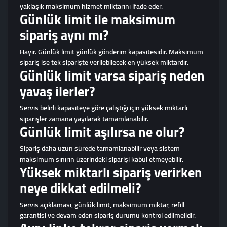
yaklaşık maksimum hizmet miktarını ifade eder.
Günlük limit ile maksimum
sipariş aynı mı?
Hayır. Günlük limit günlük gönderim kapasitesidir. Maksimum
sipariş ise tek siparişte verilebilecek en yüksek miktardır.
Günlük limit varsa sipariş neden
yavaş ilerler?
Servis belirli kapasiteye göre çalıştığı için yüksek miktarlı
siparişler zamana yayılarak tamamlanabilir.
Günlük limit aşılırsa ne olur?
Sipariş daha uzun sürede tamamlanabilir veya sistem
maksimum sınırın üzerindeki siparişi kabul etmeyebilir.
Yüksek miktarlı sipariş verirken
neye dikkat edilmeli?
Servis açıklaması, günlük limit, maksimum miktar, refill
garantisi ve devam eden sipariş durumu kontrol edilmelidir.