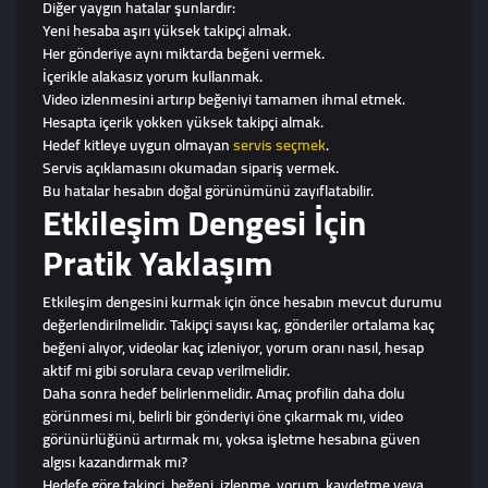
Diğer yaygın hatalar şunlardır:
Yeni hesaba aşırı yüksek takipçi almak.
Her gönderiye aynı miktarda beğeni vermek.
İçerikle alakasız yorum kullanmak.
Video izlenmesini artırıp beğeniyi tamamen ihmal etmek.
Hesapta içerik yokken yüksek takipçi almak.
Hedef kitleye uygun olmayan
servis seçmek
.
Servis açıklamasını okumadan sipariş vermek.
Bu hatalar hesabın doğal görünümünü zayıflatabilir.
Etkileşim Dengesi İçin
Pratik Yaklaşım
Etkileşim dengesini kurmak için önce hesabın mevcut durumu
değerlendirilmelidir. Takipçi sayısı kaç, gönderiler ortalama kaç
beğeni alıyor, videolar kaç izleniyor, yorum oranı nasıl, hesap
aktif mi gibi sorulara cevap verilmelidir.
Daha sonra hedef belirlenmelidir. Amaç profilin daha dolu
görünmesi mi, belirli bir gönderiyi öne çıkarmak mı, video
görünürlüğünü artırmak mı, yoksa işletme hesabına güven
algısı kazandırmak mı?
Hedefe göre takipçi, beğeni, izlenme, yorum, kaydetme veya