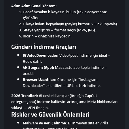
Adım Adım Genel Yöntem:
Hedef hesabın hikayesini bulun (takip ediyorsanız
görünür).
Hikaye linkini kopyalayın (paylaş butonu > Link Kopyala).
Siteye yapıştırın – format seçin (MP4, JPG).
İndirin – cihazınıza kaydedin.
Gönderi İndirme Araçları
IGVideoDownloader:
Video/post indirme için ideal –
Reels dahil.
4K Stogram (App):
Masaüstü app, toplu indirme –
ücretli.
Browser Uzantıları:
Chrome için "Instagram
Downloader" eklentileri – URL ile hızlı indirme.
2026 Trendleri:
AI destekli araçlar (örneğin CapCut
entegrasyonu) indirme kalitesini artırdı, ama Meta bloklamaları
sıklaştı – VPN ile aşın.
Riskler ve Güvenlik Önlemleri
Malware ve Veri Çalınma:
Bilinmeyen siteler virüs