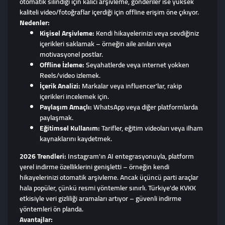
otomatik silindiği için kalıcı arşivleme, gönderiler ise yüksek
kaliteli video/fotoğraflar içerdiği için offline erişim öne çıkıyor.
Nedenler:
Kişisel Arşivleme:
Kendi hikayelerinizi veya sevdiğiniz
içerikleri saklamak – örneğin aile anıları veya
motivasyonel postlar.
Offline İzleme:
Seyahatlerde veya internet yokken
Reels/video izlemek.
İçerik Analizi:
Markalar veya influencer'lar, rakip
içerikleri incelemek için.
Paylaşım Amaçlı:
WhatsApp veya diğer platformlarda
paylaşmak.
Eğitimsel Kullanım:
Tarifler, eğitim videoları veya ilham
kaynaklarını kaydetmek.
2026 Trendleri:
Instagram'ın AI entegrasyonuyla, platform
yerel indirme özelliklerini genişletti – örneğin kendi
hikayelerinizi otomatik arşivleme. Ancak üçüncü parti araçlar
hala popüler, çünkü resmi yöntemler sınırlı. Türkiye'de KVKK
etkisiyle veri gizliliği aramaları artıyor – güvenli indirme
yöntemleri ön planda.
Avantajlar: