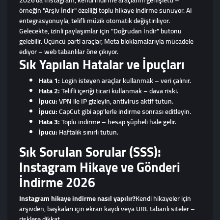
2026'da Instagram, kendi indirme araçlarını genişletti –
örneğin "Arşiv İndir" özelliği toplu hikaye indirme sunuyor. AI
entegrasyonuyla, telifli müzik otomatik değiştiriliyor.
Gelecekte, izinli paylaşımlar için "Doğrudan İndir" butonu
gelebilir. Üçüncü parti araçlar, Meta bloklamalarıyla mücadele
ediyor – web tabanlılar öne çıkıyor.
Sık Yapılan Hatalar ve İpuçları
Hata 1:
Login isteyen araçlar kullanmak – veri çalınır.
Hata 2:
Telifli içeriği ticari kullanmak – dava riski.
İpucu:
VPN ile IP gizleyin, antivirus aktif tutun.
İpucu:
CapCut gibi app'lerle indirme sonrası editleyin.
Hata 3:
Toplu indirme – hesap şüpheli hale gelir.
İpucu:
Haftalık sınırlı tutun.
Sık Sorulan Sorular (SSS):
Instagram Hikaye ve Gönderi
İndirme 2026
Instagram hikaye indirme nasıl yapılır?
Kendi hikayeler için
arşivden, başkaları için ekran kaydı veya URL tabanlı siteler –
risklere dikkat.