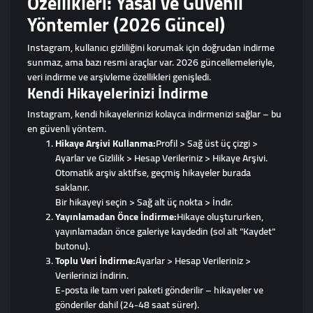
Özellikleri: Yasal ve Güvenli
Yöntemler (2026 Güncel)
Instagram, kullanıcı gizliliğini korumak için doğrudan indirme
sunmaz, ama bazı resmi araçlar var. 2026 güncellemeleriyle,
veri indirme ve arşivleme özellikleri genişledi.
Kendi Hikayelerinizi İndirme
Instagram, kendi hikayelerinizi kolayca indirmenizi sağlar – bu
en güvenli yöntem.
Hikaye Arşivi Kullanma:
Profil > Sağ üst üç çizgi >
Ayarlar ve Gizlilik > Hesap Verileriniz > Hikaye Arşivi.
Otomatik arşiv aktifse, geçmiş hikayeler burada
saklanır.
Bir hikayeyi seçin > Sağ alt üç nokta > İndir.
Yayınlamadan Önce İndirme:
Hikaye oluştururken,
yayınlamadan önce galeriye kaydedin (sol alt "Kaydet"
butonu).
Toplu Veri İndirme:
Ayarlar > Hesap Verileriniz >
Verilerinizi İndirin.
E-posta ile tam veri paketi gönderilir – hikayeler ve
gönderiler dahil (24-48 saat sürer).