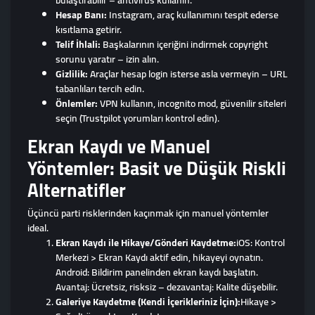
bulaştırabilir – antivirus kullanın.
Hesap Banı:
Instagram, araç kullanımını tespit ederse
kısıtlama getirir.
Telif İhlali:
Başkalarının içeriğini indirmek copyright
sorunu yaratır – izin alın.
Gizlilik:
Araçlar hesap login isterse asla vermeyin – URL
tabanlıları tercih edin.
Önlemler:
VPN kullanın, incognito mod, güvenilir siteleri
seçin (Trustpilot yorumları kontrol edin).
Ekran Kaydı ve Manuel
Yöntemler: Basit ve Düşük Riskli
Alternatifler
Üçüncü parti risklerinden kaçınmak için manuel yöntemler
ideal.
Ekran Kaydı ile Hikaye/Gönderi Kaydetme:
iOS: Kontrol
Merkezi > Ekran Kaydı aktif edin, hikayeyi oynatın.
Android: Bildirim panelinden ekran kaydı başlatın.
Avantaj: Ücretsiz, risksiz – dezavantaj: Kalite düşebilir.
Galeriye Kaydetme (Kendi İçerikleriniz İçin):
Hikaye >