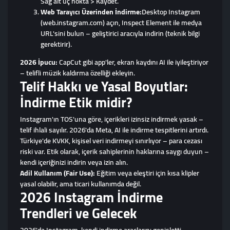
Sağ alt üç nokta > Kaydet.
Web Tarayıcı Üzerinden İndirme:
Desktop Instagram
(web.instagram.com) açın, Inspect Element ile medya
URL'sini bulun – geliştirici aracıyla indirin (teknik bilgi
gerektirir).
2026 İpucu:
CapCut gibi app'ler, ekran kaydını AI ile iyileştiriyor
– telifli müzik kaldırma özelliği ekleyin.
Telif Hakkı ve Yasal Boyutlar:
İndirme Etik midir?
Instagram'ın TOS'una göre, içerikleri izinsiz indirmek yasak –
telif ihlali sayılır. 2026'da Meta, AI ile indirme tespitlerini artırdı.
Türkiye'de KVKK, kişisel veri indirmeyi sınırlıyor – para cezası
riski var. Etik olarak, içerik sahiplerinin haklarına saygı duyun –
kendi içeriğinizi indirin veya izin alın.
Adil Kullanım (Fair Use):
Eğitim veya eleştiri için kısa klipler
yasal olabilir, ama ticari kullanımda değil.
2026 Instagram İndirme
Trendleri ve Gelecek