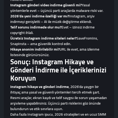
Instagram gönderi video indirme güvenli mi?
Yasal
yöntemlerle evet – üçüncü parti araçlarda malware riski var.
2026'da yeni indirme özelliği var mı?
Instagram, arşiv
indirmeyi genişletti – AI ile müzik değiştirme eklendi.
Telif sorunu indirmede olur mu?
Evet – izinsiz indirme
copyright ihlali.
Ücretsiz Instagram indirme siteleri neler?
SaveFromIns,
SnapInsta – ama güvenlik kontrol edin.
Hikaye anonim indirilebilir mi?
URL ile evet, ama izlenme
listesinde görünürsünüz.
Sonuç: Instagram Hikaye ve
Gönderi İndirme ile İçeriklerinizi
Koruyun
Instagram hikaye ve gönderi indirme
, 2026'da yaygın bir
ihtiyaç ama yasal ve güvenli yöntemleri tercih etmek şart.
Resmi araçlar, ekran kaydı ve telif saygısı ile sorun yaşamadan
arşivleme yapabilirsiniz. Üçüncü parti risklerini göz önünde
bulundurun ve etik sınırlara uyun.
Daha fazla Instagram ipucu, 2026 stratejileri ve en ucuz SMM