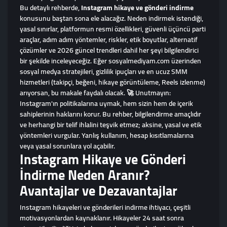
Bu detaylı rehberde,
Instagram hikaye ve gönderi indirme
konusunu baştan sona ele alacağız. Neden indirmek istendiği,
yasal sınırlar, platformun resmi özellikleri, güvenli üçüncü parti
araçlar, adım adım yöntemler, riskler, etik boyutlar, alternatif
çözümler ve 2026 güncel trendleri dahil her şeyi bilgilendirici
bir şekilde inceleyeceğiz. Eğer sosyalmediyam.com üzerinden
sosyal medya stratejileri, gizlilik ipuçları ve en ucuz SMM
hizmetleri (takipçi, beğeni, hikaye görüntüleme, Reels izlenme)
arıyorsan, bu makale faydalı olacak. 🚀 Unutmayın:
Instagram'ın politikalarına uymak, hem sizin hem de içerik
sahiplerinin haklarını korur. Bu rehber, bilgilendirme amaçlıdır
ve herhangi bir telif ihlalini teşvik etmez; aksine, yasal ve etik
yöntemleri vurgular. Yanlış kullanım, hesap kısıtlamalarına
veya yasal sorunlara yol açabilir.
Instagram Hikaye ve Gönderi
İndirme Neden Aranır?
Avantajlar ve Dezavantajlar
Instagram hikayeleri ve gönderileri indirme ihtiyacı, çeşitli
motivasyonlardan kaynaklanır. Hikayeler 24 saat sonra