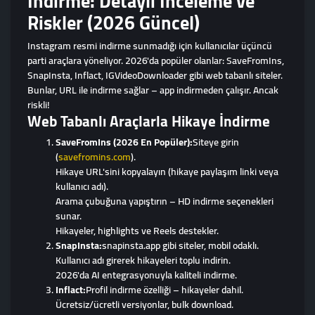
İndirme: Detaylı İnceleme ve
Riskler (2026 Güncel)
Instagram resmi indirme sunmadığı için kullanıcılar üçüncü
parti araçlara yöneliyor. 2026'da popüler olanlar: SaveFromIns,
SnapInsta, Inflact, IGVideoDownloader gibi web tabanlı siteler.
Bunlar, URL ile indirme sağlar – app indirmeden çalışır. Ancak
riskli!
Web Tabanlı Araçlarla Hikaye İndirme
SaveFromIns (2026 En Popüler):
Siteye girin
(
savefromins.com
).
Hikaye URL'sini kopyalayın (hikaye paylaşım linki veya
kullanıcı adı).
Arama çubuğuna yapıştırın – HD indirme seçenekleri
sunar.
Hikayeler, highlights ve Reels destekler.
SnapInsta:
snapinsta.app gibi siteler, mobil odaklı.
Kullanıcı adı girerek hikayeleri toplu indirin.
2026'da AI entegrasyonuyla kaliteli indirme.
Inflact:
Profil indirme özelliği – hikayeler dahil.
Ücretsiz/ücretli versiyonlar, bulk download.