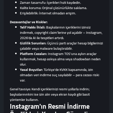
Zaman tasarrufu: İçerikleri hızlı kaydedin.
Kalite koruma: Orijinal çözünürlükte saklama.
Erişilebilirlik: İnternet olmadan erişim.
Dezavantajlar ve Riskler:
Telif Hakkı İhlali:
Başkalarının içeriklerini izinsiz
indirmek, copyright claim'lerine yol açabilir – Instagram,
2026'da AI ile tespitleri artırdı.
Gizlilik Sorunları:
Üçüncü parti araçlar hesap bilgilerinizi
çalabilir veya malware bulaştırabilir.
Platform Cezaları:
Instagram TOS'una aykırı araçlar
kullanmak, hesap askıya alma veya shadowban neden
olur.
Yasal Boyutlar:
Türkiye'de KVKK kapsamında, izin
olmadan veri indirme suç sayılabilir – para cezası riski
var.
Genel tavsiye: Kendi içeriklerinizi resmi yollarla indirin;
başkalarınınkini ise izin alın veya ekran kaydı gibi basit
yöntemler kullanın.
Instagram'ın Resmi İndirme