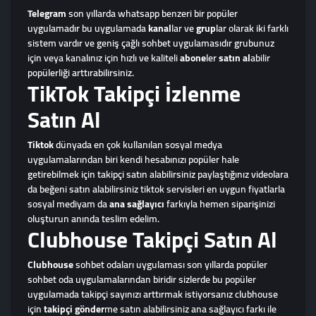
Telegram
son yıllarda whatsapp benzeri bir popüler
uygulamadır bu uygulamada
kanal
lar ve
grup
lar olarak iki farklı
sistem vardır ve geniş çağlı sohbet uygulamasıdır grubunuz
için veya kanalınız için hızlı ve kaliteli
abone
ler
satın al
abilir
popülerliği arttırabilirsiniz.
TikTok Takipçi İzlenme
Satın Al
Tiktok
dünyada en çok kullanılan sosyal medya
uygulamalarından biri kendi hesabınızı popüler hale
getirebilmek için takipçi satın alabilirsiniz paylaştığınız videolara
da beğeni satın alabilirsiniz tiktok servisleri en uygun fiyatlarla
sosyal mediyam da
ana sağlayıcı
farkıyla hemen siparişinizi
oluşturun anında teslim edelim.
Clubhouse Takipçi Satın Al
Clubhouse
sohbet odaları uygulaması son yıllarda popüler
sohbet oda uygulamalarından biridir sizlerde bu popüler
uygulamada takipçi sayınızı arttırmak istiyorsanız clubhouse
için
takipçi gönder
me satın alabilirsiniz ana sağlayıcı farkı ile