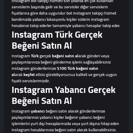
Instagram bot takipçi hizmeti son yıllarda en çok kullanılan
servislerin başında gelir ve bu servisler diğer servislerin
fiyatlarına göre daha uygundur bot instagram takipçi hizmet
bandımızda yabancı lokasyonlu kişiler sizlerin instagram
hesabınızı takip ederler tamamiyle yabancı hesaplar takip eder.
Instagram Türk Gerçek
Beğeni Satın Al
Instagram
Türk
gerçek
beğeni satın
al
arak gönderi veya
paylaşımlarınıza beğeni gönderme işlemi sağlayabilirsiniz
instagram gönderilerinize
%100 Türk beğeni satın
al
arak
keşfet
etkisi görebiliyorsunuz kaliteli ve gerçek uygun
fiyatlı servislerimizdir.
Instagram Yabancı Gerçek
Beğeni Satın Al
Instagram
yabancı
beğeni satın alarak gönderilerinize
paylaşımlarınızı yabancı kişiler beğenir yabancı beğeni
işlemlerini yurt dışı hesaplarınızda veya yurt dışına hitap eden
instagram hesablarınıza beğeni satın alarak kullanabilirsiniz.