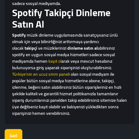
sadece sosyal mediyamda.
Spotify Takipçi Dinleme
Satın Al
Spotify
müzik dinleme uygulamasında sanatçıysanız ünlü
olmak için veya bilinirliğinizi arttırmaya yardımcı
olacak
takipçi
ve müziklerinizi
dinleme satın al
abilirsiniz
spotify en uygun sosyal medya hizmetleri sadece sosyal
mediyamda hemen
kayıt ol
arak veya mevcut hesabınız
bulunuyorsa giriş yaparak siparişinizi oluşturabilirsiniz.
Türkiye'nin en ucuz smm paneli
olan sosyal mediyam ile
popüler bütün sosyal medya hizmetlerine abone, takipçi,
izlenme, beğeni satın alabilirsiniz bütün siparişleriniz en hızlı
şekilde kaliteli ve garantili hizmet politikamızla tamamlanır
sipariş durumlarınızı panelden takip edebilirsiniz sitemize halen
üye değilseniz kayıt olabilir ve bakiyenizi yükledikten sonra
siparişinizi hemen verebilirsiniz.
Geri