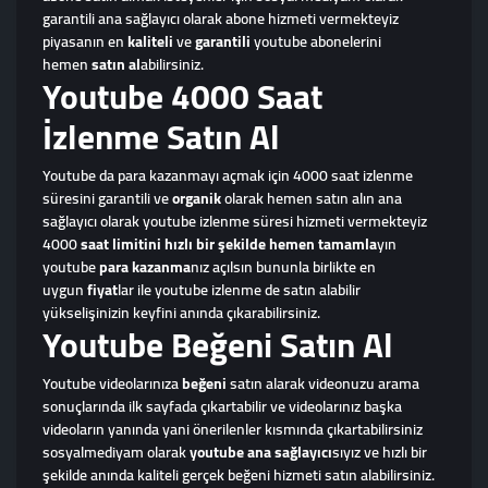
garantili ana sağlayıcı olarak abone hizmeti vermekteyiz
piyasanın en
kaliteli
ve
garantili
youtube abonelerini
hemen
satın al
abilirsiniz.
Youtube 4000 Saat
İzlenme Satın Al
Youtube da para kazanmayı açmak için 4000 saat izlenme
süresini garantili ve
organik
olarak hemen satın alın ana
sağlayıcı olarak youtube izlenme süresi hizmeti vermekteyiz
4000
saat limitini hızlı bir şekilde hemen tamamla
yın
youtube
para kazanma
nız açılsın bununla birlikte en
uygun
fiyat
lar ile youtube izlenme de satın alabilir
yükselişinizin keyfini anında çıkarabilirsiniz.
Youtube Beğeni Satın Al
Youtube videolarınıza
beğeni
satın alarak videonuzu arama
sonuçlarında ilk sayfada çıkartabilir ve videolarınız başka
videoların yanında yani önerilenler kısmında çıkartabilirsiniz
sosyalmediyam olarak
youtube ana sağlayıcı
sıyız ve hızlı bir
şekilde anında kaliteli gerçek beğeni hizmeti satın alabilirsiniz.