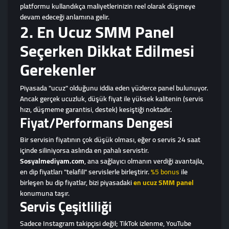
platformu kullandıkça maliyetlerinizin reel olarak düşmeye
devam edeceği anlamına gelir.
2. En Ucuz SMM Panel
Seçerken Dikkat Edilmesi
Gerekenler
Piyasada "ucuz" olduğunu iddia eden yüzlerce panel bulunuyor.
Ancak gerçek ucuzluk, düşük fiyat ile yüksek kalitenin (servis
hızı, düşmeme garantisi, destek) kesiştiği noktadır.
Fiyat/Performans Dengesi
Bir servisin fiyatının çok düşük olması, eğer o servis 24 saat
içinde siliniyorsa aslında en pahalı servistir.
Sosyalmediyam.com
, ana sağlayıcı olmanın verdiği avantajla,
en dip fiyatları "telafili" servislerle birleştirir.
%5 bonus
ile
birleşen bu dip fiyatlar, bizi piyasadaki
en ucuz SMM panel
konumuna taşır.
Servis Çeşitliliği
Sadece Instagram takipçisi değil; TikTok izlenme, YouTube