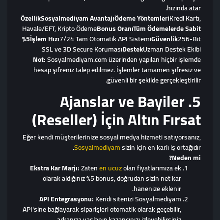
hızında atar.
ÖzellikSosyalmediyam AvantajıÖdeme Yöntemleri
Kredi Kartı,
Havale/EFT, Kripto Ödeme
Bonus OranıTüm Ödemelerde Sabit
%5İşlem Hızı
7/24 Tam Otomatik API Sistemi
Güvenlik
256-Bit
SSL ve 3D Secure Koruması
Destek
Uzman Destek Ekibi
Not:
Sosyalmediyam.com üzerinden yapılan hiçbir işlemde
hesap şifreniz talep edilmez. İşlemler tamamen şifresiz ve
güvenli bir şekilde gerçekleştirilir.
5. Ajanslar ve Bayiler
(Reseller) İçin Altın Fırsat
Eğer kendi müşterilerinize sosyal medya hizmeti satıyorsanız,
Sosyalmediyam
sizin için en karlı iş ortağıdır.
Neden mi?
Ekstra Kar Marjı:
Zaten
en ucuz
olan fiyatlarımıza ek
olarak aldığınız %5 bonus, doğrudan sizin net kar
hanenize eklenir.
API Entegrasyonu:
Kendi sitenizi Sosyalmediyam
API'sine bağlayarak siparişleri otomatik olarak geçebilir,
arkanıza yaslanıp kazancınızı izleyebilirsiniz.