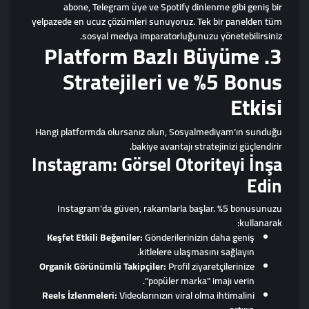
abone, Telegram üye ve Spotify dinlenme gibi geniş bir
yelpazede en ucuz çözümleri sunuyoruz. Tek bir panelden tüm
sosyal medya imparatorluğunuzu yönetebilirsiniz.
3. Platform Bazlı Büyüme
Stratejileri ve %5 Bonus
Etkisi
Hangi platformda olursanız olun, Sosyalmediyam’ın sunduğu
bakiye avantajı stratejinizi güçlendirir.
Instagram: Görsel Otoriteyi İnşa
Edin
Instagram'da güven, rakamlarla başlar. %5 bonusunuzu
kullanarak:
Keşfet Etkili Beğeniler:
Gönderilerinizin daha geniş
kitlelere ulaşmasını sağlayın.
Organik Görünümlü Takipçiler:
Profil ziyaretçilerinize
"popüler marka" imajı verin.
Reels İzlenmeleri:
Videolarınızın viral olma ihtimalini