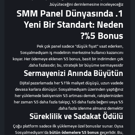
büyüteceğini derinlemesine inceleyeceğiz.
1. SMM Panel Dünyasında
Yeni Bir Standart: Neden
%5 Bonus?
Pek çok panel sadece "düşük fiyat" vaat ederken,
Sosyalmediyam iş modelinin merkezine kullanıcı kazancını
koyar. Her ödemeye eklenen %5 bonus, basit bir indirimden çok
daha fazlasıdır; bu, stratejik bir büyüme sermayesidir.
Sermayenizi Anında Büyütün
Dijital pazarlamada her %1'lik maliyet düşüşü, uzun vadede
devasa karlara dönüşür. Sosyalmediyam üzerinden yaptığınız
her yüklemede bakiyenizin %5 artması demek, rakiplerinizden
her zaman %5 daha fazla takipçi, %5 daha fazla beğeni veya %5
daha fazla izlenme almanız demektir.
Süreklilik ve Sadakat Ödülü
Çoğu platform sadece ilk yüklemeye özel bonuslar sunar. Oysa
Sosyalmediyam'da
bütün ödemelere %5 bonus
geçerlidir. Bu,