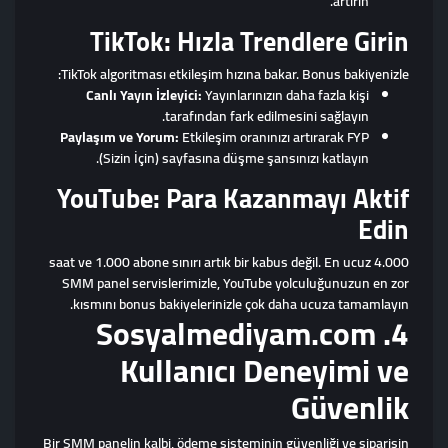
artırın.
TikTok: Hızla Trendlere Girin
TikTok algoritması etkileşim hızına bakar. Bonus bakiyenizle:
Canlı Yayın İzleyici:
Yayınlarınızın daha fazla kişi
tarafından fark edilmesini sağlayın.
Paylaşım ve Yorum:
Etkileşim oranınızı artırarak FYP
(Sizin İçin) sayfasına düşme şansınızı katlayın.
YouTube: Para Kazanmayı Aktif
Edin
4.000 saat ve 1.000 abone sınırı artık bir kabus değil. En ucuz
SMM panel servislerimizle, YouTube yolculuğunuzun en zor
kısmını bonus bakiyelerinizle çok daha ucuza tamamlayın.
4. Sosyalmediyam.com
Kullanıcı Deneyimi ve
Güvenlik
Bir SMM panelin kalbi, ödeme sisteminin güvenliği ve siparişin