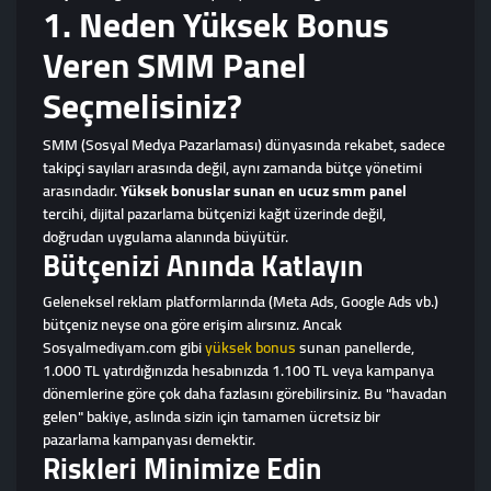
1. Neden Yüksek Bonus
Veren SMM Panel
Seçmelisiniz?
SMM (Sosyal Medya Pazarlaması) dünyasında rekabet, sadece
takipçi sayıları arasında değil, aynı zamanda bütçe yönetimi
arasındadır.
Yüksek bonuslar sunan en ucuz smm panel
tercihi, dijital pazarlama bütçenizi kağıt üzerinde değil,
doğrudan uygulama alanında büyütür.
Bütçenizi Anında Katlayın
Geleneksel reklam platformlarında (Meta Ads, Google Ads vb.)
bütçeniz neyse ona göre erişim alırsınız. Ancak
Sosyalmediyam.com gibi
yüksek bonus
sunan panellerde,
1.000 TL yatırdığınızda hesabınızda 1.100 TL veya kampanya
dönemlerine göre çok daha fazlasını görebilirsiniz. Bu "havadan
gelen" bakiye, aslında sizin için tamamen ücretsiz bir
pazarlama kampanyası demektir.
Riskleri Minimize Edin