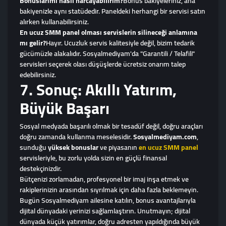
Bonuslarımı nasıl harcayabilirim?
Bonus bakiyeleriniz, ana
bakiyenizle aynı statüdedir. Paneldeki herhangi bir servisi satın
alırken kullanabilirsiniz.
En ucuz SMM panel olması servislerin silineceği anlamına
mı gelir?
Hayır. Ucuzluk servis kalitesiyle değil, bizim tedarik
gücümüzle alakalıdır. Sosyalmediyam'da "Garantili / Telafili"
servisleri seçerek olası düşüşlerde ücretsiz onarım talep
edebilirsiniz.
7. Sonuç: Akıllı Yatırım,
Büyük Başarı
Sosyal medyada başarılı olmak bir tesadüf değil, doğru araçları
doğru zamanda kullanma meselesidir.
Sosyalmediyam.com
,
sunduğu
yüksek bonuslar
ve piyasanın
en ucuz SMM panel
servisleriyle, bu zorlu yolda sizin en güçlü finansal
destekçinizdir.
Bütçenizi zorlamadan, profesyonel bir imaj inşa etmek ve
rakiplerinizin arasından sıyrılmak için daha fazla beklemeyin.
Bugün Sosyalmediyam ailesine katılın, bonus avantajlarıyla
dijital dünyadaki yerinizi sağlamlaştırın. Unutmayın; dijital
dünyada küçük yatırımlar, doğru adresten yapıldığında büyük