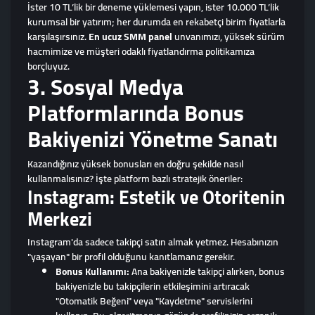
İster 10 TL’lik bir deneme yüklemesi yapın, ister 10.000 TL’lik
kurumsal bir yatırım; her durumda en rekabetçi birim fiyatlarla
karşılaşırsınız.
En ucuz SMM panel
unvanımızı, yüksek sürüm
hacmimize ve müşteri odaklı fiyatlandırma politikamıza
borçluyuz.
3. Sosyal Medya
Platformlarında Bonus
Bakiyenizi Yönetme Sanatı
Kazandığınız yüksek bonusları en doğru şekilde nasıl
kullanmalısınız? İşte platform bazlı stratejik öneriler:
Instagram: Estetik ve Otoritenin
Merkezi
Instagram'da sadece takipçi satın almak yetmez. Hesabınızın
"yaşayan" bir profil olduğunu kanıtlamanız gerekir.
Bonus Kullanımı:
Ana bakiyenizle takipçi alırken, bonus
bakiyenizle bu takipçilerin etkileşimini artıracak
"Otomatik Beğeni" veya "Kaydetme" servislerini