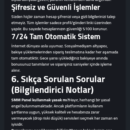
Şifresiz ve Güvenli İşlemler
Sizden hiçbir zaman hesap şifrenizi veya gizli bilgilerinizi talep
etmeyiz. Tüm işlemler sadece profil/gönderi linki üzerinden
yapılır. Bu sayede hesaplarınızın güvenliği %100 korunur.
7/24 Tam Otomatik Sistem
İnternet dünyası asla uyumaz. Sosyalmediyam altyapısı,
bakiye yüklemelerinden sipariş teslimatına kadar her aşamada
tam otomatiktir. Gece yarısı yüklediğiniz bakiyeye anında
bonusunuz tanımlanır ve siparişiniz saniyeler içinde işleme
alınır.
6. Sıkça Sorulan Sorular
(Bilgilendirici Notlar)
SMM Panel kullanmak yasak mı?
Hayır, herhangi bir yasal
engel bulunmamaktadır. Ancak platformların kullanım
şartlarına uygun, yüksek kaliteli ve hesabınıza zarar
vermeyecek (drop riski düşük) servisleri seçmek her zaman en
iyisidir.