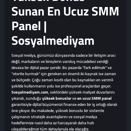
Sunan En Ucuz SMM
Panel |
Sosyalmediyam
Sosyal medya, günümüz dünyasında sadece bir iletişim aracı
değil, markaların ve bireylerin varoluş mücadelesi verdiği
devasa bir dijital pazar yeridir. Bu pazarda "fark edilmek" ve
"otorite kurmak" için gereken en önemli iki kaynak ise zaman
ve bütçedir. Çoğu zaman kısıtlı olan bu kaynakları en verimli
şekilde kullanmanın yolu ise profesyonel araçlardan geçer.
Sosyalmediyam.com
, sektördeki yüksek maliyet duvarlarını
yıkarak, sunduğu
yüksek bonuslar
ve
en ucuz SMM panel
garantisiyle dijital büyümenizi finanse eden bir iş ortağı olarak
öne çıkıyor. Bu makalede, yüksek bonuslu bir sistemle
çalışmanın stratejik avantajlarını ve sosyal medya
hedeflerinize nasıl daha az harcayarak daha hızlı
ulaşabileceğinizi tüm detaylarıyla ele alacağız.