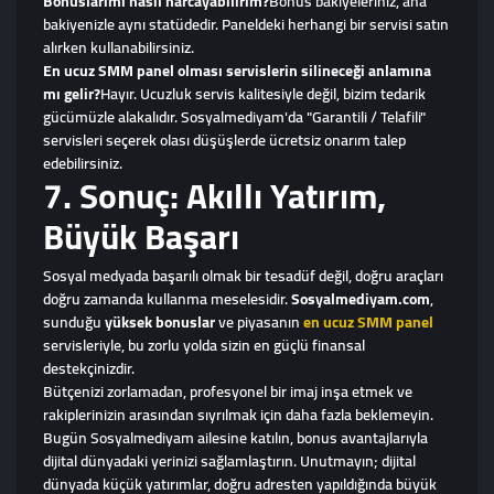
Bonuslarımı nasıl harcayabilirim?
Bonus bakiyeleriniz, ana
bakiyenizle aynı statüdedir. Paneldeki herhangi bir servisi satın
alırken kullanabilirsiniz.
En ucuz SMM panel olması servislerin silineceği anlamına
mı gelir?
Hayır. Ucuzluk servis kalitesiyle değil, bizim tedarik
gücümüzle alakalıdır. Sosyalmediyam'da "Garantili / Telafili"
servisleri seçerek olası düşüşlerde ücretsiz onarım talep
edebilirsiniz.
7. Sonuç: Akıllı Yatırım,
Büyük Başarı
Sosyal medyada başarılı olmak bir tesadüf değil, doğru araçları
doğru zamanda kullanma meselesidir.
Sosyalmediyam.com
,
sunduğu
yüksek bonuslar
ve piyasanın
en ucuz SMM panel
servisleriyle, bu zorlu yolda sizin en güçlü finansal
destekçinizdir.
Bütçenizi zorlamadan, profesyonel bir imaj inşa etmek ve
rakiplerinizin arasından sıyrılmak için daha fazla beklemeyin.
Bugün Sosyalmediyam ailesine katılın, bonus avantajlarıyla
dijital dünyadaki yerinizi sağlamlaştırın. Unutmayın; dijital
dünyada küçük yatırımlar, doğru adresten yapıldığında büyük