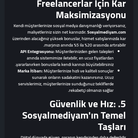
Freelancerlar İçin Kar
Maksimizasyonu
Kendi müşterilerinize sosyal medya danışmanlığı veriyorsanız,
maliyetleriniz sizin net karınızdır.
Sosyalmediyam.com
üzerinden alacağınız yüksek bonuslar, hizmet satışlarınızda kar
marjınızı anında %5 ila %20 arasında artırabilir.
API Entegrasyonu:
Müşterilerinizden gelen talepleri
anında sistemimize iletebilir, en ucuz fiyatlardan
yararlanırken bonuslarla kendi karınızı büyütebilirsiniz.
Marka İtibarı:
Müşterilerinize hızlı ve kaliteli sonuçlar
sunarak onların sadakatini kazanırsınız. Ucuz
servislerimiz, müşterilerinize sunduğunuz tekliflerde
rekabetçi olmanızı sağlar.
5. Güvenlik ve Hız:
Sosyalmediyam'ın Temel
Taşları
Dijital dünyada güven, paranın kendisinden daha değerlidir.