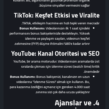
kullanın. Bu, algoritmanın gözünde profilinizin organik
büyüme sinyalleri vermesini sağlar.
TikTok: Keşfet Etkisi ve Viralite
TikTok, etkileşim hacmine en hızlı tepki veren mecradır.
Bonus Kullanımı:
Videolarınızın ilk 1 saat içindeki
performansını bonus bakiyelerinizle destekleyin. Yüksek
izlenme ve paylaşım sayıları, videonun keşfet
sekmesine (FYP) düşme ihtimalini %80'e kadar artırır.
YouTube: Kanal Otoritesi ve SEO
YouTube, bir arama motorudur. Videolarınızın aramalarda üst
sıralarda çıkması için izlenme süresi (watch time) kritik
önemdedir.
Bonus Kullanımı:
Bonus bakiyenizi, kanalınızın en uzun
videolarına "İzlenme Süresi" almak için kullanın. Bu,
para kazanma özelliğini açmanız için gereken 4.000 saat
sınırına sizi çok daha ucuza yaklaştırır.
4. Ajanslar ve