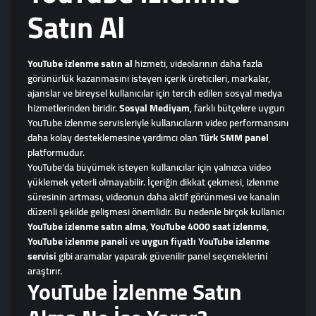
Satın Al
YouTube izlenme satın al
hizmeti, videolarının daha fazla
görünürlük kazanmasını isteyen içerik üreticileri, markalar,
ajanslar ve bireysel kullanıcılar için tercih edilen sosyal medya
hizmetlerinden biridir.
Sosyal Mediyam
, farklı bütçelere uygun
YouTube izlenme servisleriyle kullanıcıların video performansını
daha kolay desteklemesine yardımcı olan
Türk SMM panel
platformudur.
YouTube’da büyümek isteyen kullanıcılar için yalnızca video
yüklemek yeterli olmayabilir. İçeriğin dikkat çekmesi, izlenme
süresinin artması, videonun daha aktif görünmesi ve kanalın
düzenli şekilde gelişmesi önemlidir. Bu nedenle birçok kullanıcı
YouTube izlenme satın alma
,
YouTube 4000 saat izlenme
,
YouTube izlenme paneli
ve
uygun fiyatlı YouTube izlenme
servisi
gibi aramalar yaparak güvenilir panel seçeneklerini
araştırır.
YouTube İzlenme Satın