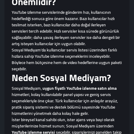
Önemlidir?
YouTube izlenme servislerinde gönderim hızı, kullanıcının
hedeflediği sonuca göre önem kazanır. Bazı kullanıcılar hızlı
teslimat isterken, bazı kullanıcılar daha doğal ilerleyen
servisleri tercih edebilir. Hızlı servisler kısa sürede görünürlük
sağlayabilir; daha yavaş ilerleyen servisler ise daha dengeli bir
artış isteyen kullanıcılar için uygun olabilir.
Sosyal Mediyam’da kullanıcılar servis listesi üzerinden farklı
hızlara sahip YouTube izlenme seçeneklerini inceleyebilir.
Böylece hem bütçesine hem de video hedeflerine uygun paketi
seçebilir.
Neden Sosyal Mediyam?
Sosyal Mediyam,
uygun fiyatlı YouTube izlenme satın alma
hizmetleri, kolay kullanılabilir panel yapısı ve geniş servis
seçenekleriyle öne çıkar. Türk kullanıcılar için anlaşılır arayüz,
pratik sipariş sistemi ve destek bölümü sayesinde YouTube
hizmetlerini yönetmek daha kolay hale gelir.
İster bireysel kanal sahibi olun, ister ajans veya bayi olarak
müşterilerinize hizmet sunun; Sosyal Mediyam üzerinden
YouTube izlenme servisi
seçebilir, siparişlerinizi panelden takip