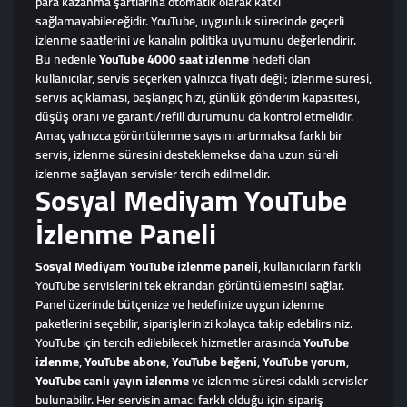
para kazanma şartlarına otomatik olarak katkı
sağlamayabileceğidir. YouTube, uygunluk sürecinde geçerli
izlenme saatlerini ve kanalın politika uyumunu değerlendirir.
Bu nedenle
YouTube 4000 saat izlenme
hedefi olan
kullanıcılar, servis seçerken yalnızca fiyatı değil; izlenme süresi,
servis açıklaması, başlangıç hızı, günlük gönderim kapasitesi,
düşüş oranı ve garanti/refill durumunu da kontrol etmelidir.
Amaç yalnızca görüntülenme sayısını artırmaksa farklı bir
servis, izlenme süresini desteklemekse daha uzun süreli
izlenme sağlayan servisler tercih edilmelidir.
Sosyal Mediyam YouTube
İzlenme Paneli
Sosyal Mediyam YouTube izlenme paneli
, kullanıcıların farklı
YouTube servislerini tek ekrandan görüntülemesini sağlar.
Panel üzerinde bütçenize ve hedefinize uygun izlenme
paketlerini seçebilir, siparişlerinizi kolayca takip edebilirsiniz.
YouTube için tercih edilebilecek hizmetler arasında
YouTube
izlenme
,
YouTube abone
,
YouTube beğeni
,
YouTube yorum
,
YouTube canlı yayın izlenme
ve izlenme süresi odaklı servisler
bulunabilir. Her servisin amacı farklı olduğu için sipariş