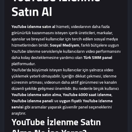
Satın Al
YouTube izlenme satın al
hizmeti, videolarının daha fazla
görünürlük kazanmasını isteyen içerik üreticileri, markalar,
ajanslar ve bireysel kullanıcılar için tercih edilen sosyal medya
hizmetlerinden biridir.
Sosyal Mediyam
, farklı bütçelere uygun
YouTube izlenme servisleriyle kullanıcıların video performansını
daha kolay desteklemesine yardımcı olan
Türk SMM panel
platformudur.
YouTube’da büyümek isteyen kullanıcılar için yalnızca video
yüklemek yeterli olmayabilir. İçeriğin dikkat çekmesi, izlenme
süresinin artması, videonun daha aktif görünmesi ve kanalın
düzenli şekilde gelişmesi önemlidir. Bu nedenle birçok kullanıcı
YouTube izlenme satın alma
,
YouTube 4000 saat izlenme
,
YouTube izlenme paneli
ve
uygun fiyatlı YouTube izlenme
servisi
gibi aramalar yaparak güvenilir panel seçeneklerini
araştırır.
YouTube İzlenme Satın