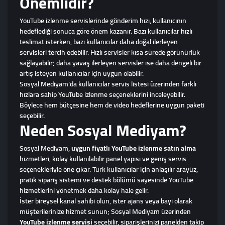
Önemlidir?
YouTube izlenme servislerinde gönderim hızı, kullanıcının
hedeflediği sonuca göre önem kazanır. Bazı kullanıcılar hızlı
teslimat isterken, bazı kullanıcılar daha doğal ilerleyen
servisleri tercih edebilir. Hızlı servisler kısa sürede görünürlük
sağlayabilir; daha yavaş ilerleyen servisler ise daha dengeli bir
artış isteyen kullanıcılar için uygun olabilir.
Sosyal Mediyam’da kullanıcılar servis listesi üzerinden farklı
hızlara sahip YouTube izlenme seçeneklerini inceleyebilir.
Böylece hem bütçesine hem de video hedeflerine uygun paketi
seçebilir.
Neden Sosyal Mediyam?
Sosyal Mediyam,
uygun fiyatlı YouTube izlenme satın alma
hizmetleri, kolay kullanılabilir panel yapısı ve geniş servis
seçenekleriyle öne çıkar. Türk kullanıcılar için anlaşılır arayüz,
pratik sipariş sistemi ve destek bölümü sayesinde YouTube
hizmetlerini yönetmek daha kolay hale gelir.
İster bireysel kanal sahibi olun, ister ajans veya bayi olarak
müşterilerinize hizmet sunun; Sosyal Mediyam üzerinden
YouTube izlenme servisi
seçebilir, siparişlerinizi panelden takip