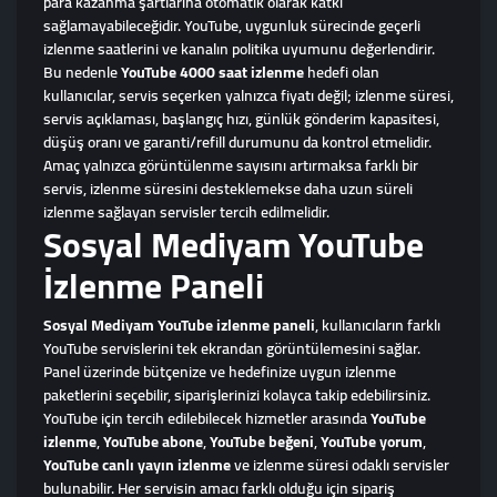
para kazanma şartlarına otomatik olarak katkı
sağlamayabileceğidir. YouTube, uygunluk sürecinde geçerli
izlenme saatlerini ve kanalın politika uyumunu değerlendirir.
Bu nedenle
YouTube 4000 saat izlenme
hedefi olan
kullanıcılar, servis seçerken yalnızca fiyatı değil; izlenme süresi,
servis açıklaması, başlangıç hızı, günlük gönderim kapasitesi,
düşüş oranı ve garanti/refill durumunu da kontrol etmelidir.
Amaç yalnızca görüntülenme sayısını artırmaksa farklı bir
servis, izlenme süresini desteklemekse daha uzun süreli
izlenme sağlayan servisler tercih edilmelidir.
Sosyal Mediyam YouTube
İzlenme Paneli
Sosyal Mediyam YouTube izlenme paneli
, kullanıcıların farklı
YouTube servislerini tek ekrandan görüntülemesini sağlar.
Panel üzerinde bütçenize ve hedefinize uygun izlenme
paketlerini seçebilir, siparişlerinizi kolayca takip edebilirsiniz.
YouTube için tercih edilebilecek hizmetler arasında
YouTube
izlenme
,
YouTube abone
,
YouTube beğeni
,
YouTube yorum
,
YouTube canlı yayın izlenme
ve izlenme süresi odaklı servisler
bulunabilir. Her servisin amacı farklı olduğu için sipariş