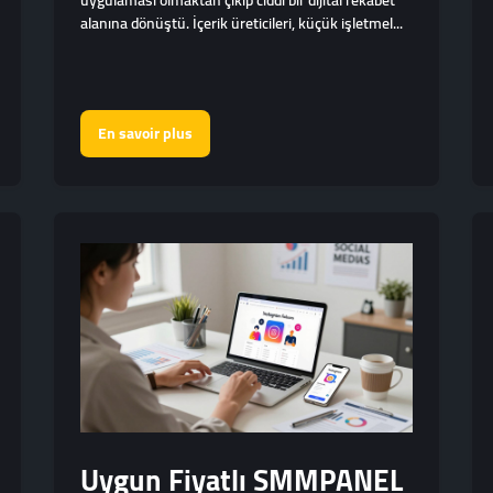
uygulaması olmaktan çıkıp ciddi bir dijital rekabet
alanına dönüştü. İçerik üreticileri, küçük işletmel...
En savoir plus
Uygun Fiyatlı SMMPANEL