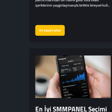
platformlarından biri haline geldi. Kısa video
içeriklerinin yaygınlaşmasıyla birlikte bireysel kull...
En savoir plus
En İyi SMMPANEL Seçimi