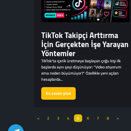
TikTok Takipçi Arttırma
İçin Gerçekten İşe Yarayan
Yöntemler
TikTok’ta içerik üretmeye başlayan çoğu kişi ilk
başlarda aynı şeyi düşünüyor: “Video atıyorum
ama neden büyümüyor?” Özellikle yeni açılan
hesaplarda...
En savoir plus
«
2
3
4
5
6
7
8
»