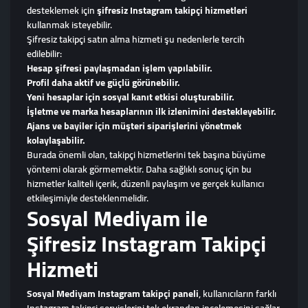
desteklemek için
şifresiz Instagram takipçi hizmetleri
kullanmak isteyebilir.
Şifresiz takipçi satın alma hizmeti şu nedenlerle tercih
edilebilir:
Hesap şifresi paylaşmadan işlem yapılabilir.
Profil daha aktif ve güçlü görünebilir.
Yeni hesaplar için sosyal kanıt etkisi oluşturabilir.
İşletme ve marka hesaplarının ilk izlenimini destekleyebilir.
Ajans ve bayiler için müşteri siparişlerini yönetmek
kolaylaşabilir.
Burada önemli olan, takipçi hizmetlerini tek başına büyüme
yöntemi olarak görmemektir. Daha sağlıklı sonuç için bu
hizmetler kaliteli içerik, düzenli paylaşım ve gerçek kullanıcı
etkileşimiyle desteklenmelidir.
Sosyal Mediyam ile
Şifresiz Instagram Takipçi
Hizmeti
Sosyal Mediyam Instagram takipçi paneli
, kullanıcıların farklı