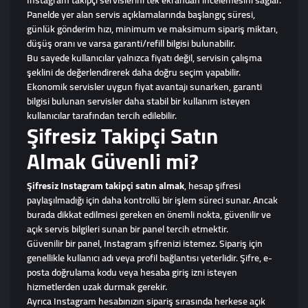
Instagram takipçi servislerini tek ekrandan incelemesini sağlar.
Panelde yer alan servis açıklamalarında başlangıç süresi,
günlük gönderim hızı, minimum ve maksimum sipariş miktarı,
düşüş oranı ve varsa garanti/refill bilgisi bulunabilir.
Bu sayede kullanıcılar yalnızca fiyatı değil, servisin çalışma
şeklini de değerlendirerek daha doğru seçim yapabilir.
Ekonomik servisler uygun fiyat avantajı sunarken, garanti
bilgisi bulunan servisler daha stabil bir kullanım isteyen
kullanıcılar tarafından tercih edilebilir.
Şifresiz Takipçi Satın
Almak Güvenli mi?
Şifresiz Instagram takipçi satın almak
, hesap şifresi
paylaşılmadığı için daha kontrollü bir işlem süreci sunar. Ancak
burada dikkat edilmesi gereken en önemli nokta, güvenilir ve
açık servis bilgileri sunan bir panel tercih etmektir.
Güvenilir bir panel, Instagram şifrenizi istemez. Sipariş için
genellikle kullanıcı adı veya profil bağlantısı yeterlidir. Şifre, e-
posta doğrulama kodu veya hesaba giriş izni isteyen
hizmetlerden uzak durmak gerekir.
Ayrıca Instagram hesabınızın sipariş sırasında herkese açık