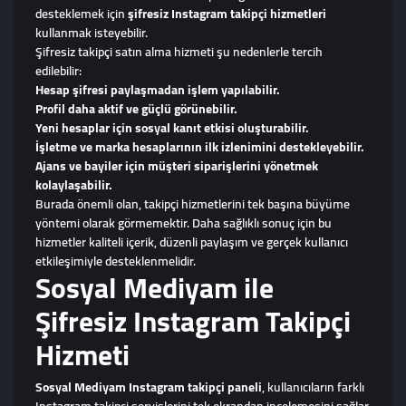
desteklemek için
şifresiz Instagram takipçi hizmetleri
kullanmak isteyebilir.
Şifresiz takipçi satın alma hizmeti şu nedenlerle tercih
edilebilir:
Hesap şifresi paylaşmadan işlem yapılabilir.
Profil daha aktif ve güçlü görünebilir.
Yeni hesaplar için sosyal kanıt etkisi oluşturabilir.
İşletme ve marka hesaplarının ilk izlenimini destekleyebilir.
Ajans ve bayiler için müşteri siparişlerini yönetmek
kolaylaşabilir.
Burada önemli olan, takipçi hizmetlerini tek başına büyüme
yöntemi olarak görmemektir. Daha sağlıklı sonuç için bu
hizmetler kaliteli içerik, düzenli paylaşım ve gerçek kullanıcı
etkileşimiyle desteklenmelidir.
Sosyal Mediyam ile
Şifresiz Instagram Takipçi
Hizmeti
Sosyal Mediyam Instagram takipçi paneli
, kullanıcıların farklı