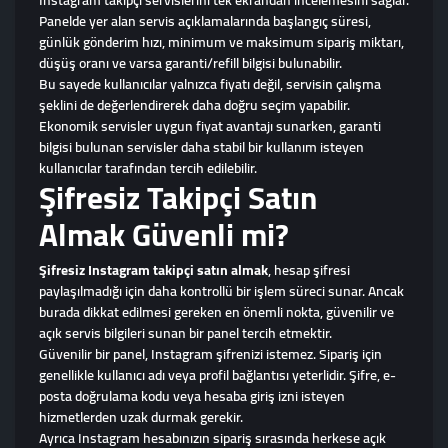
Instagram takipçi servislerini tek ekrandan incelemesini sağlar.
Panelde yer alan servis açıklamalarında başlangıç süresi,
günlük gönderim hızı, minimum ve maksimum sipariş miktarı,
düşüş oranı ve varsa garanti/refill bilgisi bulunabilir.
Bu sayede kullanıcılar yalnızca fiyatı değil, servisin çalışma
şeklini de değerlendirerek daha doğru seçim yapabilir.
Ekonomik servisler uygun fiyat avantajı sunarken, garanti
bilgisi bulunan servisler daha stabil bir kullanım isteyen
kullanıcılar tarafından tercih edilebilir.
Şifresiz Takipçi Satın
Almak Güvenli mi?
Şifresiz Instagram takipçi satın almak
, hesap şifresi
paylaşılmadığı için daha kontrollü bir işlem süreci sunar. Ancak
burada dikkat edilmesi gereken en önemli nokta, güvenilir ve
açık servis bilgileri sunan bir panel tercih etmektir.
Güvenilir bir panel, Instagram şifrenizi istemez. Sipariş için
genellikle kullanıcı adı veya profil bağlantısı yeterlidir. Şifre, e-
posta doğrulama kodu veya hesaba giriş izni isteyen
hizmetlerden uzak durmak gerekir.
Ayrıca Instagram hesabınızın sipariş sırasında herkese açık