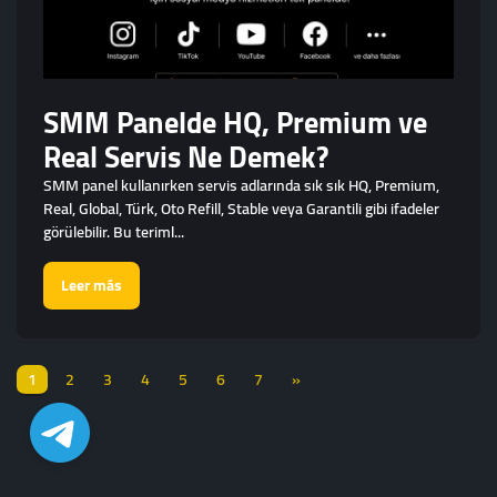
SMM Panelde HQ, Premium ve
Real Servis Ne Demek?
SMM panel kullanırken servis adlarında sık sık HQ, Premium,
Real, Global, Türk, Oto Refill, Stable veya Garantili gibi ifadeler
görülebilir. Bu teriml...
Leer más
1
2
3
4
5
6
7
»