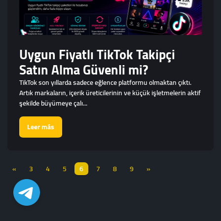
Uygun Fiyatlı TikTok Takipçi
Satın Alma Güvenli mi?
TikTok son yıllarda sadece eğlence platformu olmaktan çıktı.
Artık markaların, içerik üreticilerinin ve küçük işletmelerin aktif
şekilde büyümeye çalı...
Leer más
«
3
4
5
6
7
8
9
»