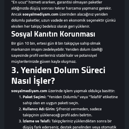
"En ucuz" hizmeti ararken, garantisi olmayan paketler
aldığınızda düşüş sonrası tekrar harcama yapmanız gerekir.
Ancak
sosyalmediyam.com
üzerinden alacağınız yeniden
dolumlu paketler, uzun vadede en ekonomik seçenektir çünkü
eksilen her takipçi bedelsiz olarak geri yüklenir.
Sosyal Kanıtın Korunması
Bir gün 10 bin, ertesi gün 8 bin takipçiye sahip olmak
markanızın imajını zedeleyebilir. Yeniden dolum özelliği
sayesinde profil verileriniz stabil kalır ve potansiyel
müşterilerinizde güven kaybı oluşmaz.
3. Yeniden Dolum Süreci
Nasıl İşler?
sosyalmediyam.com
üzerinde işlem yapmak oldukça basittir:
Paket Seçimi:
"Yeniden Dolumlu" veya "Telafili" etiketine
sahip olan en uygun paketi seçin.
Kullanıcı Adı Girin:
Şifrenizi vermeden, sadece
takipçinin yükleneceği profil adını belirtin.
İzleme ve Telafi:
Takipçileriniz yüklendikten sonra bir
düşüş fark ederseniz, destek panelinden veya otomatik