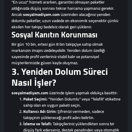
"En ucuz" hizmeti ararken, garantisi olmayan paketler
aldığınızda düşüş sonrası tekrar harcama yapmanız gerekir.
Ancak
sosyalmediyam.com
üzerinden alacağınız yeniden
dolumlu paketler, uzun vadede en ekonomik seçenektir çünkü
eksilen her takipçi bedelsiz olarak geri yüklenir.
Sosyal Kanıtın Korunması
Bir gün 10 bin, ertesi gün 8 bin takipçiye sahip olmak
markanızın imajını zedeleyebilir. Yeniden dolum özelliği
sayesinde profil verileriniz stabil kalır ve potansiyel
müşterilerinizde güven kaybı oluşmaz.
3. Yeniden Dolum Süreci
Nasıl İşler?
sosyalmediyam.com
üzerinde işlem yapmak oldukça basittir:
Paket Seçimi:
"Yeniden Dolumlu" veya "Telafili" etiketine
sahip olan en uygun paketi seçin.
Kullanıcı Adı Girin:
Şifrenizi vermeden, sadece
takipçinin yükleneceği profil adını belirtin.
İzleme ve Telafi:
Takipçileriniz yüklendikten sonra bir
düşüş fark ederseniz, destek panelinden veya otomatik