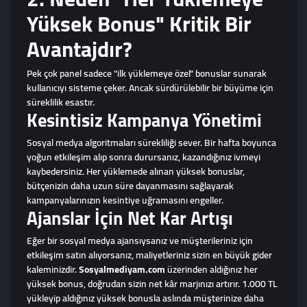
Yüksek Bonus" Kritik Bir
Avantajdır?
Pek çok panel sadece "ilk yüklemeye özel" bonuslar sunarak
kullanıcıyı sisteme çeker. Ancak sürdürülebilir bir büyüme için
süreklilik esastır.
Kesintisiz Kampanya Yönetimi
Sosyal medya algoritmaları sürekliliği sever. Bir hafta boyunca
yoğun etkileşim alıp sonra durursanız, kazandığınız ivmeyi
kaybedersiniz. Her yüklemede alınan yüksek bonuslar,
bütçenizin daha uzun süre dayanmasını sağlayarak
kampanyalarınızın kesintiye uğramasını engeller.
Ajanslar İçin Net Kar Artışı
Eğer bir sosyal medya ajansıysanız ve müşterileriniz için
etkileşim satın alıyorsanız, maliyetleriniz sizin en büyük gider
kaleminizdir.
Sosyalmediyam.com
üzerinden aldığınız her
yüksek bonus, doğrudan sizin net kâr marjınızı artırır. 1.000 TL
yükleyip aldığınız yüksek bonusla aslında müşterinize daha