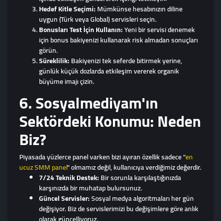
Hedef Kitle Seçimi:
Mümkünse hesabınızın diline
uygun (Türk veya Global) servisleri seçin.
Bonusları Test İçin Kullanın:
Yeni bir servisi denemek
için bonus bakiyenizi kullanarak risk almadan sonuçları
görün.
Süreklilik:
Bakiyenizi tek seferde bitirmek yerine,
günlük küçük dozlarda etkileşim vererek organik
büyüme imajı çizin.
6. Sosyalmediyam'ın
Sektördeki Konumu: Neden
Biz?
Piyasada yüzlerce panel varken bizi ayıran özellik sadece "
en
ucuz SMM panel
" olmamız değil, kullanıcıya verdiğimiz değerdir.
7/24 Teknik Destek:
Bir sorunla karşılaştığınızda
karşınızda bir muhatap bulursunuz.
Güncel Servisler:
Sosyal medya algoritmaları her gün
değişiyor. Biz de servislerimizi bu değişimlere göre anlık
olarak güncelliyoruz.