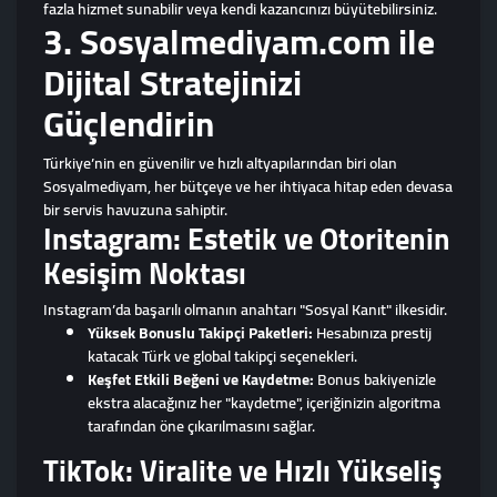
fazla hizmet sunabilir veya kendi kazancınızı büyütebilirsiniz.
3. Sosyalmediyam.com ile
Dijital Stratejinizi
Güçlendirin
Türkiye’nin en güvenilir ve hızlı altyapılarından biri olan
Sosyalmediyam, her bütçeye ve her ihtiyaca hitap eden devasa
bir servis havuzuna sahiptir.
Instagram: Estetik ve Otoritenin
Kesişim Noktası
Instagram’da başarılı olmanın anahtarı "Sosyal Kanıt" ilkesidir.
Yüksek Bonuslu Takipçi Paketleri:
Hesabınıza prestij
katacak Türk ve global takipçi seçenekleri.
Keşfet Etkili Beğeni ve Kaydetme:
Bonus bakiyenizle
ekstra alacağınız her "kaydetme", içeriğinizin algoritma
tarafından öne çıkarılmasını sağlar.
TikTok: Viralite ve Hızlı Yükseliş