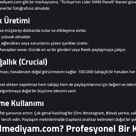
diyam.com gibi bir markaysanız, "Türkiye'nin Lider SMM Paneli" ibaresi güve
l bir fotoğrafınız olmalıdır.
ik Üretimi
ik ise müşteriyi dükkanda tutar ve etkileşime zorlar.
i yüksek olmalıdır.
, eğlendiren veya sorunlarını çözen içerikler üretin.
hesapları sever. Günde en az bir gönderi veya Reels paylaşmaya çalışın.
allık (Crucial)
olması, hesabınızın doğal görünmesini sağlar. 100.000 takipçili bir hesabın he
 alırken sepetinize hem takipçi hem de paylaşımlarınız için beğeni ve izle
lgoritmaya doğal bir büyüme izlenimi verir.
ime Kullanımı
t şansınızı artırır. Çok genel hashtag'ler (Örn: #instagram, #love) yerine, se
rcih edin. Paylaşım metinlerinizde (caption) anahtar kelimeleri doğal bir şek
lmediyam.com? Profesyonel Bir K