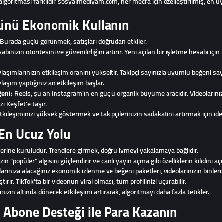
goritması farklıdır. sosyalmediyam.com, her mecra için özelleştirilmiş, en uygu
cünü Ekonomik Kullanın
. Burada güçlü görünmek, satışları doğrudan etkiler.
abınızın otoritesini ve güvenilirliğini artırır. Yeni açılan bir işletme hesabı i
laşımlarınızın etkileşim oranını yükseltir. Takipçi sayınızla uyumlu beğeni sa
aylaşım yaptığınız an etkileşim başlar.
ğeni:
Reels, şu an Instagram'ın en güçlü organik büyüme aracıdır. Videolarını
zi Keşfet'e taşır.
kileşiminizi yüksek göstermek ve takipçilerinizin sadakatini artırmak için idea
 En Ucuz Yolu
üzerine kuruludur. Trendlere girmek, doğru ivmeyi yakalamaya bağlıdır.
izin "popüler" algısını güçlendirir ve canlı yayın açma gibi özelliklerin kilidini a
arınıza alacağınız ekonomik izlenme ve beğeni paketleri, videolarınızın binle
tırır. TikTok'ta bir videonun viral olması, tüm profilinizi uçurabilir.
nızın altında dönecek etkileşimi artırarak, algoritmayı daha fazla tetikler.
 Abone Desteği ile Para Kazanın