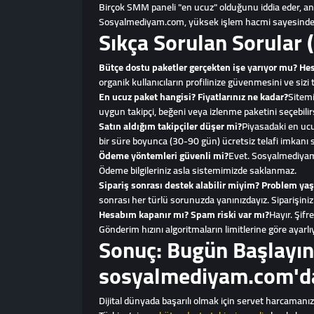
Birçok SMM paneli "en ucuz" olduğunu iddia eder, anc
Sosyalmediyam.com, yüksek işlem hacmi sayesinde ana 
Sıkça Sorulan Sorular (
Bütçe dostu paketler gerçekten işe yarıyor mu? H
organik kullanıcıların profilinize güvenmesini ve sizi t
En ucuz paket hangisi? Fiyatlarınız ne kadar?
Sitemi
uygun takipçi, beğeni veya izlenme paketini seçebilirs
Satın aldığım takipçiler düşer mi?
Piyasadaki en ucu
bir süre boyunca (30-90 gün) ücretsiz telafi imkanı s
Ödeme yöntemleri güvenli mi?
Evet. Sosyalmediyam.
Ödeme bilgileriniz asla sistemimizde saklanmaz.
Sipariş sonrası destek alabilir miyim? Problem y
sonrası her türlü sorunuzda yanınızdayız. Siparişinizl
Hesabım kapanır mı? Spam riski var mı?
Hayır. Şifr
Gönderim hızını algoritmaların limitlerine göre ayarlı
Sonuç: Bugün Başlayın,
sosyalmediyam.com'd
Dijital dünyada başarılı olmak için servet harcamanıza 