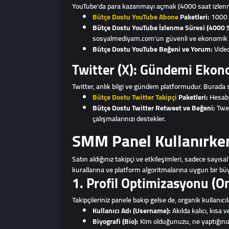
YouTube’da para kazanmayı açmak (4000 saat izlenme sü
Bütçe Dostu YouTube Abone
Paketleri:
1000 a
Bütçe Dostu YouTube İzlenme Süresi (4000 S
sosyalmediyam.com’un güvenli ve ekonomik izle
Bütçe Dostu YouTube Beğeni ve Yorum:
Video
Twitter (X): Gündemi Ekon
Twitter, anlık bilgi ve gündem platformudur. Burada se
Bütçe Dostu Twitter Takipçi
Paketleri:
Hesabın
Bütçe Dostu Twitter Retweet ve Beğeni:
Twee
çalışmalarınızı destekler.
SMM Panel Kullanırken
Satın aldığınız takipçi ve etkileşimleri, sadece sayı
kurallarına ve platform algoritmalarına uygun bir bü
1. Profil Optimizasyonu (
Takipçileriniz panele bakıp gelse de, organik kullanıcıla
Kullanıcı Adı (Username):
Akılda kalıcı, kısa
Biyografi (Bio):
Kim olduğunuzu, ne yaptığınızı