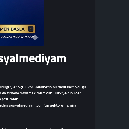
osyalmediyam
rüldüğüyle" ölçülüyor. Rekabetin bu denli sert olduğu
n da zirveye oynamak mümkün. Türkiye’nin lider
a çözümleri.
 ve neden sosyalmediyam.com’un sektörün amiral