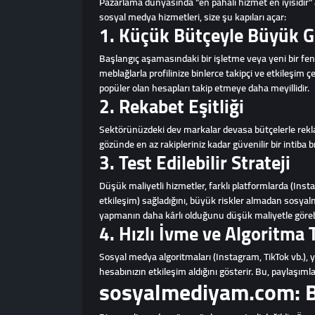
Pazarlama dünyasında "en pahalı hizmet en iyisidir" alg
sosyal medya hizmetleri, size şu kapıları açar:
1. Küçük Bütçeyle Büyük 
Başlangıç aşamasındaki bir işletme veya yeni bir fen
meblağlarla profilinize binlerce takipçi ve etkileşim ç
popüler olan hesapları takip etmeye daha meyillidir.
2. Rekabet Eşitliği
Sektörünüzdeki dev markalar devasa bütçelerle reklam
gözünde en az rakipleriniz kadar güvenilir bir intiba bı
3. Test Edilebilir Strateji
Düşük maliyetli hizmetler, farklı platformlarda (Inst
etkileşim) sağladığını, büyük riskler almadan sosya
yapmanın daha kârlı olduğunu düşük maliyetle görebi
4. Hızlı İvme ve Algoritma 
Sosyal medya algoritmaları (Instagram, TikTok vb.), y
hesabınızın etkileşim aldığını gösterir. Bu, paylaşım
sosyalmediyam.com: B