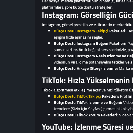
Her sosyal medya platformunun dinamiği, kitlesi ve al
platformlara göre bütçe dostu stratejiler:
Instagram: Görselliğin Gü
Instagram, görsel prestijin ve e-ticaretin merkezidir
Bütçe Dostu Instagram Takipçi
Paketleri:
Hes
eşiğini hızla aşmasını sağlar.
Bütçe Dostu Instagram Beğeni Paketleri:
Pay
şansını artırır. Anlık beğeni servislerimizle, p
Bütçe Dostu Instagram Reels İzlenme ve Be
videonun viral olma potansiyelini tetikler ve si
Bütçe Dostu Hikaye (Story) İzlenme:
Marka et
TikTok: Hızla Yükselmenin
TikTok algoritması etkileşime açtır ve hızlı tüketim 
Bütçe Dostu TikTok Takipçi
Paketleri:
Profilin
Bütçe Dostu TikTok İzlenme ve Beğeni:
Videol
trendlere (Sizin İçin Sayfası) girmesini kolaylaş
Bütçe Dostu TikTok Yorum Paketleri:
Videoları
YouTube: İzlenme Süresi ve