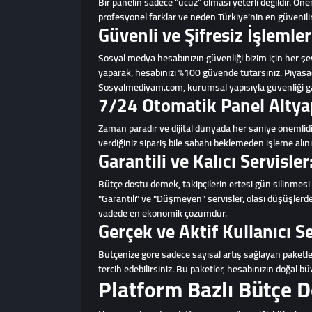
Bir panelin sadece "ucuz" olması yeterli değildir. Ön
profesyonel farklar ve neden Türkiye’nin en güvenil
Güvenli ve Şifresiz İşlemle
Sosyal medya hesabınızın güvenliği bizim için her şey
yaparak, hesabınızı %100 güvende tutarsınız. Piyasada
Sosyalmediyam.com, kurumsal yapısıyla güvenliği ga
7/24 Otomatik Panel Altya
Zaman paradır ve dijital dünyada her saniye önemlidir
verdiğiniz sipariş bile sabahı beklemeden işleme alınır
Garantili ve Kalıcı Servisle
Bütçe dostu demek, takipçilerin ertesi gün silinmes
"Garantili" ve "Düşmeyen" servisler, olası düşüşlerde
vadede en ekonomik çözümdür.
Gerçek ve Aktif Kullanıcı S
Bütçenize göre sadece sayısal artış sağlayan paketleri
tercih edebilirsiniz. Bu paketler, hesabınızın doğal b
Platform Bazlı Bütçe D