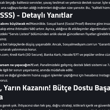
ak birçoğu kalitesiz servisler, yavaş teslimat ve yetersiz destek sunar. İş
sağlayıcılardan aldığı indirimleri doğrudan size yansıtır. Bu, "kaliteli hizm
SSS) - Detaylı Yanıtlar
esabımı büyütecek mi?
Kesinlikle. Sosyal kanıt (Social Proof) ilkesine göre insa
akip etme ihtimalini %80 artırır. Ayrıca, aldığınız ilk etkileşimler algoritmaları t
zdeki "Servis Listesi" bölümünden anlık olarak güncellenen fiyatları görebilirs
iniz.
z bot takipçilerde düşüş yaşanabilir. Ancak, Sosyalmediyam.com’un "Garantili"
unarak yatırımınızı korur.
com; Kredi Kartı (3D Secure), Banka Kartı, Havale/EFT ve popüler online c
aşarsam ne yapacağım?
Evet. Panelimizdeki gelişmiş destek bileti sistemi ve 7/
e ilgili bir sorun yaşarsanız, anında müdahale edilir.
esiz ve doğal gönderim hızına uygun işlemler yaptığımız için hesabınız Instagr
yoruz.
 Yarın Kazanın! Bütçe Dostu Başa
a
gerek yok. İhtiyacınız olan tek şey, doğru strateji, istikrarlı içerik ve güvenili