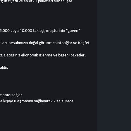
n fiyatlı ve en etkili paketleri sunar. İşte
çin 5.000 veya 10.000 takipçi, müşterinin "güven"
yıları, hesabınızın doğal görünmesini sağlar ve Keşfet
za alacağınız ekonomik izlenme ve beğeni paketleri,
ldir.
çmanızı sağlar.
rce kişiye ulaşmasını sağlayarak kısa sürede