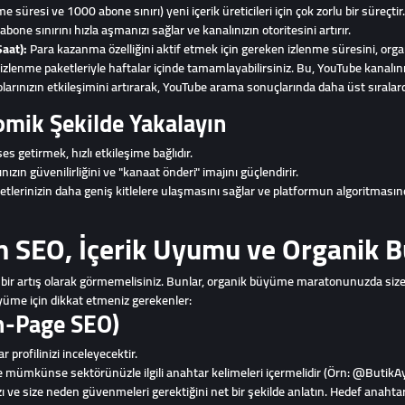
resi ve 1000 abone sınırı) yeni içerik üreticileri için çok zorlu bir süreçtir.
bone sınırını hızla aşmanızı sağlar ve kanalınızın otoritesini artırır.
aat):
Para kazanma özelliğini aktif etmek için gereken izlenme süresini, org
nme paketleriyle haftalar içinde tamamlayabilirsiniz. Bu, YouTube kanalınızı
larınızın etkileşimini artırarak, YouTube arama sonuçlarında daha üst sıralard
omik Şekilde Yakalayın
s getirmek, hızlı etkileşime bağlıdır.
ızın güvenilirliğini ve "kanaat önderi" imajını güçlendirir.
tlerinizin daha geniş kitlelere ulaşmasını sağlar ve platformun algoritmasınd
 SEO, İçerik Uyumu ve Organik B
sal bir artış olarak görmemelisiniz. Bunlar, organik büyüme maratonunuzda size
yüme için dikkat etmeniz gerekenler:
On-Page SEO)
r profilinizi inceleyecektir.
 ve mümkünse sektörünüzle ilgili anahtar kelimeleri içermelidir (Örn: @Buti
 ve size neden güvenmeleri gerektiğini net bir şekilde anlatın. Hedef anahtar k