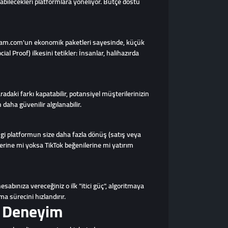
alabilecekleri platformlara yöneliyor. Bütçe dostu
ediyam.com'un ekonomik paketleri sayesinde, küçük
al Proof) ilkesini tetikler: İnsanlar, halihazırda
radaki farkı kapatabilir, potansiyel müşterilerinizin
 daha güvenilir algılanabilir.
angi platformun size daha fazla dönüş (satış veya
erine mi yoksa TikTok beğenilerine mi yatırım
hesabınıza vereceğiniz o ilk "itici güç", algoritmaya
a sürecini hızlandırır.
r Deneyim