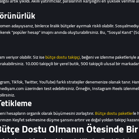
ısı artık yıkıldı. Akıllı yatırımcılar, paralarının karşılığını en yüksek verimle 
Görünürlük
omen adayıysanız, binlerce liralık bütçeler ayırmak riskli olabilir. Sosyalm
ekerek "popüler hesap" imajını anında oluşturabilirsiniz. Bu, "Sosyal Kanıt" (Soci
 veriyor olabilir. Siz ise
bütçe dostu takipçi
, beğeni ve izlenme paketleriyle a
rakabilirsiniz. 10.000 takipçili bir yerel butik, 500 takipçili ulusal bir markadan
agram, TikTok, Twitter, YouTube) farklı stratejiler denemenize olanak tanır. H
lmediyam.com üzerinden test edebilirsiniz. Örneğin, Instagram Reels izlenmel
lirsiniz.
Tetikleme
eni hesapların organik olarak büyümesini zorlaştırır.
Bütçe dostu paketler
le 
larınızın Keşfet sekmesine düşme şansını artırır ve doğal yoldan takipçi kazanm
ütçe Dostu Olmanın Ötesinde Bi