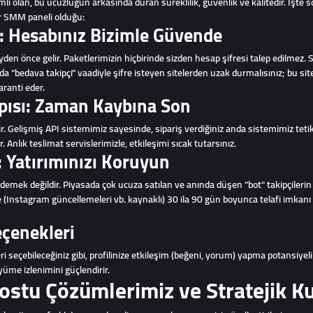
emli olan, bu ucuzluğun arkasında duran süreklilik, güvenlik ve kalitedir. İşt
ir SMM paneli olduğu:
r: Hesabınız Bizimle Güvende
den önce gelir. Paketlerimizin hiçbirinde sizden hesap şifresi talep edilmez. S
 "bedava takipçi" vaadiyle şifre isteyen sitelerden uzak durmalısınız; bu site
ranti eder.
pısı: Zaman Kaybına Son
. Gelişmiş API sistemimiz sayesinde, sipariş verdiğiniz anda sistemimiz tetikl
. Anlık teslimat servislerimizle, etkileşimi sıcak tutarsınız.
r: Yatırımınızı Koruyun
i demek değildir. Piyasada çok ucuza satılan ve anında düşen "bot" takipçile
 (Instagram güncellemeleri vb. kaynaklı) 30 ila 90 gün boyunca telafi imkanı 
eçenekleri
 seçebileceğiniz gibi, profilinize etkileşim (beğeni, yorum) yapma potansiyeli 
üyüme izlenimini güçlendirir.
ostu Çözümlerimiz ve Stratejik K