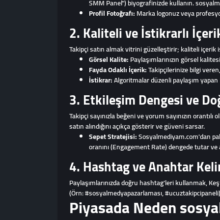
SMM Panel") biyografinizde kullanın. sosyalme
Profil Fotoğrafı:
Marka logonuz veya profesyone
2. Kaliteli ve İstikrarlı İçer
Takipçi satın almak vitrini güzelleştirir; kaliteli içer
Görsel Kalite:
Paylaşımlarınızın görsel kalites
Fayda Odaklı İçerik:
Takipçilerinize bilgi veren
İstikrar:
Algoritmalar düzenli paylaşım yapan 
3. Etkileşim Dengesi ve Doğ
Takipçi sayınızla beğeni ve yorum sayınızın orantılı 
satın alındığını açıkça gösterir ve güveni sarsar.
Sepet Stratejisi:
Sosyalmediyam.com'dan paket
oranını (Engagement Rate) dengede tutar ve a
4. Hashtag ve Anahtar Kel
Paylaşımlarınızda doğru hashtag'leri kullanmak, Keşfe
(Örn: #sosyalmedyapazarlaması, #ucuztakipcipaneli) te
Piyasada Neden sosya