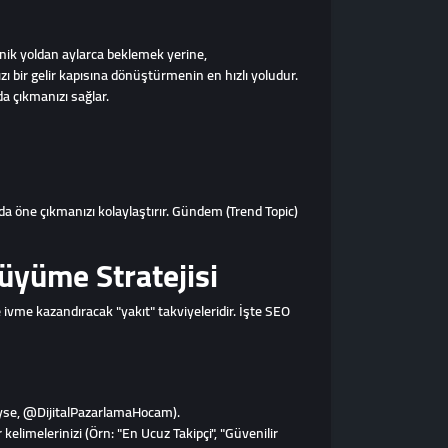
anik yoldan aylarca beklemek yerine,
 bir gelir kapısına dönüştürmenin en hızlı yoludur.
a çıkmanızı sağlar.
a öne çıkmanızı kolaylaştırır. Gündem (Trend Topic)
üyüme Stratejisi
 ivme kazandıracak "yakıt" takviyeleridir. İşte SEO
kAyse, @DijitalPazarlamaHocam).
elimelerinizi (Örn: "En Ucuz Takipçi", "Güvenilir