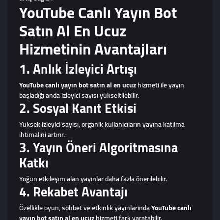
YouTube Canlı Yayın Bot
Satın Al En Ucuz
Hizmetinin Avantajları
1. Anlık İzleyici Artışı
YouTube canlı yayın bot satın al en ucuz
hizmeti ile yayın
başladığı anda izleyici sayısı yükseltilebilir.
2. Sosyal Kanıt Etkisi
Yüksek izleyici sayısı, organik kullanıcıların yayına katılma
ihtimalini artırır.
3. Yayın Öneri Algoritmasına
Katkı
Yoğun etkileşim alan yayınlar daha fazla önerilebilir.
4. Rekabet Avantajı
Özellikle oyun, sohbet ve etkinlik yayınlarında
YouTube canlı
yayın bot satın al en ucuz
hizmeti fark yaratabilir.