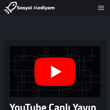
YouTube Canlı Yayın