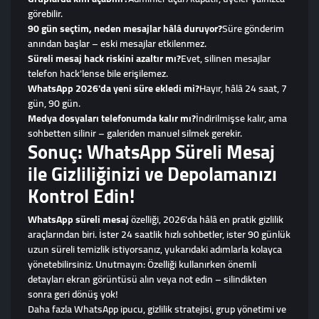
görebilir.
90 gün seçtim, neden mesajlar hâlâ duruyor?
Süre gönderim
anından başlar – eski mesajlar etkilenmez.
Süreli mesaj hack riskini azaltır mı?
Evet, silinen mesajlar
telefon hack'lense bile erişilemez.
WhatsApp 2026'da yeni süre ekledi mi?
Hayır, hâlâ 24 saat, 7
gün, 90 gün.
Medya dosyaları telefonumda kalır mı?
İndirilmişse kalır, ama
sohbetten silinir – galeriden manuel silmek gerekir.
Sonuç: WhatsApp Süreli Mesaj
ile Gizliliğinizi ve Depolamanızı
Kontrol Edin!
WhatsApp süreli mesaj
özelliği, 2026'da hâlâ en pratik gizlilik
araçlarından biri. İster 24 saatlik hızlı sohbetler, ister 90 günlük
uzun süreli temizlik istiyorsanız, yukarıdaki adımlarla kolayca
yönetebilirsiniz. Unutmayın: Özelliği kullanırken önemli
detayları ekran görüntüsü alın veya not edin – silindikten
sonra geri dönüş yok!
Daha fazla WhatsApp ipucu, gizlilik stratejisi, grup yönetimi ve