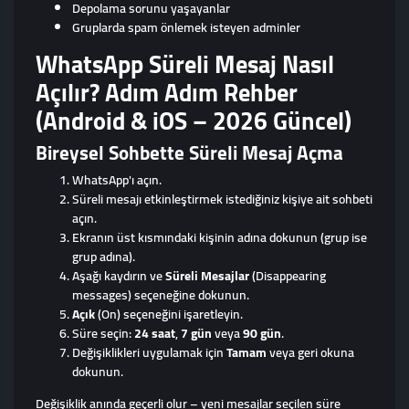
Depolama sorunu yaşayanlar
Gruplarda spam önlemek isteyen adminler
WhatsApp Süreli Mesaj Nasıl
Açılır? Adım Adım Rehber
(Android & iOS – 2026 Güncel)
Bireysel Sohbette Süreli Mesaj Açma
WhatsApp'ı açın.
Süreli mesajı etkinleştirmek istediğiniz kişiye ait sohbeti
açın.
Ekranın üst kısmındaki kişinin adına dokunun (grup ise
grup adına).
Aşağı kaydırın ve
Süreli Mesajlar
(Disappearing
messages) seçeneğine dokunun.
Açık
(On) seçeneğini işaretleyin.
Süre seçin:
24 saat
,
7 gün
veya
90 gün
.
Değişiklikleri uygulamak için
Tamam
veya geri okuna
dokunun.
Değişiklik anında geçerli olur – yeni mesajlar seçilen süre