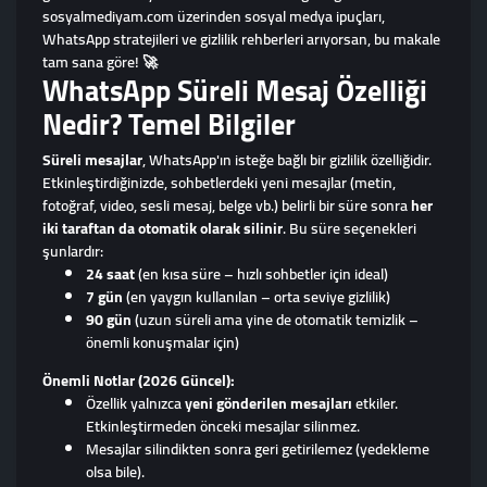
sosyalmediyam.com üzerinden sosyal medya ipuçları,
WhatsApp stratejileri ve gizlilik rehberleri arıyorsan, bu makale
tam sana göre! 🚀
WhatsApp Süreli Mesaj Özelliği
Nedir? Temel Bilgiler
Süreli mesajlar
, WhatsApp'ın isteğe bağlı bir gizlilik özelliğidir.
Etkinleştirdiğinizde, sohbetlerdeki yeni mesajlar (metin,
fotoğraf, video, sesli mesaj, belge vb.) belirli bir süre sonra
her
iki taraftan da otomatik olarak silinir
. Bu süre seçenekleri
şunlardır:
24 saat
(en kısa süre – hızlı sohbetler için ideal)
7 gün
(en yaygın kullanılan – orta seviye gizlilik)
90 gün
(uzun süreli ama yine de otomatik temizlik –
önemli konuşmalar için)
Önemli Notlar (2026 Güncel):
Özellik yalnızca
yeni gönderilen mesajları
etkiler.
Etkinleştirmeden önceki mesajlar silinmez.
Mesajlar silindikten sonra geri getirilemez (yedekleme
olsa bile).