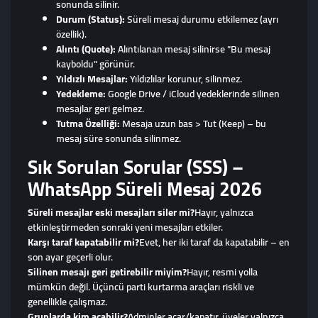
sonunda silinir.
Durum (Status):
Süreli mesaj durumu etkilemez (ayrı
özellik).
Alıntı (Quote):
Alıntılanan mesaj silinirse "Bu mesaj
kayboldu" görünür.
Yıldızlı Mesajlar:
Yıldızlılar korunur, silinmez.
Yedekleme:
Google Drive / iCloud yedeklerinde silinen
mesajlar geri gelmez.
Tutma Özelliği:
Mesaja uzun bas > Tut (Keep) – bu
mesaj süre sonunda silinmez.
Sık Sorulan Sorular (SSS) –
WhatsApp Süreli Mesaj 2026
Süreli mesajlar eski mesajları siler mi?
Hayır, yalnızca
etkinleştirmeden sonraki yeni mesajları etkiler.
Karşı taraf kapatabilir mi?
Evet, her iki taraf da kapatabilir – en
son ayar geçerli olur.
Silinen mesajı geri getirebilir miyim?
Hayır, resmi yolla
mümkün değil. Üçüncü parti kurtarma araçları riskli ve
genellikle çalışmaz.
Gruplarda kim açabilir?
Adminler açar/kapatır, üyeler yalnızca