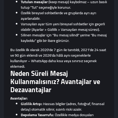
Tutulan mesajlar
(keep mesajı) kaybolmaz – uzun basılı
tutup "Tut" seçeneğiyle korunur.
Özellik bireysel sohbetlerde ve gruplarda ayrı ayrı
ayarlanabilir.
Varsayılan ayar tüm yeni bireysel sohbetler için geçerli
olabilir (Ayarlar > Gizlilik > Varsayılan mesaj süresi).
Silinen mesajlar için "Bu mesaj silindi" yerine "Bu mesaj
kayboldu" gibi bir ibare görünür.
Bu özellik ilk olarak 2020'de 7 gün ile tanıtıldı, 2021'de 24 saat
ve 90 gün eklendi ve 2026'da hâlâ aynı seçeneklerle
kullanılıyor – WhatsApp daha kısa veya sınırsız seçenek
eklemedi.
Neden Süreli Mesaj
Kullanmalısınız? Avantajlar ve
Dezavantajlar
Avantajlar:
Gizlilik Artışı:
Hassas bilgiler (adres, fotoğraf, finansal
detay) otomatik silinir, sızıntı riski azalır.
Depolama Tasarrufu:
Özellikle medya dosyaları