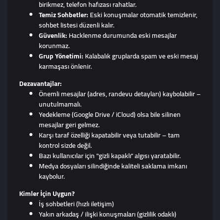
birikmez, telefon hafızası rahatlar.
Temiz Sohbetler:
Eski konuşmalar otomatik temizlenir,
sohbet listesi düzenli kalır.
Güvenlik:
Hacklenme durumunda eski mesajlar
korunmaz.
Grup Yönetimi:
Kalabalık gruplarda spam ve eski mesaj
karmaşası önlenir.
Dezavantajlar:
Önemli mesajlar (adres, randevu detayları) kaybolabilir –
unutulmamalı.
Yedekleme (Google Drive / iCloud) olsa bile silinen
mesajlar geri gelmez.
Karşı taraf özelliği kapatabilir veya tutabilir – tam
kontrol sizde değil.
Bazı kullanıcılar için "gizli kapaklı" algısı yaratabilir.
Medya dosyaları silindiğinde kaliteli saklama imkanı
kaybolur.
Kimler İçin Uygun?
İş sohbetleri (hızlı iletişim)
Yakın arkadaş / ilişki konuşmaları (gizlilik odaklı)