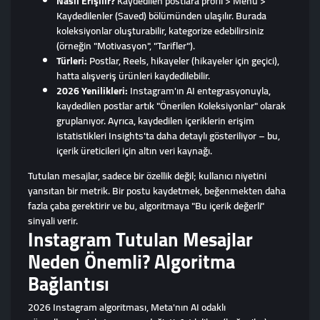
Nasıl Erişilir?
Kaydedilen postlara profil > Menü >
Kaydedilenler (Saved) bölümünden ulaşılır. Burada
koleksiyonlar oluşturabilir, kategorize edebilirsiniz
(örneğin "Motivasyon", "Tarifler").
Türleri:
Postlar, Reels, hikayeler (hikayeler için geçici),
hatta alışveriş ürünleri kaydedilebilir.
2026 Yenilikleri:
Instagram'ın AI entegrasyonuyla,
kaydedilen postlar artık "Önerilen Koleksiyonlar" olarak
gruplanıyor. Ayrıca, kaydedilen içeriklerin erişim
istatistikleri Insights'ta daha detaylı gösteriliyor – bu,
içerik üreticileri için altın veri kaynağı.
Tutulan mesajlar, sadece bir özellik değil; kullanıcı niyetini
yansıtan bir metrik. Bir postu kaydetmek, beğenmekten daha
fazla çaba gerektirir ve bu, algoritmaya "Bu içerik değerli"
sinyali verir.
Instagram Tutulan Mesajlar
Neden Önemli? Algoritma
Bağlantısı
2026 Instagram algoritması, Meta'nın AI odaklı