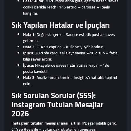
Case Study:
2026 raporlarına göre, eğitim hesabı saves
odaklı içerikle reach'i %45 artırdı – carousel + Reels
karışımı.
Sık Yapılan Hatalar ve İpuçları
Hata 1:
Değersiz içerik – Sadece estetik postlar saves
getirmez.
Hata 2:
CTA'sız caption – Kullanıcıyı yönlendirin.
İpucu:
2026'da carousel slayt sayısı 5-10 olsun – fazla
bilgi saves artırır.
İpucu:
Hikayelerde saves hatırlatması yapın – "Bu
postu kaydet!"
Hata 3:
Analiz ihmal etmek – Insights'ı haftalık kontrol
edin.
Sık Sorulan Sorular (SSS):
Instagram Tutulan Mesajlar
2026
Instagram tutulan mesajlar nasıl artırılır?
Değer odaklı içerik,
CTA ve Reels ile – yukarıdaki stratejileri uygulayın.