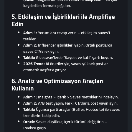
kaydedilen formatı çoğaltın.
5. Etkileşim ve İşbirlikleri ile Amplifiye
Edin
Adım 1:
Yorumlara cevap verin – etkileşim saves'i
tetikler.
Adım 2:
Influencer işbirlikleri yapın: Ortak postlarda
saves CTA'sı ekleyin.
Taktik:
Giveaway'lerde "Kaydet ve katıl" şartı koyun.
2026 Trend:
AI önerileriyle, saves yüksek postlar
otomatik Keşfet'e giriyor.
6. Analiz ve Optimizasyon Araçları
Kullanın
Adım 1:
Insights > İçerik > Saves metriklerini inceleyin.
Adım 2:
A/B test yapın: Farklı CTA'larla post yayınlayın.
Taktik:
Üçüncü parti araçlar (Buffer, Hootsuite) ile saves
trendlerini takip edin.
Örnek:
Saves düşükse, içerik türünü değiştirin –
Reels'e geçin.