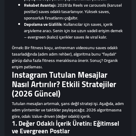
Rekabet Avantajı:
2026'da Reels ve carousels (karusel
postlar) saves odaklı tasarlanıyor. Yüksek saves,
sponsorluk fırsatlarını çoğaltır.
Depolama ve Gizlilik:
Kullanıcılar için saves, içerik
arşivleme aracı. Senin için ise uzun vadeli erişim demek
– evergreen (kalıcı) içerikler saves ile viral kalır.
Örnek: Bir fitness koçu, antrenman videosunu saves odaklı
tasarladığında (adım adım rehber), algoritma bunu "faydalı"
görüp daha fazla fitness meraklısına önerir. Sonuç? Organik
erişim patlaması.
Instagram Tutulan Mesajlar
Nasıl Artırılır? Etkili Stratejiler
(2026 Güncel)
Tutulan mesajları artırmak, şans değil strateji işi. Aşağıda, adım
adım yöntemler ve taktikler paylaşacağız. 2026 algoritmasına
göre, odak: Value-driven (değer odaklı) içerik.
1. Değer Odaklı İçerik Üretin: Eğitimsel
ve Evergreen Postlar