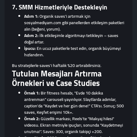
7. SMM Hizmetleriyle Destekleyin
Adım 1:
Organik saves'i artırmak için
sosyalmediyam.com gibi panellerden etkileşim paketleri
alın (beğeni, yorum).
Adım 2:
İlk etkileşimle algoritmayı tetikleyin – saves
doğal artar.
İpucu:
En ucuz paketlerle test edin, organik büyümeyi
hızlandırın.
Bu stratejilerle saves'i haftalık %20 artırabilirsiniz.
Tutulan Mesajları Artırma
Örnekleri ve Case Studies
Örnek 1:
Bir fitness hesabı, "Evde 10 dakika
antrenman" carouseli yayınlıyor. Slaytlarda adımlar,
caption'da "Kaydet ve her gün dene!" CTA'sı. Sonuç: 500
saves, Keşfet erişimi 10k+.
Örnek 2:
Güzellik markası, Reels'te "Makyaj hilesi"
videosu. Ekran metniyle ipuçları, sonunda "Kaydetmeyi
unutma!". Saves: 300, organik takipçi +200.