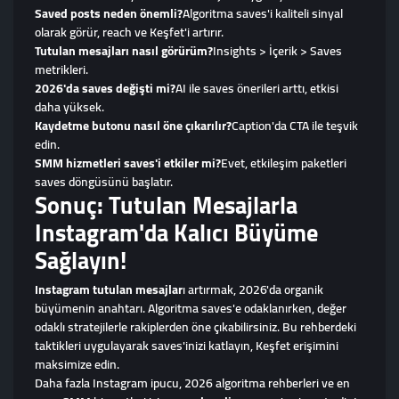
Saved posts neden önemli?
Algoritma saves'i kaliteli sinyal
olarak görür, reach ve Keşfet'i artırır.
Tutulan mesajları nasıl görürüm?
Insights > İçerik > Saves
metrikleri.
2026'da saves değişti mi?
AI ile saves önerileri arttı, etkisi
daha yüksek.
Kaydetme butonu nasıl öne çıkarılır?
Caption'da CTA ile teşvik
edin.
SMM hizmetleri saves'i etkiler mi?
Evet, etkileşim paketleri
saves döngüsünü başlatır.
Sonuç: Tutulan Mesajlarla
Instagram'da Kalıcı Büyüme
Sağlayın!
Instagram tutulan mesajlar
ı artırmak, 2026'da organik
büyümenin anahtarı. Algoritma saves'e odaklanırken, değer
odaklı stratejilerle rakiplerden öne çıkabilirsiniz. Bu rehberdeki
taktikleri uygulayarak saves'inizi katlayın, Keşfet erişimini
maksimize edin.
Daha fazla Instagram ipucu, 2026 algoritma rehberleri ve en