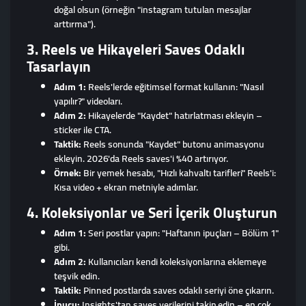
doğal olsun (örneğin "instagram tutulan mesajlar
arttırma").
3. Reels ve Hikayeleri Saves Odaklı
Tasarlayın
Adım 1:
Reels'lerde eğitimsel format kullanın: "Nasıl
yapılır?" videoları.
Adım 2:
Hikayelerde "Kaydet" hatırlatması ekleyin –
sticker ile CTA.
Taktik:
Reels sonunda "Kaydet" butonu animasyonu
ekleyin. 2026'da Reels saves'i %40 artırıyor.
Örnek:
Bir yemek hesabı, "Hızlı kahvaltı tarifleri" Reels'i:
Kısa video + ekran metniyle adımlar.
4. Koleksiyonlar ve Seri İçerik Oluşturun
Adım 1:
Seri postlar yapın: "Haftanın ipuçları – Bölüm 1"
gibi.
Adım 2:
Kullanıcıları kendi koleksiyonlarına eklemeye
teşvik edin.
Taktik:
Pinned postlarda saves odaklı seriyi öne çıkarın.
İpucu:
Insights'tan saves verilerini takip edin – en çok