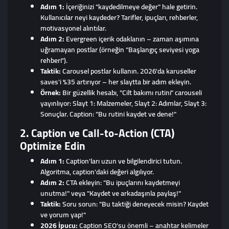
Adım 1:
İçeriğinizi "kaydedilmeye değer" hale getirin.
Kullanıcılar neyi kaydeder? Tarifler, ipuçları, rehberler,
motivasyonel alıntılar.
Adım 2:
Evergreen içerik odaklanın – zaman aşımına
uğramayan postlar (örneğin "Başlangıç seviyesi yoga
rehberi").
Taktik:
Carousel postlar kullanın. 2026'da karuseller
saves'i %35 artırıyor – her slaytta bir adım ekleyin.
Örnek:
Bir güzellik hesabı, "Cilt bakımı rutini" carouseli
yayınlıyor: Slayt 1: Malzemeler, Slayt 2: Adımlar, Slayt 3:
Sonuçlar. Caption: "Bu rutini kaydet ve dene!"
2. Caption ve Call-to-Action (CTA)
Optimize Edin
Adım 1:
Caption'ları uzun ve bilgilendirici tutun.
Algoritma, caption'daki değeri algılıyor.
Adım 2:
CTA ekleyin: "Bu ipuçlarını kaydetmeyi
unutma!" veya "Kaydet ve arkadaşınla paylaş!"
Taktik:
Soru sorun: "Bu taktiği deneyecek misin? Kaydet
ve yorum yap!"
2026 İpucu:
Caption SEO'su önemli – anahtar kelimeler