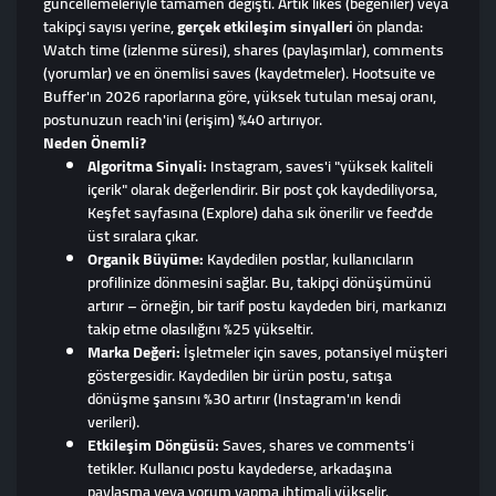
güncellemeleriyle tamamen değişti. Artık likes (beğeniler) veya
takipçi sayısı yerine,
gerçek etkileşim sinyalleri
ön planda:
Watch time (izlenme süresi), shares (paylaşımlar), comments
(yorumlar) ve en önemlisi saves (kaydetmeler). Hootsuite ve
Buffer'ın 2026 raporlarına göre, yüksek tutulan mesaj oranı,
postunuzun reach'ini (erişim) %40 artırıyor.
Neden Önemli?
Algoritma Sinyali:
Instagram, saves'i "yüksek kaliteli
içerik" olarak değerlendirir. Bir post çok kaydediliyorsa,
Keşfet sayfasına (Explore) daha sık önerilir ve feed'de
üst sıralara çıkar.
Organik Büyüme:
Kaydedilen postlar, kullanıcıların
profilinize dönmesini sağlar. Bu, takipçi dönüşümünü
artırır – örneğin, bir tarif postu kaydeden biri, markanızı
takip etme olasılığını %25 yükseltir.
Marka Değeri:
İşletmeler için saves, potansiyel müşteri
göstergesidir. Kaydedilen bir ürün postu, satışa
dönüşme şansını %30 artırır (Instagram'ın kendi
verileri).
Etkileşim Döngüsü:
Saves, shares ve comments'i
tetikler. Kullanıcı postu kaydederse, arkadaşına
paylaşma veya yorum yapma ihtimali yükselir.