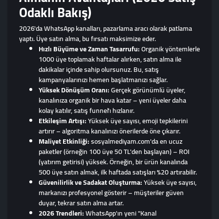
Odaklı Bakış)
2026'da WhatsApp kanalları, pazarlama aracı olarak patlama
yaptı. Üye satın alma, bu fırsatı maksimize eder.
Hızlı Büyüme ve Zaman Tasarrufu:
Organik yöntemlerle
1000 üye toplamak haftalar alırken, satın alma ile
dakikalar içinde sahip olursunuz. Bu, satış
kampanyalarınızı hemen başlatmanızı sağlar.
Yüksek Dönüşüm Oranı:
Gerçek görünümlü üyeler,
kanalınıza organik bir hava katar – yeni üyeler daha
kolay katılır, satış funnel'ı hızlanır.
Etkileşim Artışı:
Yüksek üye sayısı, emoji tepkilerini
artırır – algoritma kanalınızı önerilerde öne çıkarır.
Maliyet Etkinliği:
sosyalmediyam.com'da en ucuz
paketler (örneğin 100 üye 50 TL'den başlayan) – ROI
(yatırım getirisi) yüksek. Örneğin, bir ürün kanalında
500 üye satın almak, ilk haftada satışları %20 artırabilir.
Güvenilirlik ve Sadakat Oluşturma:
Yüksek üye sayısı,
markanızı profesyonel gösterir – müşteriler güven
duyar, tekrar satın alma artar.
2026 Trendleri:
WhatsApp'ın yeni "Kanal