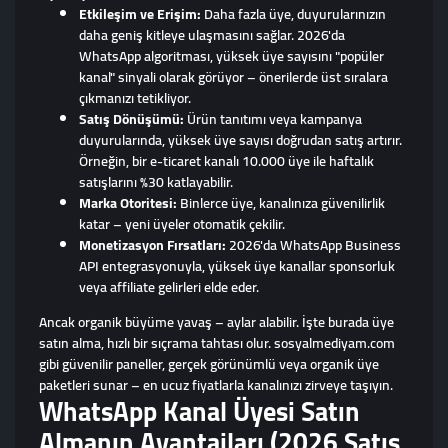
Etkileşim ve Erişim:
Daha fazla üye, duyurularınızın
daha geniş kitleye ulaşmasını sağlar. 2026'da
WhatsApp algoritması, yüksek üye sayısını "popüler
kanal" sinyali olarak görüyor – önerilerde üst sıralara
çıkmanızı tetikliyor.
Satış Dönüşümü:
Ürün tanıtımı veya kampanya
duyurularında, yüksek üye sayısı doğrudan satış artırır.
Örneğin, bir e-ticaret kanalı 10.000 üye ile haftalık
satışlarını %30 katlayabilir.
Marka Otoritesi:
Binlerce üye, kanalınıza güvenilirlik
katar – yeni üyeler otomatik çekilir.
Monetizasyon Fırsatları:
2026'da WhatsApp Business
API entegrasyonuyla, yüksek üye kanallar sponsorluk
veya affiliate gelirleri elde eder.
Ancak organik büyüme yavaş – aylar alabilir. İşte burada üye
satın alma, hızlı bir sıçrama tahtası olur. sosyalmediyam.com
gibi güvenilir paneller, gerçek görünümlü veya organik üye
paketleri sunar – en ucuz fiyatlarla kanalınızı zirveye taşıyın.
WhatsApp Kanal Üyesi Satın
Almanın Avantajları (2026 Satış