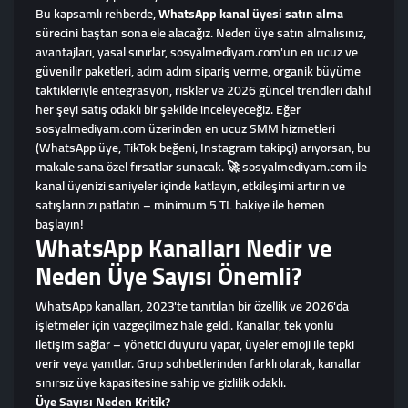
Bu kapsamlı rehberde,
WhatsApp kanal üyesi satın alma
sürecini baştan sona ele alacağız. Neden üye satın almalısınız,
avantajları, yasal sınırlar, sosyalmediyam.com'un en ucuz ve
güvenilir paketleri, adım adım sipariş verme, organik büyüme
taktikleriyle entegrasyon, riskler ve 2026 güncel trendleri dahil
her şeyi satış odaklı bir şekilde inceleyeceğiz. Eğer
sosyalmediyam.com üzerinden en ucuz SMM hizmetleri
(WhatsApp üye, TikTok beğeni, Instagram takipçi) arıyorsan, bu
makale sana özel fırsatlar sunacak. 🚀 sosyalmediyam.com ile
kanal üyenizi saniyeler içinde katlayın, etkileşimi artırın ve
satışlarınızı patlatın – minimum 5 TL bakiye ile hemen
başlayın!
WhatsApp Kanalları Nedir ve
Neden Üye Sayısı Önemli?
WhatsApp kanalları, 2023'te tanıtılan bir özellik ve 2026'da
işletmeler için vazgeçilmez hale geldi. Kanallar, tek yönlü
iletişim sağlar – yönetici duyuru yapar, üyeler emoji ile tepki
verir veya yanıtlar. Grup sohbetlerinden farklı olarak, kanallar
sınırsız üye kapasitesine sahip ve gizlilik odaklı.
Üye Sayısı Neden Kritik?