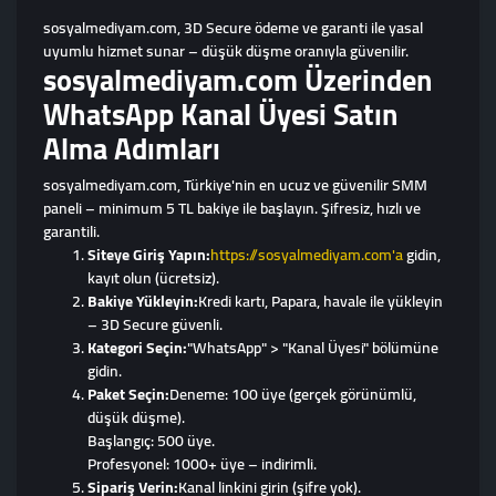
sosyalmediyam.com, 3D Secure ödeme ve garanti ile yasal
uyumlu hizmet sunar – düşük düşme oranıyla güvenilir.
sosyalmediyam.com Üzerinden
WhatsApp Kanal Üyesi Satın
Alma Adımları
sosyalmediyam.com, Türkiye'nin en ucuz ve güvenilir SMM
paneli – minimum 5 TL bakiye ile başlayın. Şifresiz, hızlı ve
garantili.
Siteye Giriş Yapın:
https://sosyalmediyam.com'a
gidin,
kayıt olun (ücretsiz).
Bakiye Yükleyin:
Kredi kartı, Papara, havale ile yükleyin
– 3D Secure güvenli.
Kategori Seçin:
"WhatsApp" > "Kanal Üyesi" bölümüne
gidin.
Paket Seçin:
Deneme: 100 üye (gerçek görünümlü,
düşük düşme).
Başlangıç: 500 üye.
Profesyonel: 1000+ üye – indirimli.
Sipariş Verin:
Kanal linkini girin (şifre yok).