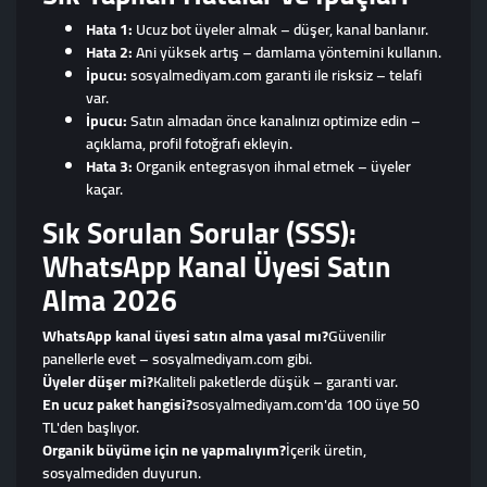
Hata 1:
Ucuz bot üyeler almak – düşer, kanal banlanır.
Hata 2:
Ani yüksek artış – damlama yöntemini kullanın.
İpucu:
sosyalmediyam.com garanti ile risksiz – telafi
var.
İpucu:
Satın almadan önce kanalınızı optimize edin –
açıklama, profil fotoğrafı ekleyin.
Hata 3:
Organik entegrasyon ihmal etmek – üyeler
kaçar.
Sık Sorulan Sorular (SSS):
WhatsApp Kanal Üyesi Satın
Alma 2026
WhatsApp kanal üyesi satın alma yasal mı?
Güvenilir
panellerle evet – sosyalmediyam.com gibi.
Üyeler düşer mi?
Kaliteli paketlerde düşük – garanti var.
En ucuz paket hangisi?
sosyalmediyam.com'da 100 üye 50
TL'den başlıyor.
Organik büyüme için ne yapmalıyım?
İçerik üretin,
sosyalmediden duyurun.