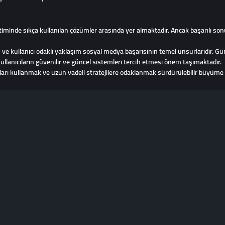
minde sıkça kullanılan çözümler arasında yer almaktadır. Ancak başarılı son
laşım ve kullanıcı odaklı yaklaşım sosyal medya başarısının temel unsurlarıd
kullanıcıların güvenilir ve güncel sistemleri tercih etmesi önem taşımaktadır.
çları kullanmak ve uzun vadeli stratejilere odaklanmak sürdürülebilir büyüme a
© Copyright. All Rights Reserved.