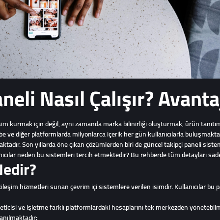
neli Nasıl Çalışır? Avanta
m kurmak için değil, aynı zamanda marka bilinirliği oluşturmak, ürün tanıtım
be ve diğer platformlarda milyonlarca içerik her gün kullanıcılarla buluşmakta
tadır. Son yıllarda öne çıkan çözümlerden biri de güncel takipçi paneli siste
lanıcılar neden bu sistemleri tercih etmektedir? Bu rehberde tüm detayları sade
Nedir?
kileşim hizmetleri sunan çevrim içi sistemlere verilen isimdir. Kullanıcılar bu p
ticisi ve işletme farklı platformlardaki hesaplarını tek merkezden yönetebilm
lanılmaktadır: