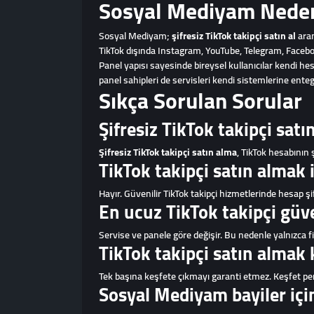
Sosyal Mediyam Neden 
Sosyal Mediyam;
şifresiz TikTok takipçi satın al
aram
TikTok dışında Instagram, YouTube, Telegram, Faceboo
Panel yapısı sayesinde bireysel kullanıcılar kendi hesa
panel sahipleri de servisleri kendi sistemlerine entegr
Sıkça Sorulan Sorular
Şifresiz TikTok takipçi satı
Şifresiz TikTok takipçi satın alma
, TikTok hesabının ş
TikTok takipçi satın almak i
Hayır. Güvenilir TikTok takipçi hizmetlerinde hesap şifr
En ucuz TikTok takipçi güve
Servise ve panele göre değişir. Bu nedenle yalnızca fiy
TikTok takipçi satın almak 
Tek başına keşfete çıkmayı garanti etmez. Keşfet perfo
Sosyal Mediyam bayiler iç