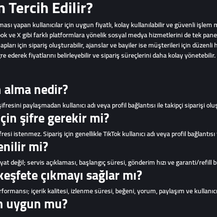
Tercih Edilir?
ası yapan kullanıcılar için uygun fiyatlı, kolay kullanılabilir ve güvenli işlem
k ve X gibi farklı platformlara yönelik sosyal medya hizmetlerini de tek panel
pları için sipariş oluşturabilir, ajanslar ve bayiler ise müşterileri için düzenl
e ederek fiyatlarını belirleyebilir ve sipariş süreçlerini daha kolay yönetebilir.
n alma nedir?
ifresini paylaşmadan kullanıcı adı veya profil bağlantısı ile takipçi siparişi ol
çin şifre gerekir mi?
esi istenmez. Sipariş için genellikle TikTok kullanıcı adı veya profil bağlantısı y
nilir mi?
at değil; servis açıklaması, başlangıç süresi, gönderim hızı ve garanti/refill bil
keşfete çıkmayı sağlar mı?
rmansı; içerik kalitesi, izlenme süresi, beğeni, yorum, paylaşım ve kullanıcı ilg
in uygun mu?