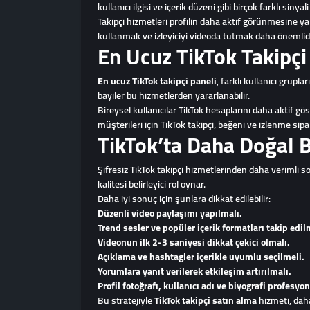
kullanıcı ilgisi ve içerik düzeni gibi birçok farklı sinyali
Takipçi hizmetleri profilin daha aktif görünmesine yar
kullanmak ve izleyiciyi videoda tutmak daha önemlidi
En Ucuz TikTok Takipçi
En ucuz TikTok takipçi paneli
, farklı kullanıcı grupla
bayiler bu hizmetlerden yararlanabilir.
Bireysel kullanıcılar TikTok hesaplarını daha aktif gös
müşterileri için TikTok takipçi, beğeni ve izlenme sipa
TikTok’ta Daha Doğal 
Şifresiz TikTok takipçi hizmetlerinden daha verimli so
kalitesi belirleyici rol oynar.
Daha iyi sonuç için şunlara dikkat edilebilir:
Düzenli video paylaşımı yapılmalı.
Trend sesler ve popüler içerik formatları takip edil
Videonun ilk 2-3 saniyesi dikkat çekici olmalı.
Açıklama ve hashtagler içerikle uyumlu seçilmeli.
Yorumlara yanıt verilerek etkileşim artırılmalı.
Profil fotoğrafı, kullanıcı adı ve biyografi profesyo
Bu stratejiyle
TikTok takipçi satın alma
hizmeti, daha