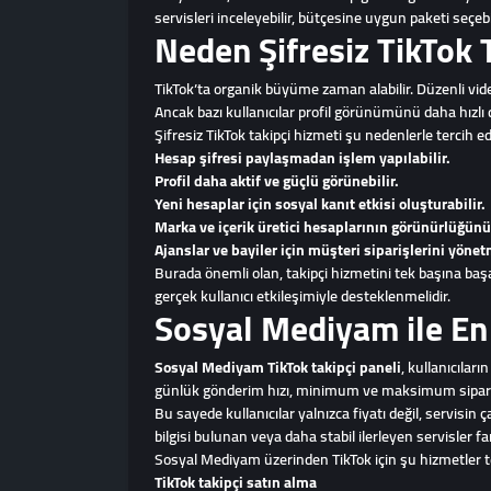
servisleri inceleyebilir, bütçesine uygun paketi seçebi
Neden Şifresiz TikTok T
TikTok’ta organik büyüme zaman alabilir. Düzenli vid
Ancak bazı kullanıcılar profil görünümünü daha hızlı
Şifresiz TikTok takipçi hizmeti şu nedenlerle tercih edi
Hesap şifresi paylaşmadan işlem yapılabilir.
Profil daha aktif ve güçlü görünebilir.
Yeni hesaplar için sosyal kanıt etkisi oluşturabilir.
Marka ve içerik üretici hesaplarının görünürlüğünü
Ajanslar ve bayiler için müşteri siparişlerini yönet
Burada önemli olan, takipçi hizmetini tek başına başar
gerçek kullanıcı etkileşimiyle desteklenmelidir.
Sosyal Mediyam ile En 
Sosyal Mediyam TikTok takipçi paneli
, kullanıcılar
günlük gönderim hızı, minimum ve maksimum sipariş mi
Bu sayede kullanıcılar yalnızca fiyatı değil, servisin
bilgisi bulunan veya daha stabil ilerleyen servisler fark
Sosyal Mediyam üzerinden TikTok için şu hizmetler ter
TikTok takipçi satın alma