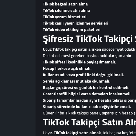
TikTok beğeni satın alma
TikTok izlenme satın alma
TikTok yorum hizmetleri
TikTok canlı yayın izlenme servisleri
TikTok video etkileşim paketleri
Şifresiz TikTok Takipçi
Ucuz TikTok takipçi satın alırken
sadece fiyat odaklı
Dikkat edilmesi gereken başlıca noktalar şunlardır:
TikTok şifresi kesinlikle paylaşılmamalı.
Hesap herkese açık olmalı.
Kullanıcı adı veya profil linki doğru girilmeli.
Servis açıklaması mutlaka okunmalı.
Başlangıç süresi ve günlük hız kontrol edilmeli.
Garanti/refill bilgisi varsa detayları incelenmeli.
Sipariş tamamlanmadan aynı hesaba tekrar sipariş
Sipariş sürecinde kullanıcı adı değiştirilmemeli.
Güvenilir bir TikTok takipçi paneli, sipariş için hesap
TikTok Takipçi Satın A
Hayır.
TikTok takipçi satın almak
, tek başına keşfete