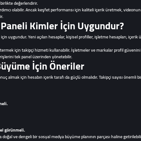
 birlikte değerlendirir.
dımcı olabilir. Ancak keşfet performansı için kaliteli içerik üretmek, videonu
r.
 Paneli Kimler İçin Uygundur?
rı için uygundur. Yeni açılan hesaplar, kişisel profiller, işletme hesapları, içerik
termek için takipçi hizmeti kullanabilir. İşletmeler ve markalar profil güvenini
rişlerini tek panel üzerinden yönetebilir.
Büyüme İçin Öneriler
nuç almak için hesabın içerik tarafı da güçlü olmalıdır. Takipçi sayısı önemli b
meli.
nel görünmeli.
 doğal ve dengeli bir sosyal medya büyüme planının parçası haline getirilebili