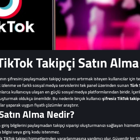
TikTok Takipçi Satın Alma
nın şifresini paylaşmadan takipçi sayısını artırmak isteyen kullanıcılar için t
Tok izlenme ve farklı sosyal medya servislerini tek panel üzerinden sunan
Türk
larca kullanıcıya ulaşan en güçlü sosyal medya platformlarından biridir. İçerik 
 oluşturmak oldukça önemlidir. Bu nedenle birçok kullanıcı
şifresiz TikTok taki
ar yaparak uygun fiyatlı çözümler araştırır.
 Satın Alma Nedir?
n giriş bilgilerini paylaşmadan takipçi siparişi oluşturmanızı sağlayan hizmettir
a bilgisi veya giriş kodu istenmez.
k TikTok takipçi hizmetlerinden yararlanmasına yardımcı olur. Güvenilir bir S